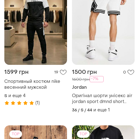
1599 грн
1500 грн
19
0
-7%
1600 грн
Спортивный костюм nike
весенний мужской
Jordan
и еще
4
Оригінал шорти унісекс air
S
jordan sport dmnd short
(1)
white dx1487-100
и еще
1
36 / S / 44
TOP
TOP