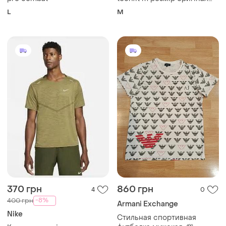
стан ідеал біла чоловіча
L
M
370 грн
860 грн
4
0
-8%
400 грн
Armani Exchange
Nike
Стильная спортивная