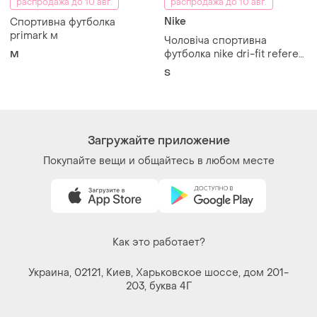
распродажа до 10 авг.
распродажа до 10 авг.
Nike
Спортивна футболка
primark м
Чоловіча спортивна
футболка nike dri-fit referee
M
jersey
S
Загружайте приложение
Покупайте вещи и общайтесь в любом месте
Как это работает?
Украина, 02121, Киев, Харьковское шоссе, дом 201-
203, буква 4Г