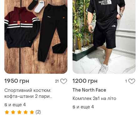
1950 грн
1200 грн
21
1
The North Face
Спортивний костюм:
кофта-штани 2 пари
Комплек 2в1 на літо
шкарпеток у подарунок
и еще
4
S
и еще
4
S
(2)