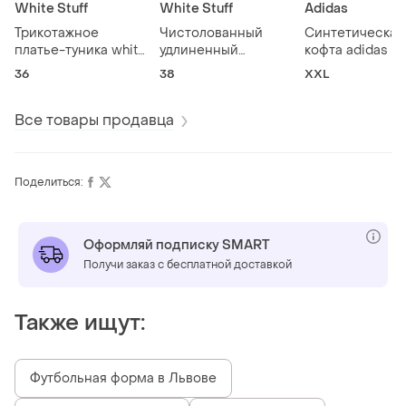
White Stuff
White Stuff
Adidas
Трикотажное
Чистолованный
Синтетическая
платье-туника white
удлиненный
кофта adidas tir
stuff принтованное в
лонгслив white stuff
является
36
38
XXL
снежинки
загрязнение
Все товары продавца
Поделиться:
Оформляй подписку SMART
Получи заказ с бесплатной доставкой
Также ищут:
Футбольная форма в Львове