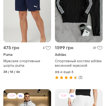
475 грн
1599 грн
3
37
Puma
Adidas
Мужские спортивные
Спортивный костюм adidas
шорты puma
весенний мужской
38 / M / 46
и еще
6
XS
(2)
TOP
TOP