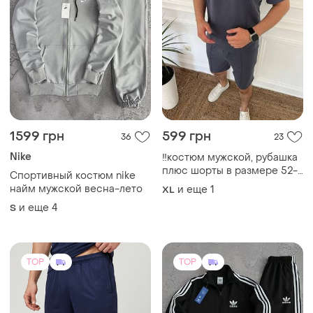
1599 грн
599 грн
36
23
Nike
‼️костюм мужской, рубашка
плюс шорты в размере 52-
Спортивный костюм nike
54!!️
найм мужской весна-лето
и еще
1
XL
и еще
4
S
TOP
TOP