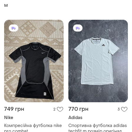
M
749 грн
770 грн
2
3
Nike
Adidas
Компресійна футболка nike
Спортивна футболка adidas
pro combat
techfit m розмір оригінал