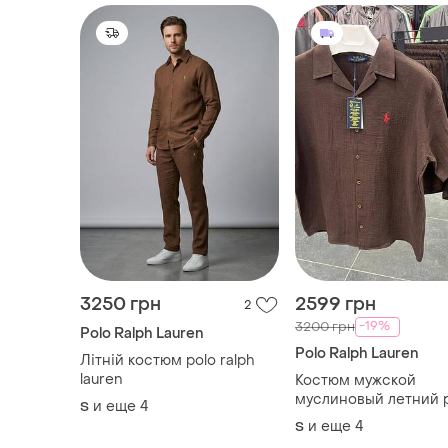
3250 грн
2599 грн
2
-19%
3200 грн
Polo Ralph Lauren
Polo Ralph Lauren
Літній костюм polo ralph
lauren
Костюм мужской
муслиновый летний 
и еще
4
S
ralph lauren brown! р
и еще
4
S
+ шорты! костюм