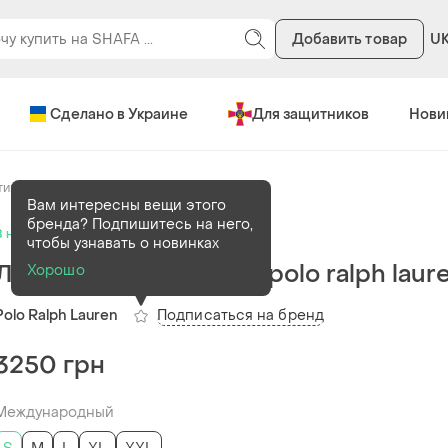
Добавить товар
U
Сделано в Украине
Для защитников
Нови
тивные костюмы
Вам интересны вещи этого
бренда? Подпишитесь на него,
В наличии
5 шт
чтобы узнавать о новинках
Літній костюм з льону polo ralph laur
Хорошо
Подписаться на бренд
Polo Ralph Lauren
3250 грн
Международный