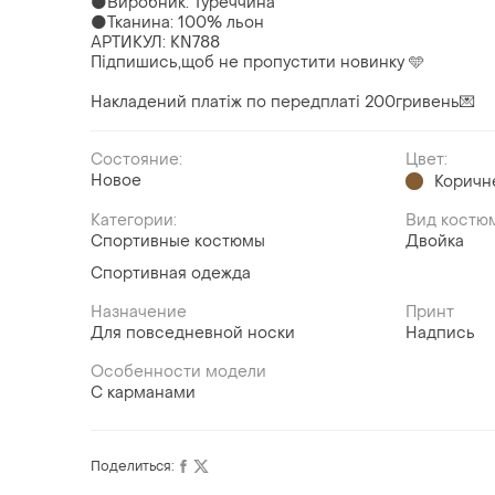
🌑Виробник: Туреччина
🌑Тканина: 100% льон
АРТИКУЛ: KN788
Підпишись,щоб не пропустити новинку 🩵
Накладений платіж по передплаті 200гривень💌
Состояние:
Цвет:
Новое
Коричн
Категории:
Вид костю
Спортивные костюмы
Двойка
Спортивная одежда
Назначение
Принт
Для повседневной носки
Надпись
Особенности модели
С карманами
Поделиться: