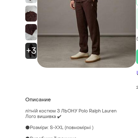
+3
Описание
літній костюм З ЛЬОНУ Polo Ralph Lauren
Лого вишивка ✔️
🌑Розміри: S-XXL (повномірні )