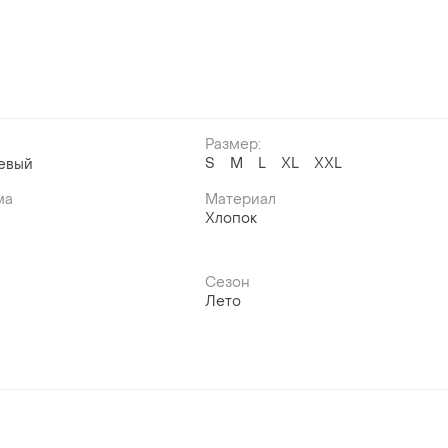
Размер:
S
M
L
XL
XXL
евый
ма
Материал
Хлопок
Сезон
Лето