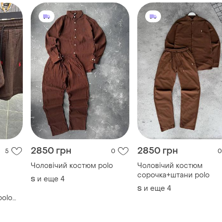
2850 грн
2850 грн
5
0
0
Чоловічий костюм polo
Чоловічий костюм
сорочка+штани polo
и еще
4
S
и еще
4
S
polo
убашка