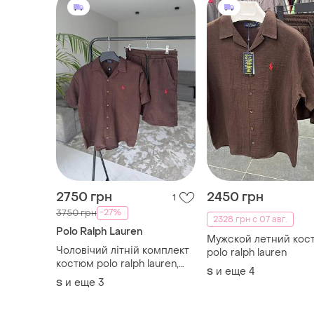
2750 грн
2450 грн
1
-27%
3750 грн
2328 грн с 07 авг.
Polo Ralph Lauren
Мужской летний кос
Чоловічий літній комплект
polo ralph lauren
костюм polo ralph lauren,
и еще
4
S
мусліновий
и еще
3
S