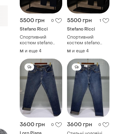
5500 грн
5500 грн
0
1
Stefano Ricci
Stefano Ricci
Спортивний
Спортивний
костюм stefano
костюм stefano
ricci
ricci
и еще
4
и еще
4
M
M
3600 грн
3600 грн
0
0
Loro Piana
Стильні чоловічі