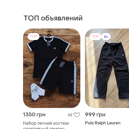
муслиновый
мужественный на лет
летний комплект! то
ТОП объявлений
качество!
TOP
TOP
1350 грн
999 грн
62
Polo Ralph Lauren
Набор летний костюм