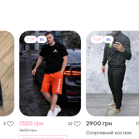
о!
п
TOP
TOP
1520 грн
2900 грн
3
22
17
1600 грн
Спортивний костюм