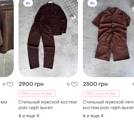
2900 грн
2500 грн
0
0
1
2755 грн с 07 авг.
2375 грн с 07 авг.
тюм
Стильный мужской костюм
Стильный мужской лет
polo ralph lauren
костюм polo ralph laure
и еще
4
и еще
4
S
S