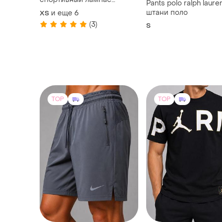
спортивный лампас
Pants polo ralph lauren
футболка шорты 2 пары
штани поло
и еще
6
XS
носков в подарок черный
(3)
S
белый
TOP
TOP