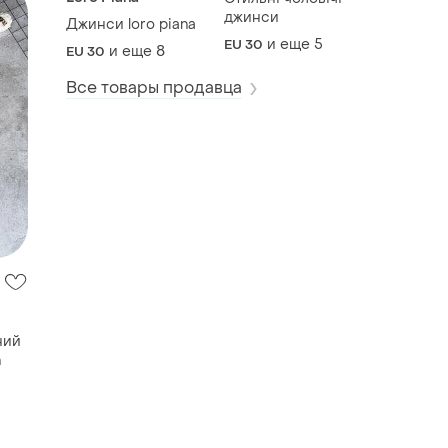
джинси
Джинси loro piana
и еще
5
EU 30
и еще
8
EU 30
Все товары продавца
ний
n