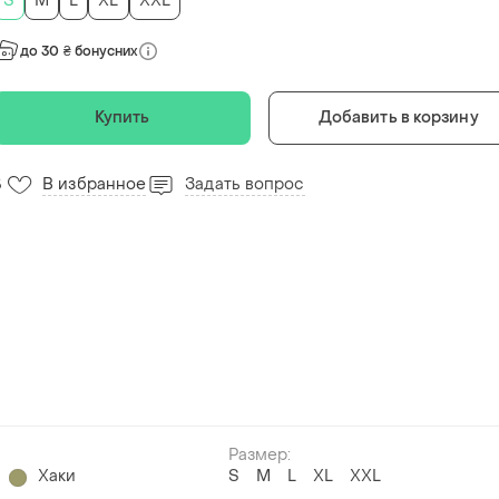
S
M
L
XL
XXL
до 30 ₴ бонусних
Купить
Добавить в корзину
В избранное
Задать вопрос
5
Размер:
Хаки
S
M
L
XL
XXL