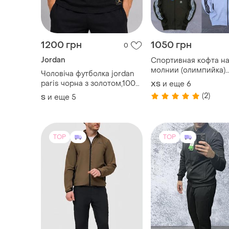
1200 грн
1050 грн
0
Jordan
Спортивная кофта н
молнии (олимпийка)
Чоловіча футболка jordan
разные цвета
paris чорна з золотом,100%
и еще
6
XS
бавовна оригінал psg
(2)
и еще
5
S
TOP
TOP