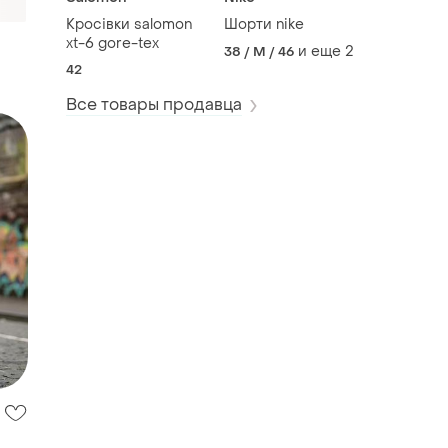
Кросівки salomon
Шорти nike
xt-6 gore-tex
и еще
2
38 / M / 46
42
Все товары продавца