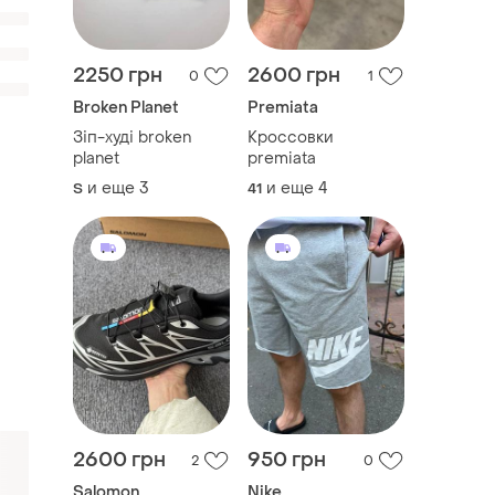
2250 грн
2600 грн
0
1
Broken Planet
Premiata
Зіп-худі broken
Кроссовки
planet
premiata
и еще
3
и еще
4
S
41
2600 грн
950 грн
2
0
Salomon
Nike