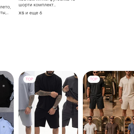
шорти комплект
лето,
патріотичний з логотипом
ты,
и еще
6
XS
"доброго вечора, ми з
анка
україни" різні кольори
TOP
TOP