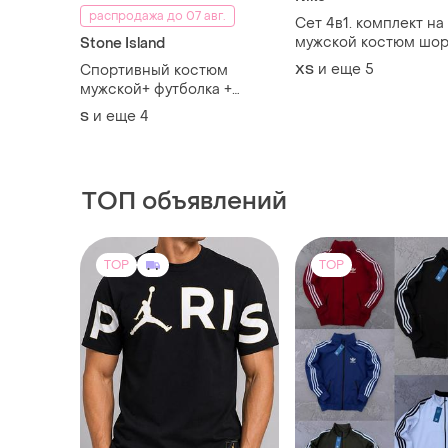
распродажа до 07 авг.
Сет 4в1. комплект на 
мужской костюм шор
Stone Island
футболка, кепка, бан
и еще
5
Спортивный костюм
XS
nike
мужской+ футболка +
шорты + кепка, большой
и еще
4
S
сет 5 в 1 по выгодной цене
ТОП объявлений
TOP
TOP