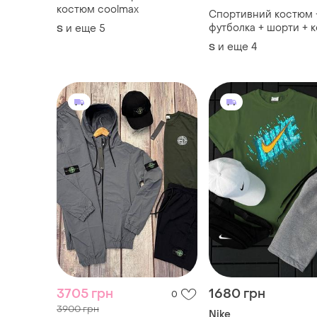
костюм coolmax
Спортивний костюм 
футболка + шорти + 
и еще
5
S
и еще
4
S
3705 грн
1680 грн
0
3900 грн
Nike