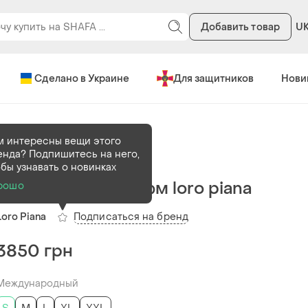
Добавить товар
U
Сделано в Украине
Для защитников
Нови
тивные костюмы
м интересны вещи этого
енда? Подпишитесь на него,
В наличии
13 шт
обы узнавать о новинках
Спортивный костюм loro piana
рошо
Подписаться на бренд
Loro Piana
3850 грн
Международный