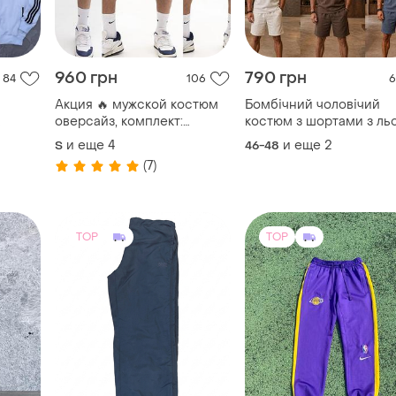
960 грн
790 грн
84
106
6
а
Акция 🔥 мужской костюм
Бомбічний чоловічий
оверсайз, комплект:
костюм з шортами з ль
футболка и шорты топ
4456
и еще
4
и еще
2
S
46-48
качество три цвета набор
(7)
большие размеры
свободный крой
TOP
TOP