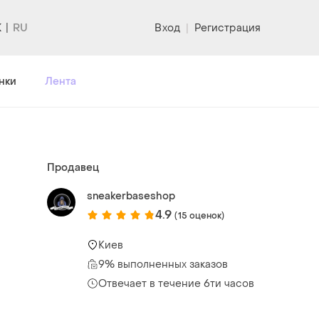
K
Вход
|
Регистрация
нки
Лента
Продавец
sneakerbaseshop
4.9
(15 оценок)
Киев
9% выполненных заказов
Отвечает в течение 6ти часов