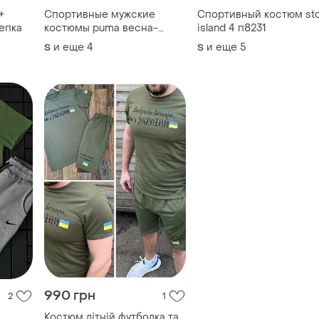
+
Спортивные мужские
Спортивный костюм st
кепка
костюмы puma весна-
island 4 п8231
осень!
и еще
4
и еще
5
S
S
990 грн
2
1
Костюм літній футболка та