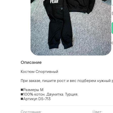
Описание
Костюм Спортивный
При заказе, пишите рост и вес подберем нужный 
◼️Размеры M
◼️100% котон. Двунитка. Турция.
◼️Артикул D5-713
Состояние:
Цвет: