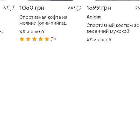
1050 грн
1599 грн
3
84
25
Adidas
Спортивная кофта на
молнии (олимпийка)
Спортивный костюм ad
разные цвета
-
весенний мужской
и еще
6
XS
ench
(2)
и еще
6
XS
l и xl)