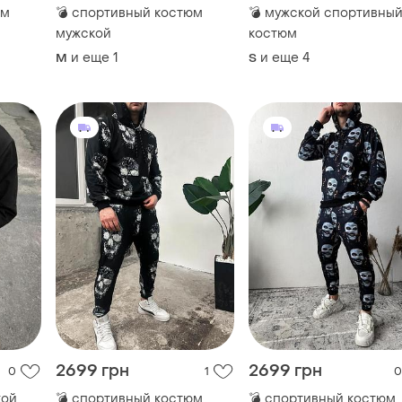
юм
💣 спортивный костюм
💣 мужской спортивны
мужской
костюм
и еще
1
и еще
4
M
S
2699 грн
2699 грн
0
1
0
кой
💣 спортивный костюм
💣 спортивный костюм