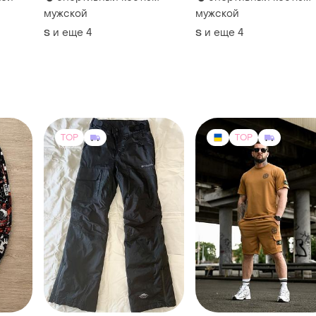
мужской
мужской
и еще
4
и еще
4
S
S
TOP
TOP