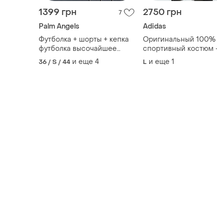
1399 грн
2750 грн
7
Palm Angels
Adidas
Футболка + шорты + кепка
Оригинальный 100%
футболка высочайшее
спортивный костюм 
качество.
adidas sportswear fr
и еще
4
и еще
1
36 / S / 44
L
terry hooded(размеры 