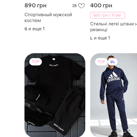
890 грн
400 грн
28
Спортивный мужской
360 грн с 11 авг.
костюм
Стильні легкі штани 
и еще
1
S
резинці
и еще
1
L
TOP
TOP