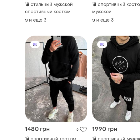
💣 стильный мужской
💣 спортивный кост
спортивный костюм
мужской
и еще
3
и еще
3
S
S
1480 грн
1990 грн
3
💣 спортивный костюм
💣 спортивный мужс