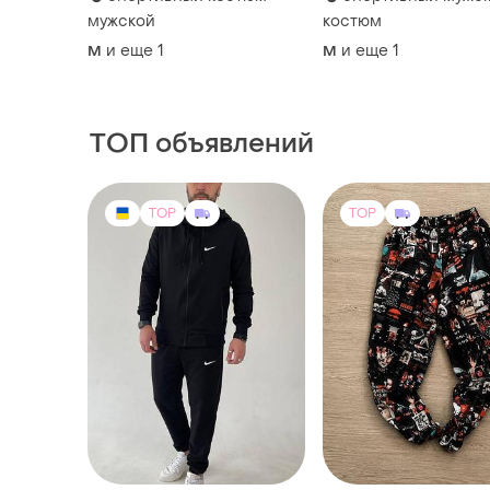
мужской
костюм
и еще
1
и еще
1
M
M
ТОП объявлений
TOP
TOP