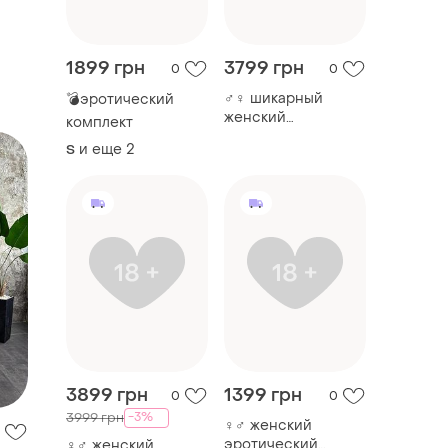
1899 грн
3799 грн
0
0
♂️♀️ шикарный
💣эротический
женский
комплект
многофункциональный
и еще
2
S
вибратор
3899 грн
1399 грн
0
0
-3%
3999 грн
♀️♂️ женский
эротический
♀️♂️ женский