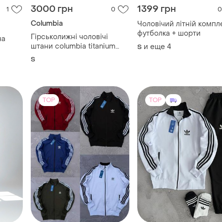
3000 грн
1399 грн
1
0
0
Columbia
Чоловічий літній компл
футболка + шорти
Гірськолижні чоловічі
на
штани columbia titanium
и еще
4
S
omni-tech interchange
S
TOP
TOP