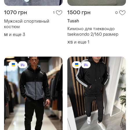
1070 грн
1500 грн
1
0
Tusah
Мужской спортивный
костюм
Кимоно для тхеквондо
taekwondo 2/160 размер
и еще
3
M
и еще
1
XS