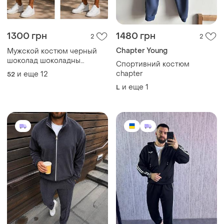
1300 грн
1480 грн
2
2
Chapter Young
Мужской костюм черный
шоколад шоколадны
Спортивний костюм
коричневый летние шорты
chapter
и еще
12
52
и футболка
и еще
1
L