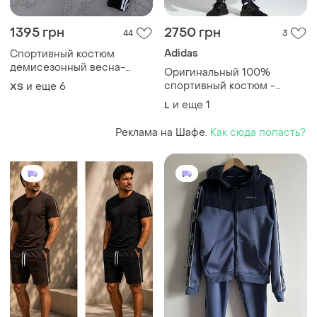
1395 грн
2750 грн
44
3
Adidas
Спортивный костюм
демисезонный весна-
Оригинальный 100%
осень штаны и кофта на
спортивный костюм -
и еще
6
XS
замке с лампасами
adidas sportswear french
и еще
1
L
terry hooded(размеры l и xl)
Реклама на Шафе.
Как сюда попасть?