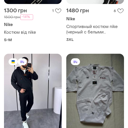
1300 грн
1480 грн
1
6
-14%
1500 грн
Nike
Nike
Спортивный костюм nike
(черный с белыми
Костюм від nike
лампасами)
3XL
S-M