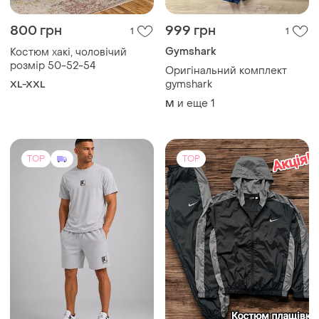
800 грн
999 грн
1
1
Gymshark
Костюм хакі, чоловічий
розмір 50-52-54
Оригінальний комплект
gymshark
XL-XXL
и еще
1
M
TOP
TOP