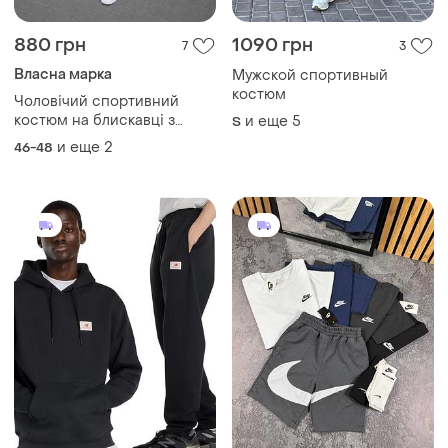
880 грн
1090 грн
7
3
Власна марка
Мужской спортивный
костюм
Чоловічий спортивний
костюм на блискавці з
и еще
5
S
капюшоном кофта тканина
и еще
2
46-48
плащівка 46-48,50-52,54-
56