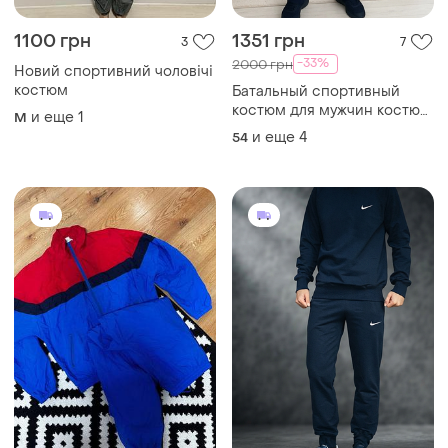
1100 грн
1351 грн
3
7
-33%
2000 грн
Новий спортивний чоловічі
костюм
Батальный спортивный
костюм для мужчин костюм
и еще
1
M
для спорта plus size тёплый
и еще
4
54
спортивный костюм