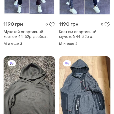
1190 грн
1190 грн
0
0
Мужской спортивный
Костюм спортивный
костюм 44-52р. двойка
мужской 44-52р с
кофта на молнии с
лампасами клуза
и еще
3
и еще
3
M
M
капюшоном и штаны
капюшоном на молнии и
джоггеры в трендовых
штаны джоггеры в
цветах
трендовых цветах