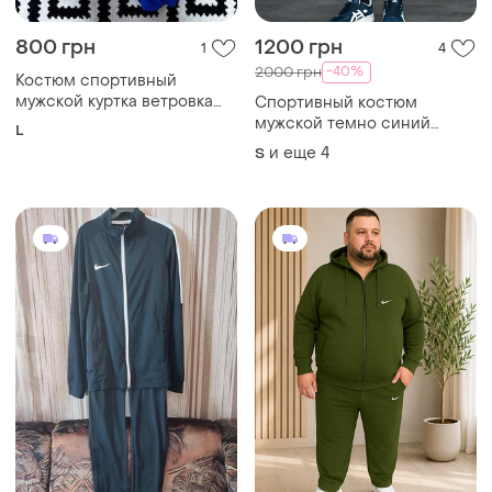
800 грн
1200 грн
1
4
-40%
2000 грн
Костюм спортивный
мужской куртка ветровка
Спортивный костюм
over size + брюки, цвет
мужской темно синий
L
синий, размер l
спортивный костюм для
и еще
4
S
мужчин