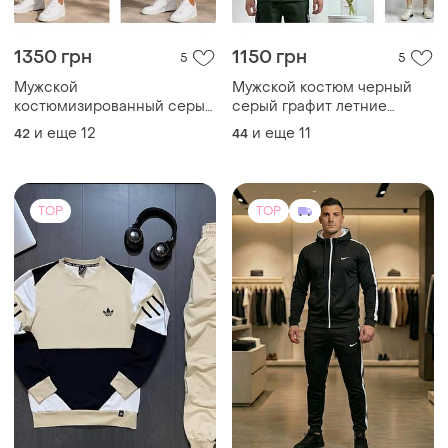
1350 грн
1150 грн
5
5
Мужской
Мужской костюм черный
костюмизированный серый
серый графит летние
графит изумрудные летние
шорты и футболка хаки
и еще
12
и еще
11
42
44
шорты и футболка
TOP
TOP