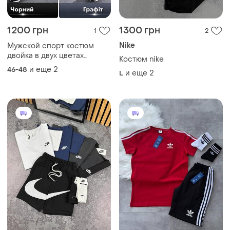
1200 грн
1300 грн
1
2
Nike
Мужской спорт костюм
двойка в двух цветах
Костюм nike
кофта+брюки ткань
и еще
2
46-48
и еще
2
L
двунитка петля