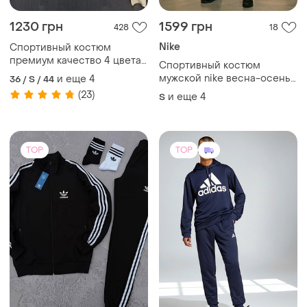
1230 грн
1599 грн
428
18
Nike
Спортивный костюм
премиум качество 4 цвета
Спортивный костюм
новинка сезона
мужской nike весна-осень
и еще
4
36 / S / 44
s,m, l, xl, xxl
(23)
и еще
4
S
TOP
TOP