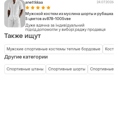
anettkkaa
24.07.2026
Мужской костюм из муслина шорты и рубашка
5 цветов av878-1005vве
Дуже вдячна за індивідуальний
підхід,допомогли у виборі,раджу продавця
Также ищут
Мужские спортивные костюмы теплые бордовые
Костюм
Другие категории
Спортивные штаны
Спортивные шорты
Спортивные ф