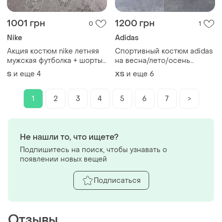
1001 грн
1200 грн
0
1
Nike
Adidas
Акция костюм nike летняя
Спортивный костюм adidas
мужская футболка + шорты
на весна/лето/осень
найк s / m / l / xl / xxl
адидас футболка красная +
и еще
4
и еще
6
S
XS
шорты черные
1
2
3
4
5
6
7
>
Не нашли то, что ищете?
Подпишитесь на поиск, чтобы узнавать о
появлении новых вещей
Подписаться
Отзывы