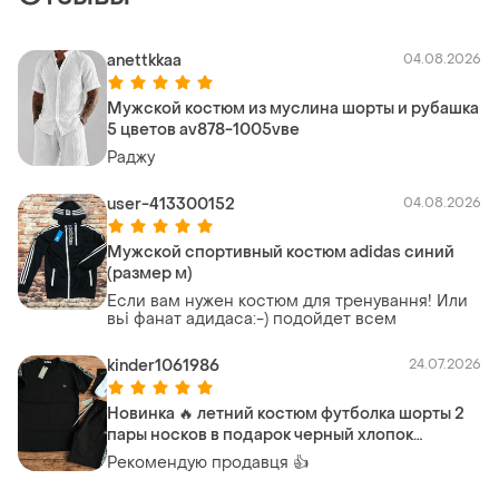
anettkkaa
04.08.2026
Мужской костюм из муслина шорты и рубашка
5 цветов av878-1005vве
Раджу
user-413300152
04.08.2026
Мужской спортивный костюм adidas синий
(размер м)
Если вам нужен костюм для тренування! Или
вьі фанат адидаса:-) подойдет всем
kinder1061986
24.07.2026
Новинка 🔥 летний костюм футболка шорты 2
пары носков в подарок черный хлопок
спортивный комплект мужской ❗ не
Рекомендую продавця 👍
кошлатиться ❗