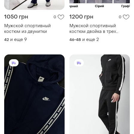
1050 грн
1200 грн
0
0
Мужской спортивный
Мужской спортивный
костюм из двунитки
костюм двойка в трех
цветах кофта на молнии +
и еще
9
и еще
2
42
46-48
брюки ткань двунитка