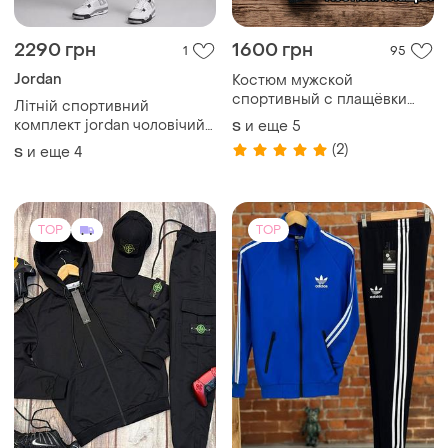
2290 грн
1600 грн
1
95
Jordan
Костюм мужской
спортивный с плащёвки
Літній спортивний
черный размеры s-xxl
комплект jordan чоловічий
и еще
5
S
непродуваемая плащевка
футболка + шорти 100%
(2)
и еще
4
S
бавовна,світл-сір
TOP
TOP