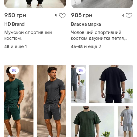
950 грн
985 грн
9
4
HD Brand
Власна марка
Мужской спортивный
Чоловічий спортивний
костюм.
костюм двухнитка петля,
збоку полоска, розміри 42-
и еще
1
и еще
2
48
46-48
44,46-48,50-52,54-56,
чорний сірий та графіт