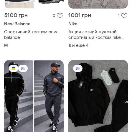
5100 грн
1001 грн
0
1
New Balance
Nike
Спортивний костюм new
Акция летний мужской
balance
спортивный костюм nike
шорты + футболка найк s /
M
и еще
4
S
m / l / xl / xxl