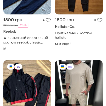
1500 грн
1500 грн
4
0
-25%
2000 грн
Hollister Co.
Reebok
Оригінальний костюм
hollister
🔥 винтажный спортивный
костюм reebok classic
и еще
1
M
(оригинал) 🔥
M