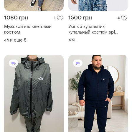
1080 грн
1500 грн
1
4
Мужской вельветовый
Умный купальник,
костюм
купальный костюм spf,
костюм для серфинга
и еще
5
XXL
44