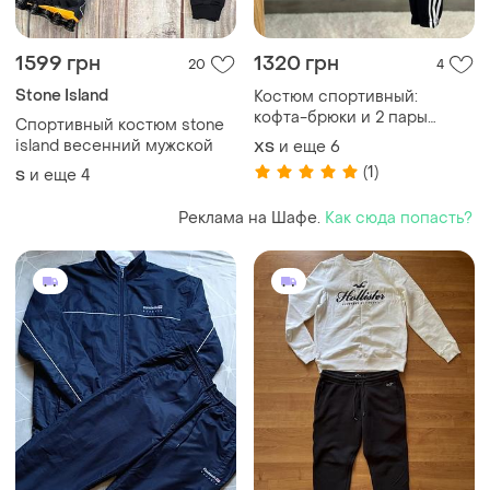
1599 грн
1320 грн
20
4
Stone Island
Костюм спортивный:
кофта-брюки и 2 пары
Спортивный костюм stone
носка в подарок премиум
island весенний мужской
и еще
6
XS
качество 5 цветов
(1)
и еще
4
S
Реклама на Шафе.
Как сюда попасть?