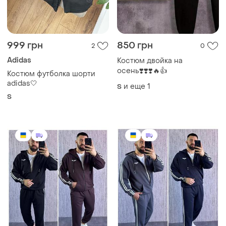
999 грн
850 грн
2
0
Adidas
Костюм двойка на
осень❣️❣️❣️🔥👍
Костюм футболка шорти
adidas🤍
и еще
1
S
S