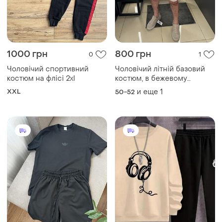
1000 грн
800 грн
0
1
Чоловічий спортивний
Чоловічий літній базовий
костюм на флісі 2xl
костюм, в бежевому
кольорі
XXL
и еще
1
50-52