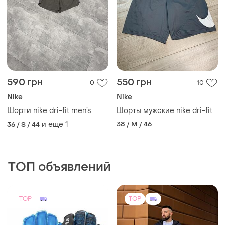
590 грн
550 грн
0
10
Nike
Nike
Шорти nike dri-fit men’s
Шорты мужские nike dri-fit
и еще
1
38 / M / 46
36 / S / 44
ТОП объявлений
TOP
TOP