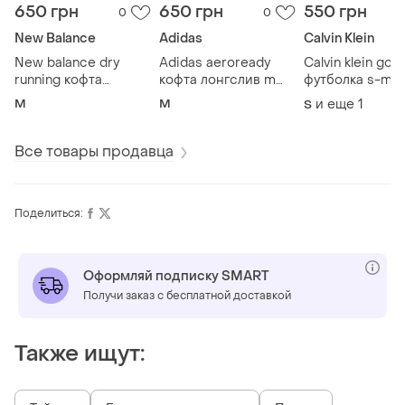
650 грн
650 грн
550 грн
0
0
New Balance
Adidas
Calvin Klein
New balance dry
Adidas aeroready
Calvin klein gol
running кофта
кофта лонгслив m
футболка s-m
лонгслив m размер
размер спортивная
размер спорти
M
M
и еще
1
S
беговая синяя
синяя
серая
Все товары продавца
Поделиться:
Оформляй подписку SMART
Получи заказ с бесплатной доставкой
Также ищут: