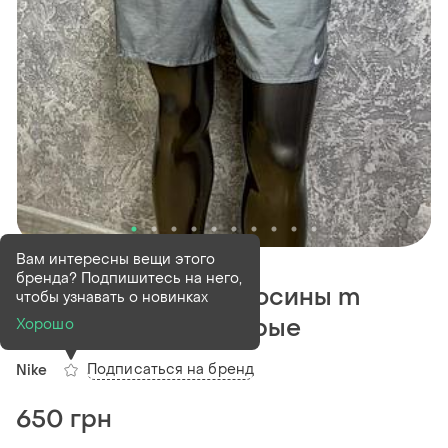
В наличии
1 шт
Вам интересны вещи этого
бренда? Подпишитесь на него,
Nike dri-fit шорты-лосины m
чтобы узнавать о новинках
размер беговые серые
Хорошо
Подписаться на бренд
Nike
650 грн