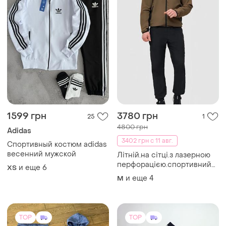
1599 грн
3780 грн
25
1
4800 грн
Adidas
3402 грн с 11 авг.
Спортивный костюм adidas
весенний мужской
Літній.на сітці.з лазерною
перфорацією.спортивний
и еще
6
XS
костюм avecs коричневий
и еще
4
M
TOP
TOP