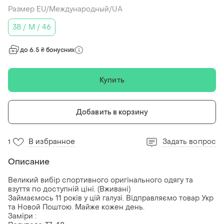
Размер EU/Международный/UA
38 / M / 46
до 6.5 ₴ бонусних
Купить
Добавить в корзину
В избранное
Задать вопрос
1
Описание
Великий вибір спортивного оригінального одягу та
взуття по доступній ціні. (Вживані)
Займаємось 11 років у цій галузі. Відправляємо товар Укр
та Новой Поштою. Майже кожен день.
Заміри :