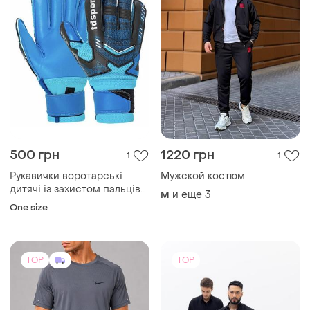
500 грн
1220 грн
1
1
Рукавички воротарські
Мужской костюм
дитячі із захистом пальців
и еще
3
M
fdsport fb-882b розмір 6
One size
TOP
TOP