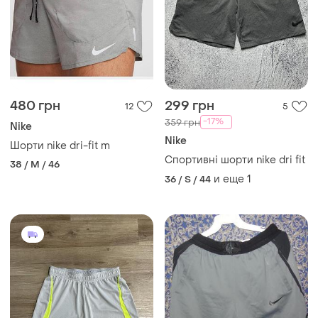
480 грн
299 грн
12
5
-17%
359 грн
Nike
Nike
Шорти nike dri-fit m
Спортивні шорти nike dri fit
38 / M / 46
и еще
1
36 / S / 44