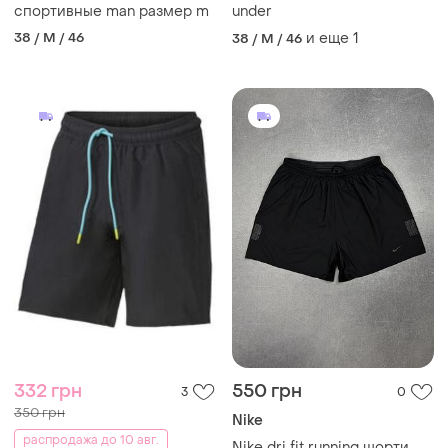
спортивные man размер m
under
38 / M / 46
и еще
1
38 / M / 46
332 грн
550 грн
3
0
350 грн
Nike
распродажа до 10 авг.
Nike dri fit running шорти