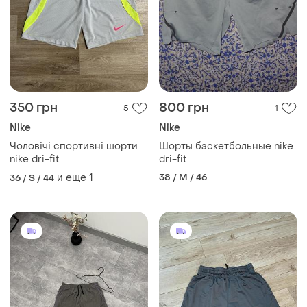
350 грн
800 грн
5
1
Nike
Nike
Чоловічі спортивні шорти
Шорты баскетбольные nike
nike dri-fit
dri-fit
и еще
1
38 / M / 46
36 / S / 44