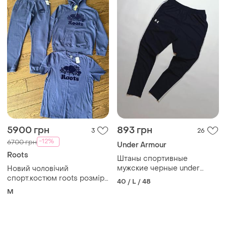
5900 грн
893 грн
3
26
-12%
6700 грн
Under Armour
Roots
Штаны спортивные
мужские черные under
Новий чоловічий
armour размер – l
спорт.костюм roots розмір
40 / L / 48
м куплений в канаді
M