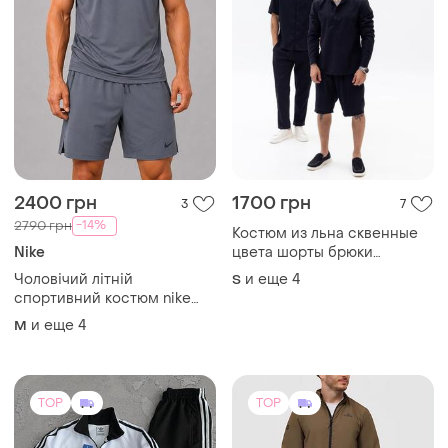
2400 грн
1700 грн
3
7
-14%
2790 грн
Костюм из льна cквенные
Nike
цвета шорты брюки
тенниска рубашка сша
Чоловічий літній
и еще
4
S
мужской набор
спортивний костюм nike
dri-fit футболка +
и еще
4
M
шорти,синтетика/графіт
TOP
TOP