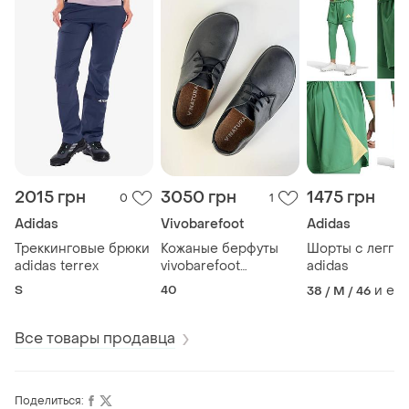
2015 грн
3050 грн
1475 грн
0
1
Adidas
Vivobarefoot
Adidas
Треккинговые брюки
Кожаные берфуты
Шорты с легги
adidas terrex
vivobarefoot
adidas
мужские босоножки
S
40
и ещ
38 / M / 46
босо босо обуви
барефут
анатомические
Все товары продавца
Поделиться: