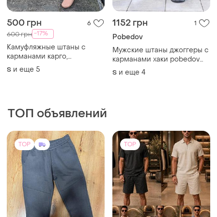
500 грн
1152 грн
6
1
-17%
600 грн
Pobedov
Камуфляжные штаны с
Мужские штаны джоггеры с
карманами карго,
карманами хаки pobedov
спортивные штаны,
007 зима
и еще
5
S
и еще
4
S
зауженные штаны с
капюшоном, спортивные
штаны, штаны милитари
камуфляж
ТОП объявлений
TOP
TOP