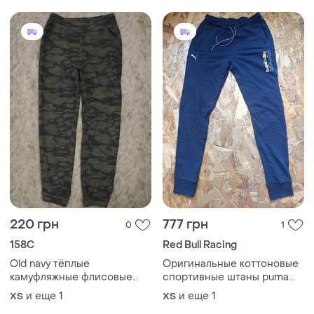
тренувань f1
220 грн
777 грн
0
1
158С
Red Bull Racing
Old navy тёплые
Оригинальные коттоновые
камуфляжные флисовые
спортивные штаны puma
штаны, поддёвка (xs-s)
red bull racing formula one
и еще
1
и еще
1
XS
XS
team