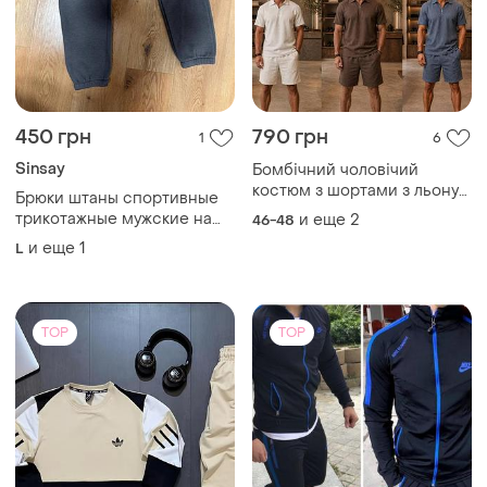
450 грн
790 грн
1
6
Sinsay
Бомбічний чоловічий
костюм з шортами з льону
Брюки штаны спортивные
4456
трикотажные мужские на
и еще
2
46-48
резинке серые sinsey,
и еще
1
L
размер l - xl.
TOP
TOP