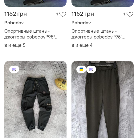
1152 грн
1152 грн
1
1
Pobedov
Pobedov
Спортивные штаны-
Спортивные штаны-
джоггеры pobedov "95"
джоггеры pobedov "95"
цвета хаки
цвета хаки
и еще
5
и еще
4
S
S