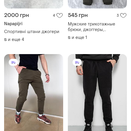
2000 грн
545 грн
4
3
Napapijri
Мужские трикотажные
брюки, джоггеры,
Спортивні штани джогери
спортивные трикотажные
и еще
1
S
и еще
4
S
брюки, см.замеры в
описании