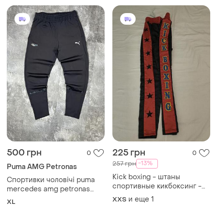
500 грн
225 грн
0
0
-13%
257 грн
Puma AMG Petronas
Kick boxing - штаны
Спортивки чоловічі puma
спортивные кикбоксинг -
mercedes amg petronas
xxs-xs
чорні xl xxl штани спортивні
и еще
1
XXS
XL
колаборація джогери для