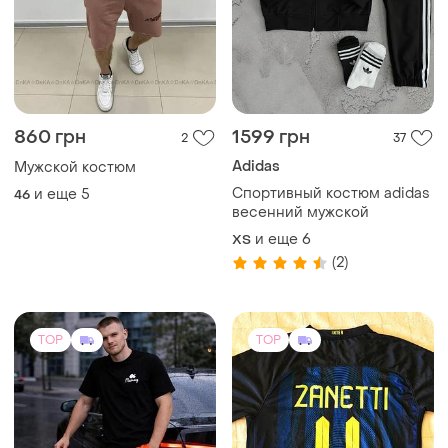
860 грн
1599 грн
2
37
Adidas
Мужской костюм
Спортивный костюм adidas
и еще
5
46
весенний мужской
и еще
6
XS
(2)
TOP
TOP