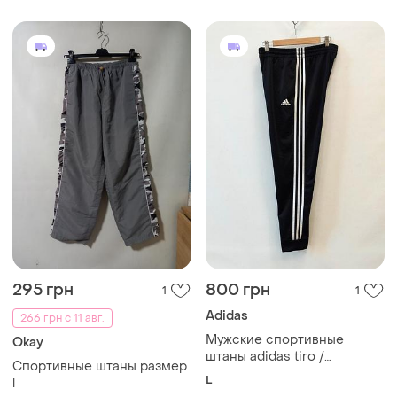
295 грн
800 грн
1
1
Adidas
266 грн с 11 авг.
Мужские спортивные
Okay
штаны adidas tiro /
Спортивные штаны размер
essentials (3-stripes) |
L
l
размер l