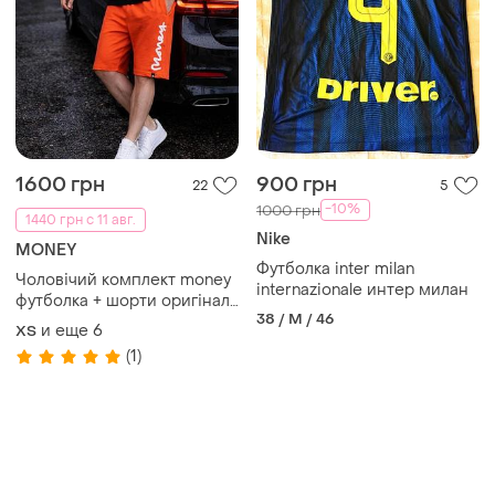
1600 грн
900 грн
22
5
-10%
1000 грн
1440 грн с 11 авг.
Nike
MONEY
Футболка inter milan
Чоловічий комплект money
internazionale интер милан
футболка + шорти оригінал
38 / M / 46
чорна футболка червоні
и еще
6
XS
шорти мужской комплект
(1)
money футболка + шорты
оригинал футболка и шорты