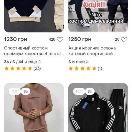
1230 грн
1250 грн
428
20
Спортивный костюм
Акция новинка сезона
премиум качество 4 цвета
хитовый спортивный
новинка сезона
костюм разные цвета
и еще
4
и еще
5
36 / S / 44
S
(23)
(1)
TOP
TOP