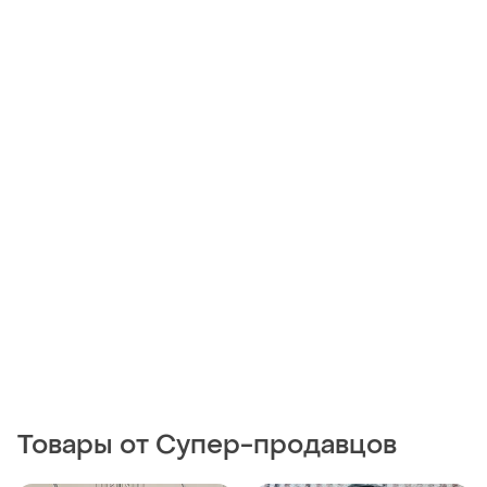
Товары от Супер-продавцов
1500 грн
1790 грн
3
1
Mammut
Naketano
Куртка мікропуховик
Куртка naketano
підклад mammut trovat