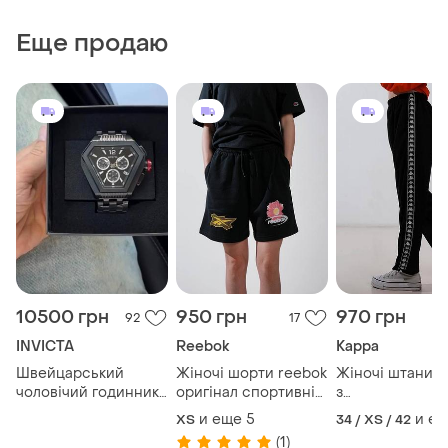
Еще продаю
10500 грн
950 грн
970 грн
92
17
INVICTA
Reebok
Kappa
Швейцарський
Жіночі шорти reebok
Жіночі штани k
чоловічий годинник
оригінал спортивні
з
invicta, мужские
базові женские
лампасами,жен
и еще
5
и е
ХS
34 / XS / 42
часы
шорты reebok
штаны kappa с
(1)