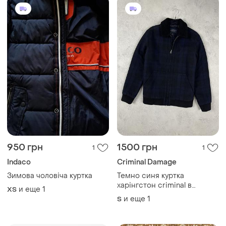
клітинку, шерпа, з
и еще
1
S
підкладкою
650 грн
550 грн
8
2
Puma
Staff
Чоловіча, вінтажна,
Черная куртка staff, размер
спортивна куртка puma у
- l