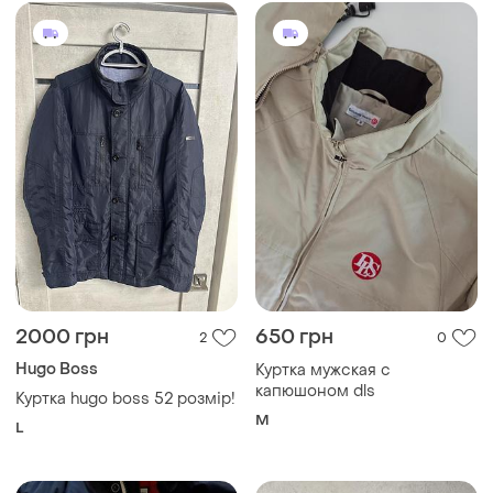
M
L
950 грн
1500 грн
1
1
Indaco
Criminal Damage
Зимова чоловіча куртка
Темно синя куртка
харінгстон criminal в
и еще
1
XS