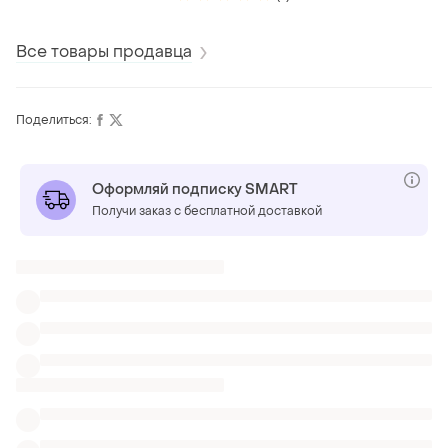
оригинал
лампасами
спортивные базовые
Все товары продавца
Поделиться:
Оформляй подписку SMART
Получи заказ с бесплатной доставкой
Также ищут:
Пуховики в Запорожье
Дубленки и шубы в Запорожье
Лыжные комбинезоны
Бомберы