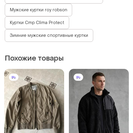
750 грн
1800 грн
4
2
Jack & Jones
Чоловіча куртка
Чоловіча куртка бомбер
и еще
4
S
стиль мілітарі jack and
jones
и еще
1
S