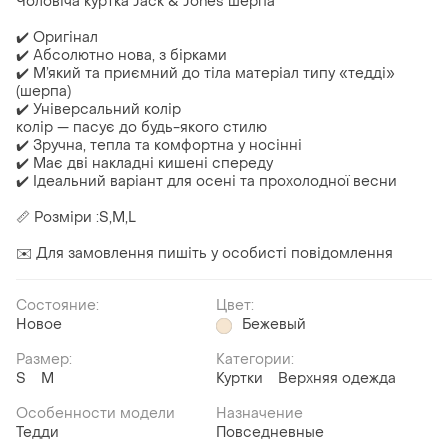
Чоловіча куртка Jack & Jones шерпа
✔️ Оригінал
✔️ Абсолютно нова, з бірками
✔️ М’який та приємний до тіла матеріал типу «тедді»
(шерпа)
✔️ Універсальний колір
колір — пасує до будь-якого стилю
✔️ Зручна, тепла та комфортна у носінні
✔️ Має дві накладні кишені спереду
✔️ Ідеальний варіант для осені та прохолодної весни
📏 Розміри :S,M,L
✉️ Для замовлення пишіть у особисті повідомлення
Состояние:
Цвет:
Новое
Бежевый
Размер:
Категории:
S
M
Куртки
Верхняя одежда
Особенности модели
Назначение
Тедди
Повседневные