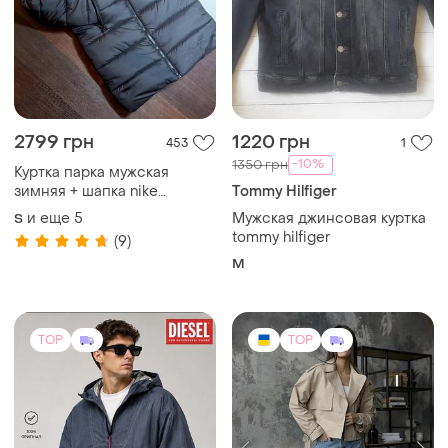
8990 грн
900 грн
17
2
Diesel
Staff
Анорак diesel j-noodi
Вкорочений тренч staff
original | новий | m l xl
и еще
1
XS
и еще
2
M
TOP
TOP