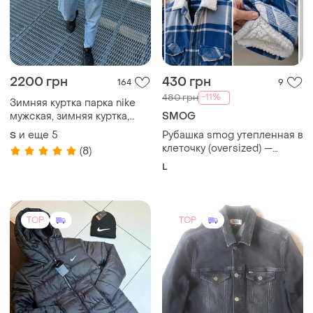
2799 грн
1220 грн
453
1
-10%
1350 грн
Куртка парка мужская
зимняя + шапка nike
Tommy Hilfiger
размеры s m l xl xxl 3xl
и еще
5
Мужская джинсовая куртка
S
tommy hilfiger
(9)
M
TOP
TOP