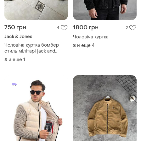
4560 грн
3500 грн
2
3
Куртка чоловіча
Куртка мужская
и еще
3
и еще
4
S
S