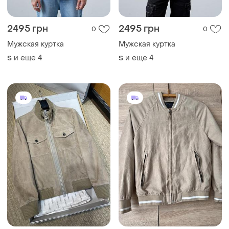
35100 грн
300 грн
2
3
-10%
38600 грн
270 грн с 11 авг.
Tom Ford
Bershka
Чоловіча бежева куртка-
Чоловіча куртка замшева
бомбер натуральна замша
и еще
1
чоловіча замшева куртка
S
и еще
5
S
чоловіча вітровка чоловіча
куртка весна-літо
ТОП объявлений
TOP
TOP