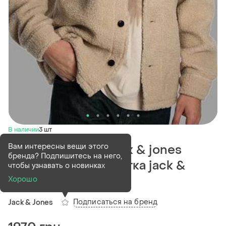
В наличии
3 шт
Вам интересны вещи этого
Чоловіча куртка jack & jones
бренда? Подпишитесь на него,
шерпа,мужская куртка jack &
чтобы узнавать о новинках
jones
Хорошо
Подписаться на бренд
Jack & Jones