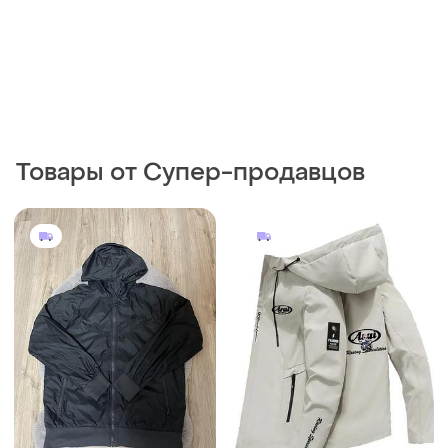
700 грн
350 грн
3
2
Nike
Стильна трендова вітровка
s m
Nike ветровка - дощовик
вінтаж
и еще
1
S
и еще
1
XS