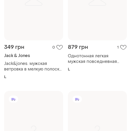
349 грн
879 грн
0
1
Jack & Jones
Однотонная легкая
мужская повседневная
Jack&jones. мужская
куртка ветровка
ветровка в мелкую полоску
L
новая (l)
L