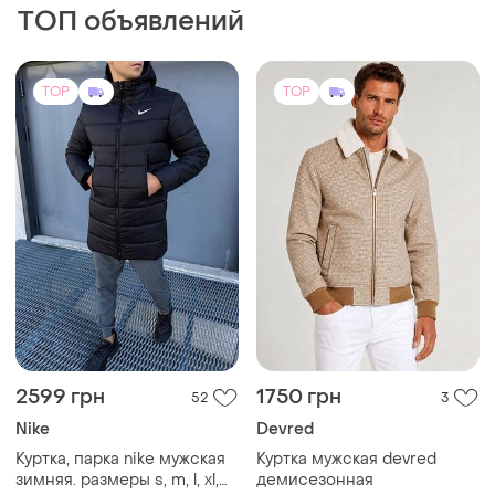
Nike
Devred
Куртка, парка nike мужская
Куртка мужская devred
зимняя. размеры s, m, l, xl,
демисезонная
xxl, 3xl
и еще
5
M
S
(1)
TOP
TOP