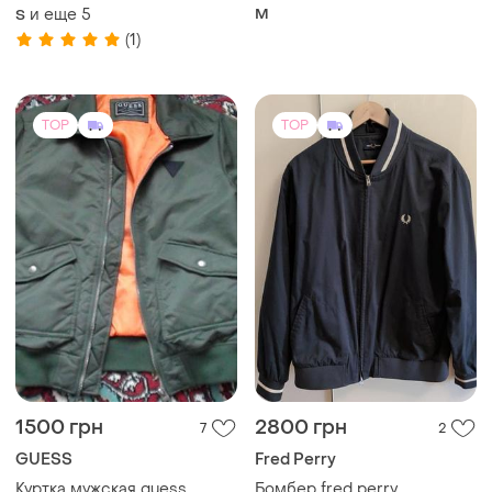
1500 грн
2800 грн
7
2
GUESS
Fred Perry
Куртка мужская guess
Бомбер fred perry
и еще
1
XL
L
TOP
TOP
30900 грн
650 грн