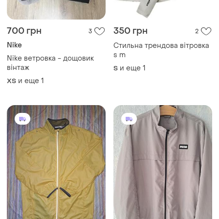
320 грн
600 грн
2
1
-16%
380 грн
Puma
Asics
Мужская легкая ветровка от
бренда puma
Asics мужская легкая
ветровка.размер м
и еще
1
S
M