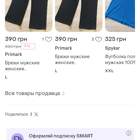
390 грн
390 грн
325 грн
1
3
-8%
420 грн
Primark
Spykar
Primark
Брюки мужские
Футболка поло
женские
мужская 100%
Брюки мужские
спортивные 60%
коттон
женские
L
XXL
коттон
спортивные 60%
L
коттон
Все товары продавца
Поделиться:
Оформляй подписку SMART