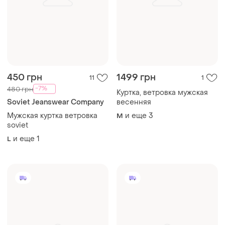
450 грн
1499 грн
11
1
-7%
480 грн
Куртка, ветровка мужская
Soviet Jeanswear Company
весенняя
Мужская куртка ветровка
и еще
3
M
soviet
и еще
1
L