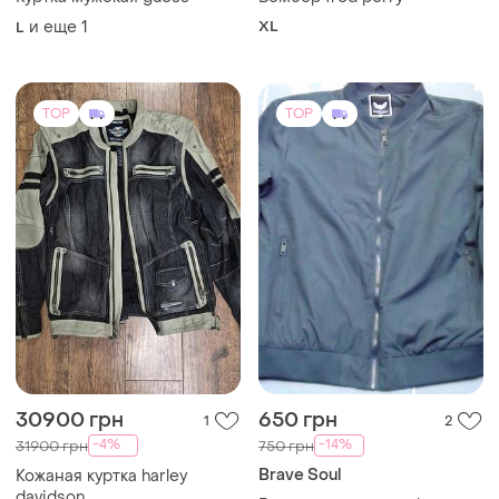
1
2
-4%
-14%
31900 грн
750 грн
Brave Soul
Кожаная куртка harley
davidson
Ветровка мужская xl новая
XXL
и еще
1
L
TOP
TOP