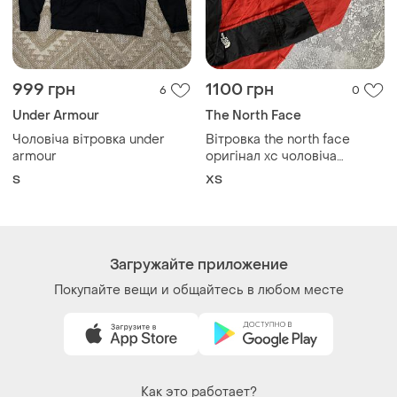
Как это работает?
Украина, 02121, Киев, Харьковское шоссе, дом 201-
203, буква 4Г
Политика конфиденциальности
Договор-оферта
Контакты
Мы в соцсетях
Вещи по щелчку сердца. Все права защищены
© 2026
Shafa.ua