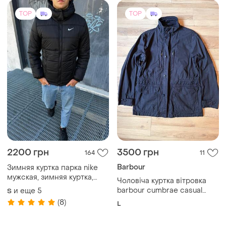
TOP
TOP
2200 грн
3500 грн
164
11
Barbour
Зимняя куртка парка nike
мужская, зимняя куртка,
Чоловіча куртка вітровка
чоловіча куртка
barbour cumbrae casual
и еще
5
S
jacket (north sea), розмір l
(8)
L