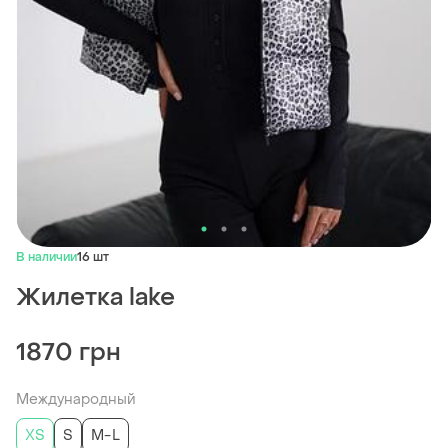
В наличии
16 шт
Жилетка lake
1870 грн
Международный
XS
S
M-L