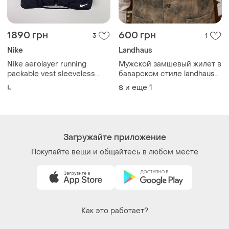
1890 грн
600 грн
3
1
Nike
Landhaus
Nike aerolayer running
Мужской замшевый жилет в
packable vest sleeveless
баварском стиле landhaus
black men l size
(c&amp;a) /25
L
и еще
1
S
Загружайте приложение
Покупайте вещи и общайтесь в любом месте
Как это работает?