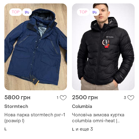
TOP
TOP
5800 грн
2500 грн
1
3
Stormtech
Columbia
Нова парка stormtech pxr-1
Чоловіча зимова куртка
(розмір l)
columbia omni-heat |
вітровка з капюшоном |
L
и еще
3
L
холофайбер 150 |
туреччина|осінь-