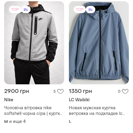
TOP
TOP
2900 грн
1350 грн
5
0
Nike
LC Waikiki
Чоловіча вітровка nike
Новая мужская куртка
softshell чорна сіра | куртка
ветровка на подкладке lc
на флісі з капюшоном |
waikiki, l
и еще
4
L
M
демісезонна спортивна
куртка nike