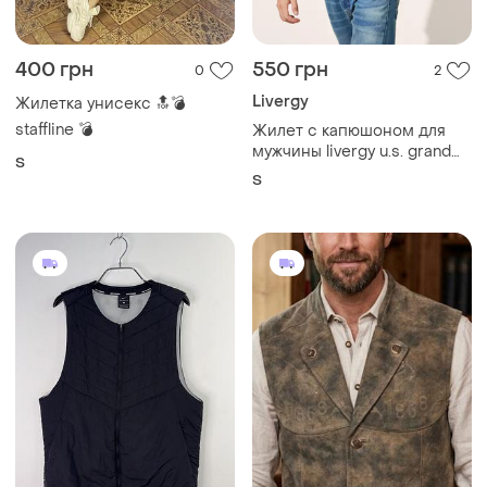
400 грн
550 грн
0
2
Livergy
Жилетка унисекс 🔝💣
staffline 💣
Жилет с капюшоном для
мужчины livergy u.s. grand
S
polo нюанс!!
S