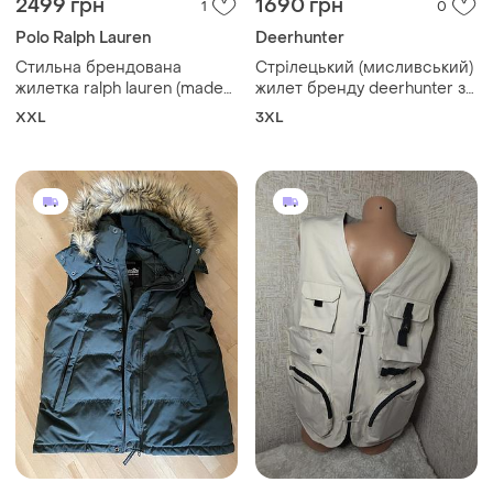
2499 грн
1690 грн
1
0
Polo Ralph Lauren
Deerhunter
Стильна брендована
Стрілецький (мисливський)
жилетка ralph lauren (made
жилет бренду deerhunter зі
in italy), розмір xxl
шкіряними вставками та
XXL
3XL
великими накладними
кишенями для набоїв.