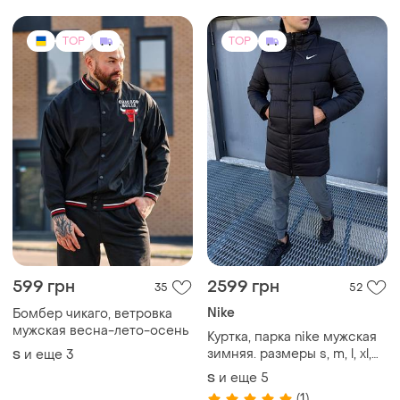
весна,демісезонна
вітровка-куртка,пропайка
TOP
TOP
599 грн
2599 грн
35
52
Nike
Бомбер чикаго, ветровка
мужская весна-лето-осень
Куртка, парка nike мужская
зимняя. размеры s, m, l, xl,
и еще
3
S
xxl, 3xl
и еще
5
S
(1)