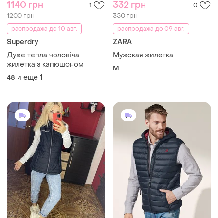
1140 грн
332 грн
1
0
1200 грн
350 грн
распродажа до 10 авг.
распродажа до 09 авг.
Superdry
ZARA
Дуже тепла чоловіча
Мужская жилетка
жилетка з капюшоном
M
и еще
1
48