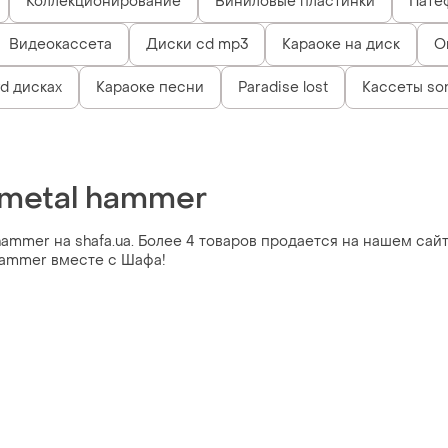
Коллекционирование
Виниловые пластинки
Пате
Видеокассета
Диски cd mp3
Караоке на диск
О
d дисках
Караоке песни
Paradise lost
Кассеты so
 metal hammer
ammer на shafa.ua. Более 4 товаров продается на нашем сайте
hammer вместе с Шафа!