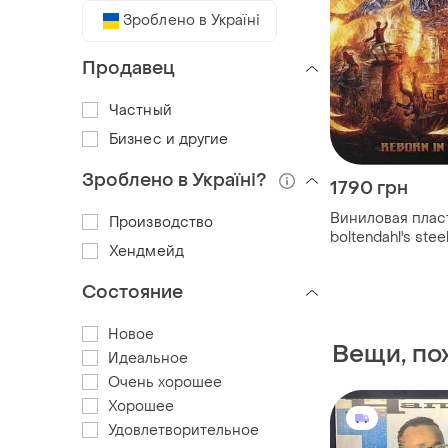
Зроблено в Україні
Продавец
Частный
Бизнес и другие
Зроблено в Україні?
1790 грн
Виниловая пласт
Производство
boltendahl's ste
Хендмейд
reborn in flames
(roar2334lp)
Состояние
Новое
Вещи, по
Идеальное
Очень хорошее
Хорошее
Удовлетворительное