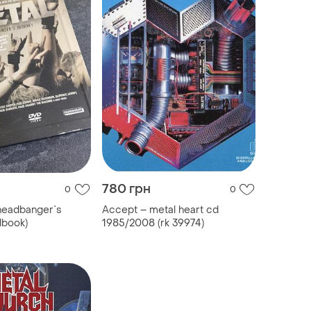
780 грн
0
0
headbanger`s
Accept – metal heart cd
lbook)
1985/2008 (rk 39974)