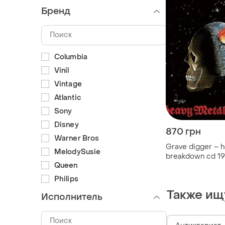
Бренд
Columbia
Vinil
Vintage
Atlantic
Sony
Disney
870 грн
Warner Bros
Grave digger – h
MelodySusie
breakdown cd 1
Queen
(noisecd056)
Philips
Также ищ
Исполнитель