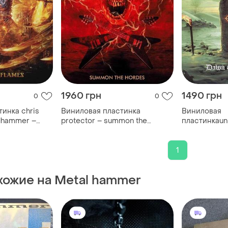
1960 грн
1490 грн
0
0
инка chris
Виниловая пластинка
Виниловая
elhammer –
protector – summon the
пластинкаun
 lp 2023
hordes lp 2019 (hrr 670)
the nine lp 2
(bobv609lplt
1
хожие на Metal hammer