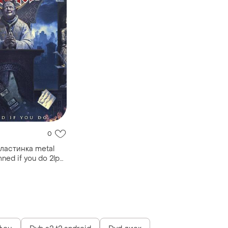
0
ластинка metal
ned if you do 2lp
46881)