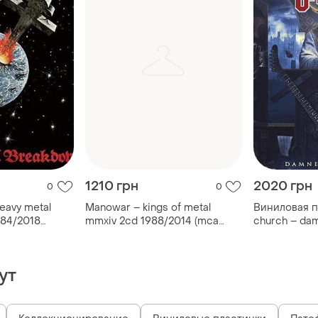
1210 грн
2020 грн
0
0
eavy metal
Manowar – kings of metal
Виниловая п
984/2018
mmxiv 2cd 1988/2014 (mca
church – dam
01254-2)
2018 (27361 
ут