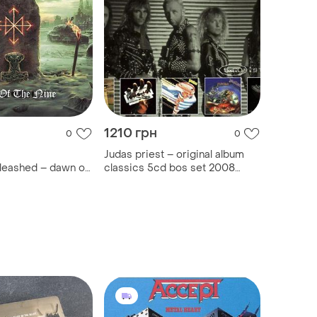
1210 грн
0
0
Judas priest – original album
leashed – dawn of
classics 5cd bos set 2008
015/2019
(88697303822)
d)