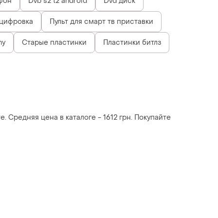
фон
Dvb s2 t2 android
Dvd диск
цифровка
Пульт для смарт тв приставки
ny
Старые пластинки
Пластинки битлз
. Средняя цена в каталоге - 1612 грн. Покупайте