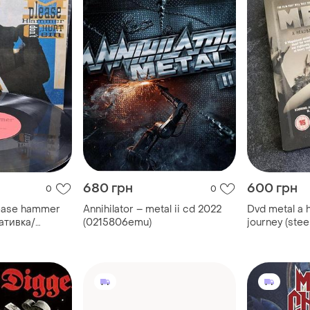
680 грн
600 грн
0
0
ease hammer
Annihilator – metal ii cd 2022
Dvd metal a 
лативка/
(0215806emu)
journey (stee
age