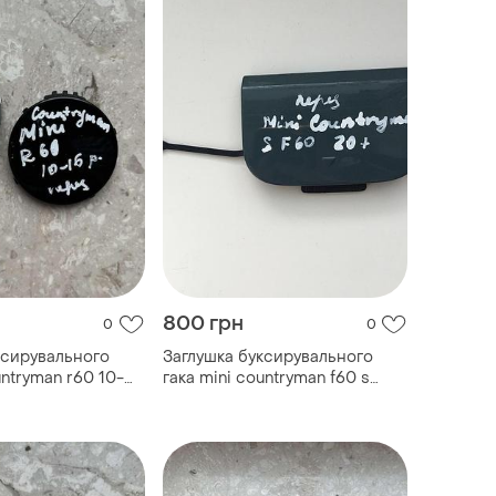
800 грн
0
0
ксирувального
Заглушка буксирувального
untryman r60 10-
гака mini countryman f60 s
2020- пере...