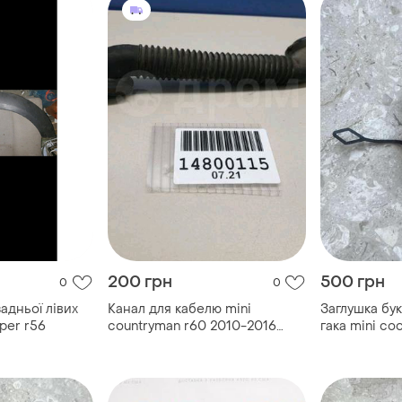
200 грн
500 грн
0
0
адньої лівих
Канал для кабелю mini
Заглушка бу
per r56
countryman r60 2010-2016
гака mini co
61139802524
511198...