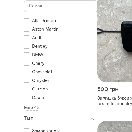
Alfa Romeo
Aston Martin
Audi
Bentley
BMW
Chery
Chevrolet
Chrysler
500 грн
Citroen
Dacia
Заглушка букси
гака mini countr
Ещё 45
перед загл...
Тип
Замок капота