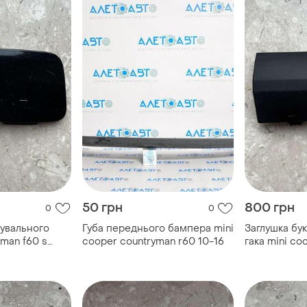
50 грн
800 грн
0
0
рувального
Губа переднього бампера mini
Заглушка бу
yman f60 s
cooper countryman r60 10-16
гака mini co
зад за...