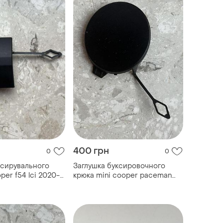
400 грн
0
0
ксирувального
Заглушка буксировочного
oper f54 lci 2020-
крюка mini cooper paceman
r61 (2012-20...