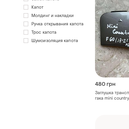
Капот
Молдинг и накладки
Ручка открывания капота
Трос капота
Шумоизоляция капота
480 грн
Заглушка транс
гака mini countr
21р 51...