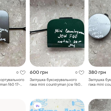
600 грн
380 грн
0
0
портувального
Заглушка буксирувального
Заглушка бу
yman f60 17-
гака mini countryman jcw f60
гака mini co
2020-p. ...
16p. пере...