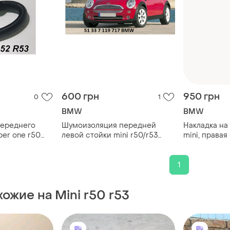
600 грн
950 грн
0
1
BMW
BMW
переднего
Шумоизоляция передней
Накладка на
per one r50
левой стойки mini r50/r53
mini, правая
bmw 51337119717
silver
1
ожие на Mini r50 r53