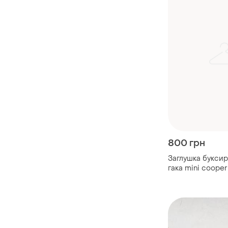
800 грн
Заглушка букси
гака mini cooper
рестайл...