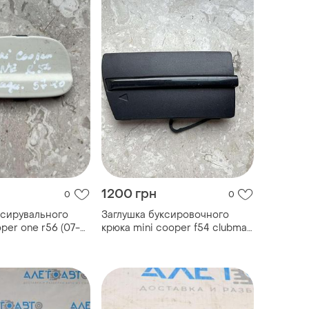
1200 грн
0
0
ксирувального
Заглушка буксировочного
oper one r56 (07-
крюка mini cooper f54 clubman
2019- пе...