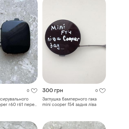
300 грн
0
0
ксирувального
Заглушка бамперного гака
oper r60 r61 перед
mini cooper f54 задня ліва