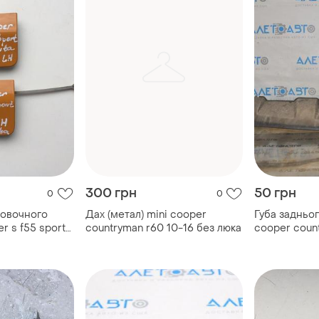
300 грн
50 грн
0
0
ровочного
Дах (метал) mini cooper
Губа задньо
r s f55 sport
countryman r60 10-16 без люка
cooper coun