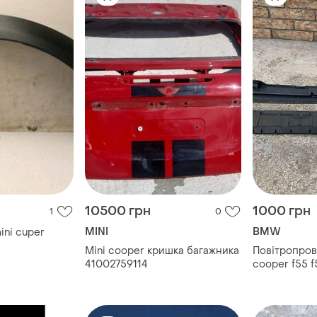
10500 грн
1000 грн
1
0
MINI
BMW
ini cuper
Mini cooper кришка багажника
Повітропрові
41002759114
cooper f55 f