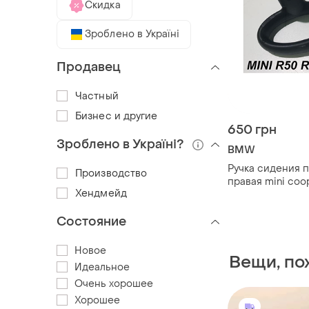
Скидка
Зроблено в Україні
Продавец
Частный
Бизнес и другие
650 грн
Зроблено в Україні?
BMW
Ручка сидения 
Производство
правая mini coo
Хендмейд
r52 r53
Состояние
Новое
Вещи, пох
Идеальное
Очень хорошее
Хорошее