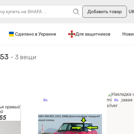
Добавить товар
U
Сделано в Украине
Для защитников
Нови
r53
-
3 вещи