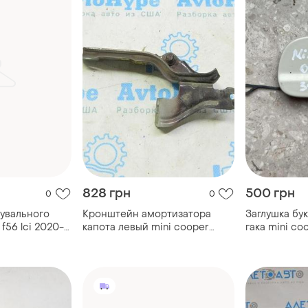
828 грн
500 грн
0
0
рувального
Кронштейн амортизатора
Заглушка бу
 f56 lci 2020-
капота левый mini cooper
гака mini co
clubman 16-22
10p.) за...