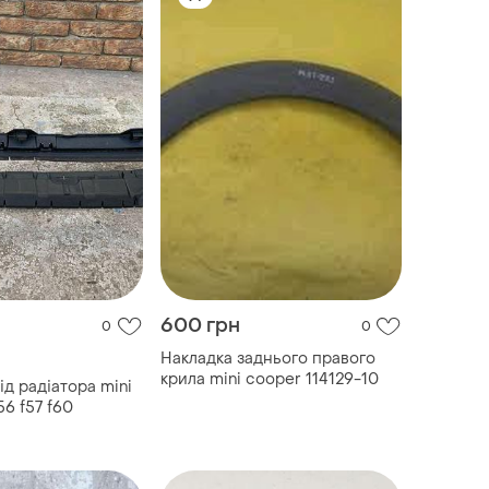
600 грн
0
0
Накладка заднього правого
крила mini cooper 114129-10
д радіатора mini
56 f57 f60