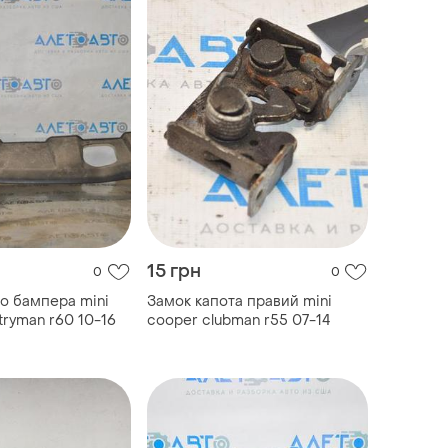
15 грн
0
0
го бампера mini
Замок капота правий mini
tryman r60 10-16
cooper clubman r55 07-14