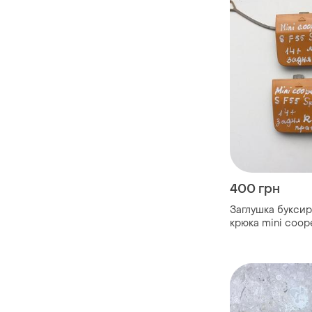
400 грн
Заглушка букси
крюка mini coope
2014- за...