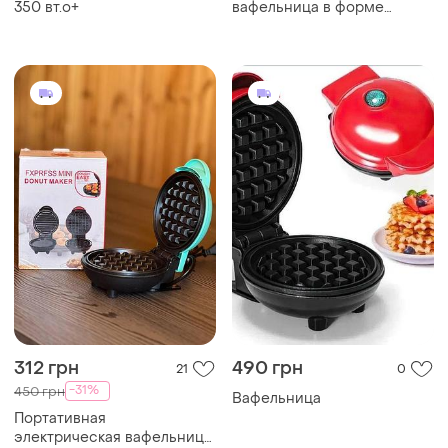
350 вт.о+
вафельница в форме
сердца с антипригарным
покрытием kucall.о+
312 грн
490 грн
21
0
-31%
450 грн
Вафельница
Портативная
электрическая вафельница