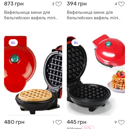
873 грн
394 грн
3
4
Вафельница мини для
Вафельница мини для
бельгийских вафель mini
бельгийских вафель mini
waffle maker
waffle maker
480 грн
445 грн
1
9
-16%
525 грн