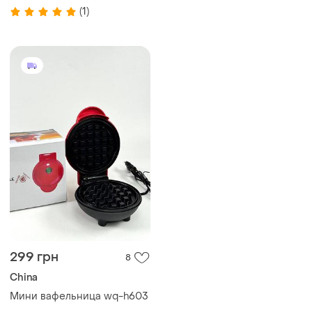
xl-287 с антипригарным
(1)
покрытием
299 грн
8
China
Мини вафельница wq-h603