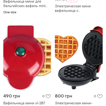
Вафельница мини для
бельгийских вафель mini
Электрическая мини
waffle Maker «d-s»
вафельница с
One size
антипригарным покрытием
490 грн
800 грн
0
0
Вафельница мини xl-287
Электрическая мини-