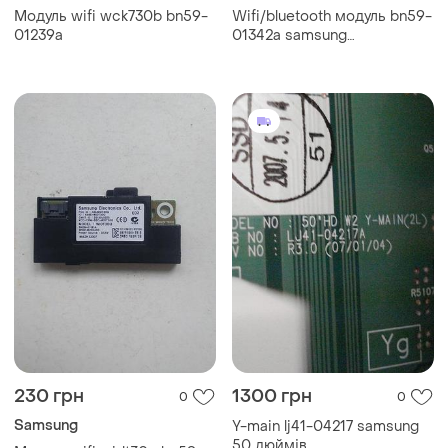
Модуль wifi wck730b bn59-
Wifi/bluetooth модуль bn59-
01239a
01342a samsung
ue50tu8000u
230 грн
1300 грн
0
0
Samsung
Y-main lj41-04217 samsung
50 дюймів