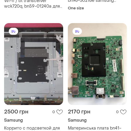
bn96-30218e samsung
Wi-fi / bt transceiver
ue32j6300aw
wck720q, bn59-01240a для
One size
телевизора samsung
ue40k5500bu
2500 грн
2170 грн
0
0
Samsung
Samsung
Коррито с подсветкой для
Материнська плата bn41-