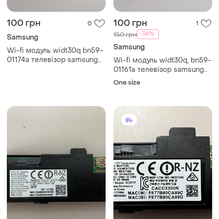
100 грн
100 грн
0
1
-34%
150 грн
Samsung
Samsung
Wi-fi модуль widt30q bn59-
01174a телевізор samsung
Wi-fi модуль widt30q, bn59-
ue32h4500ak
01161a телевізор samsung
ue42f5500ak
One size