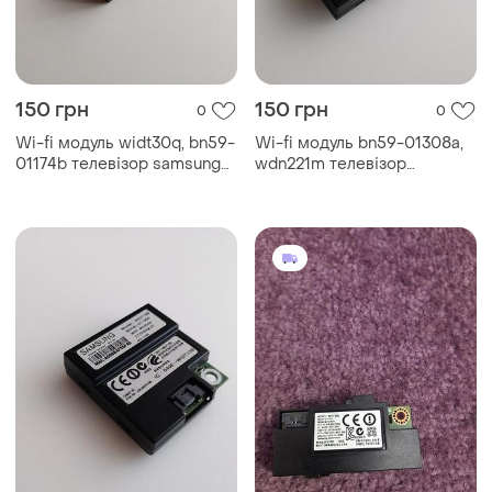
150 грн
150 грн
0
0
Wi-fi модуль widt30q, bn59-
Wi-fi модуль bn59-01308a,
01174b телевізор samsung
wdn221m телевізор
ue40h7000at
samsung ue43t5300au