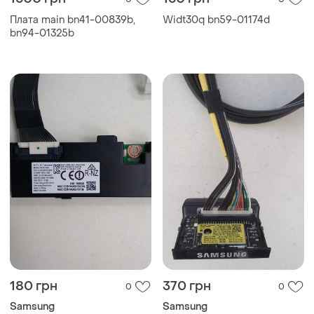
Плата main bn41-00839b,
Widt30q bn59-01174d
bn94-01325b
180 грн
370 грн
0
0
Samsung
Samsung