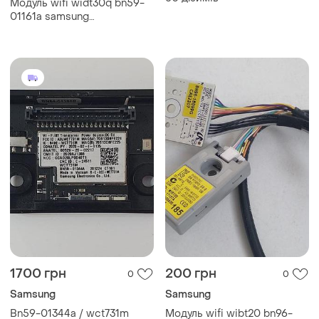
Модуль wifi widt30q bn59-
01161a samsung
ue46f5500ak
1700 грн
200 грн
0
0
Samsung
Samsung
Bn59-01344a / wct731m
Модуль wifi wibt20 bn96-