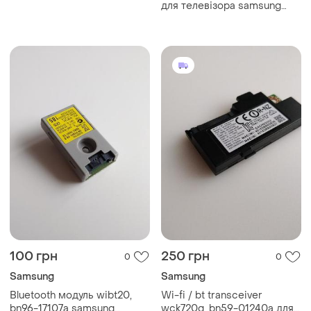
для телевізора samsung
ue32eh5307k (б/у оригінал)
100 грн
250 грн
0
0
Samsung
Samsung
Bluetooth модуль wibt20,
Wi-fi / bt transceiver
bn96-17107a samsung
wck720q, bn59-01240a для