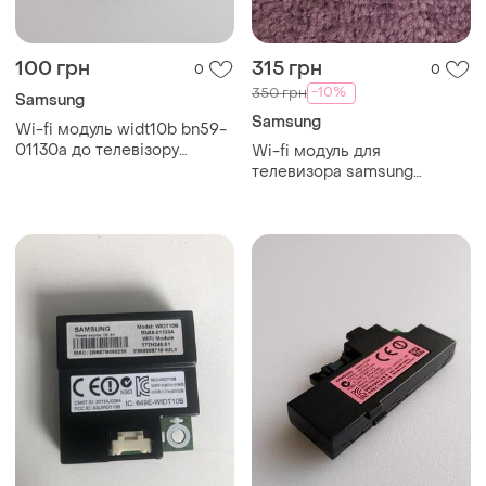
100 грн
315 грн
0
0
-10%
350 грн
Samsung
Samsung
Wi-fi модуль widt10b bn59-
01130a до телевізору
Wi-fi модуль для
samsung ue32d6570w
телевизора samsung
ue32h5500ak bn59-01174a