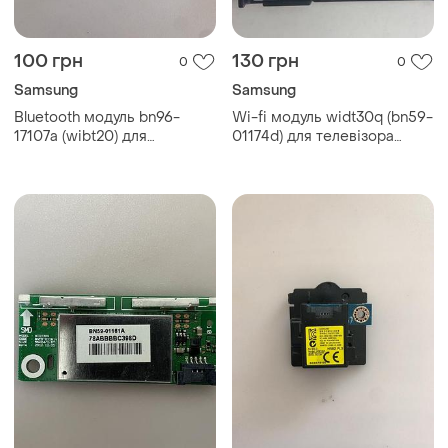
100 грн
130 грн
0
0
Samsung
Samsung
Bluetooth модуль bn96-
Wi-fi модуль widt30q (bn59-
17107a (wibt20) для
01174d) для телевізора
телевізора samsung (б/у,
samsung (б/у, оригінал)
оригінал)