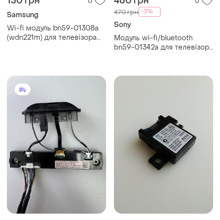
130 грн
460 грн
0
0
-3%
470 грн
Samsung
Sony
Wi-fi модуль bn59-01308a
(wdn221m) для телевізора
Модуль wi-fi/bluetooth
samsung ue40nu7122k (б/у,
bn59-01342a для телевізора
оригінал)
samsung qe50q60tau (б/у,
оригінал)