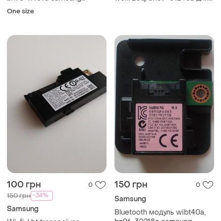
ps43d490a1w
телевизора samsung
One size
ue40k5500bu
100 грн
150 грн
0
0
-34%
150 грн
Samsung
Samsung
Bluetooth модуль wibt40a,