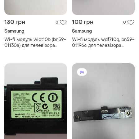
130 грн
100 грн
0
0
Samsung
Samsung
Wi-fi модуль widt10b (bn59-
Wi-fi модуль wdf710q, bn59-
01130a) для телевізора
01196c для телевізора
samsung (б/у, оригінал)
samsung ue32j5200ak