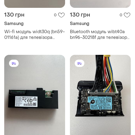
130 грн
130 грн
0
0
Samsung
Samsung
Wi-fi модуль widt30q (bn59-
Bluetooth модуль wibt40a
01161a) для телевізора
bn96-30218f для телевізора
samsung (б/у, оригінал)
samsung ps50c7000yw (б/у,
оригінал)