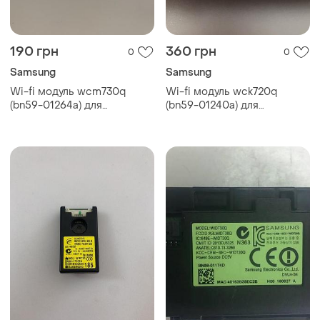
190 грн
360 грн
0
0
Samsung
Samsung
Wi-fi модуль wcm730q
Wi-fi модуль wck720q
(bn59-01264a) для
(bn59-01240a) для
телевізора samsung
телевізора samsung (б/у,
ue40mu6105k (б/у, оригінал)
оригінал)