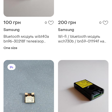
100 грн
200 грн
0
0
Samsung
Samsung
Bluetooth модуль wibt40a
Wi-fi / bluetooth модуль
bn96-30218f телевізор
wch730b / bn59-01194f на
samsung ue32j5500
телевізор samsung
One size
ue55ju6450u