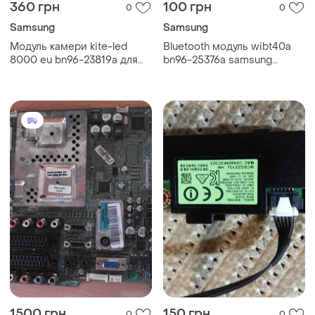
360 грн
100 грн
0
0
Samsung
Samsung
Модуль камери kite-led
Bluetooth модуль wibt40a
8000 eu bn96-23819a для
bn96-25376a samsung
телевізора samsung ue46es
ue32f6330ak
(б/у, оригінал)
1500 грн
150 грн
0
0