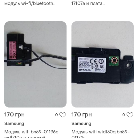
модуль wi-fi/bluetooth
17107a и плата
(network-wlan client) для тв
фотоприёмника и
samsung
индикации bn41-01638b
170 грн
170 грн
0
0
Samsung
Samsung
Модуль wifi bn59-01196c
Модуль wifi widt30q bn59-
wdf710q с кнопкой
01174a