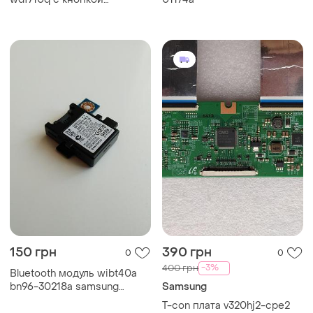
управления bn96-36076h
samsung ue40j5200au
150 грн
390 грн
0
0
-3%
400 грн
Bluetooth модуль wibt40a
bn96-30218a samsung
Samsung
ue40h7000at
T-con плата v320hj2-cpe2