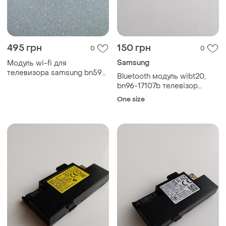
495 грн
150 грн
0
0
Samsung
Модуль wi-fi для
телевизора samsung bn59-
Bluetooth модуль wibt20,
01299a
bn96-17107b телевізор
samsung ue46d6530w
One size