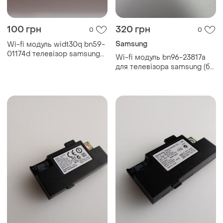
100 грн
320 грн
0
0
Samsung
Wi-fi модуль widt30q bn59-
01174d телевізор samsung
Wi-fi модуль bn96-23817a
ue32j5500au
для телевізора samsung (б/
у, оригінал)