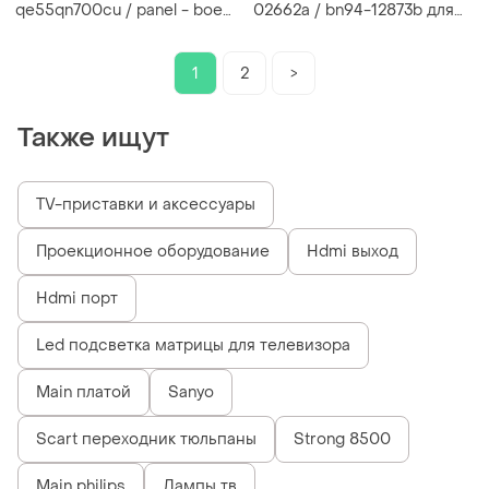
qe55qn700cu / panel - boe
02662a / bn94-12873b для
hv550sub-v1a / + led driver
телевізора samsung
bn41-0365a
ue65nuxx (з перемичкою
s_s, б/у, оригінал)
1
2
>
Также ищут
TV-приставки и аксессуары
Проекционное оборудование
Hdmi выход
Hdmi порт
Led подсветка матрицы для телевизора
Main платой
Sanyo
Scart переходник тюльпаны
Strong 8500
Main philips
Лампы тв