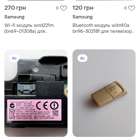
270 грн
120 грн
0
0
Samsung
Samsung
Wi-fi модуль wnd221m
Bluetooth модуль wibt40a
(bn69-01308a) для
bn96-30218f для телевізора
телевізора samsung (б/у,
samsung ps50c7000yw (б/у,
оригінал)
оригінал)