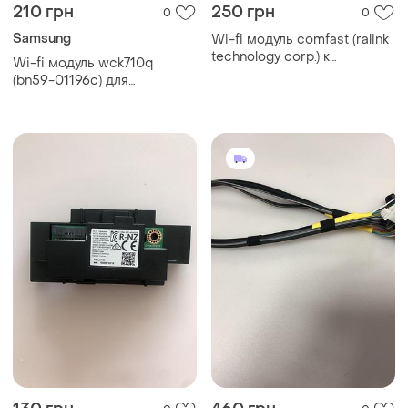
210 грн
250 грн
0
0
Samsung
Wi-fi модуль comfast (ralink
technology corp.) к
Wi-fi модуль wck710q
телевизору samsung
(bn59-01196c) для
ue32f5300ak
телевізора samsung (б/у,
оригінал)