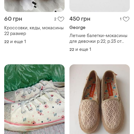
60 грн
450 грн
2
1
George
Кроссовки, кеды, мокасины
22 размер
Летние балетки-мокасины
для девочки р.22, р.23 от
и еще
1
22
george
и еще
1
22