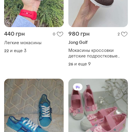
440 грн
980 грн
0
2
Jong Golf
Легкие мокасины
Мокасины кроссовки
и еще
3
22
детские подростковые
женские коричневые
и еще
9
26
шоколадные текстильные
сеточка на лето на весну,
очень легкие, гибкие и
мягкие