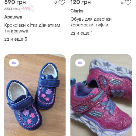
590 грн
120 грн
0
6
-10%
650 грн
Clarks
Apawwa
Обувь для девочки
кроссовки, туфли
Кроксівки сітка дівчаткам
тм apawwa
и еще
1
22
и еще
3
22