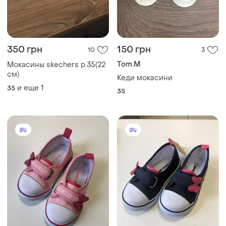
350 грн
150 грн
10
3
Tom.M
Мокасины skechers р.35(22
см)
Кеди мокасини
и еще
1
35
35