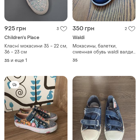
925 грн
350 грн
3
2
Children's Place
Waldi
Класні мокасини 35 - 22 см,
Мокасины, балетки,
36 - 23 см
сменная обувь waldi валди
22 см
и еще
1
35
35