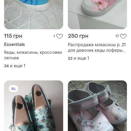
115 грн
250 грн
1
17
Essentials
Распродажа мокасины р. 21
для девочек кеды лоферы
Кеды, мокасины, кроссовки
туфли
летние
и еще
1
22
и еще
1
34