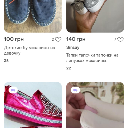
100 грн
140 грн
2
7
Sinsay
Детские бу мокасины на
девочку
Тапки тапочки тапочки на
липучках мокасины
35
кроссовки польща
22