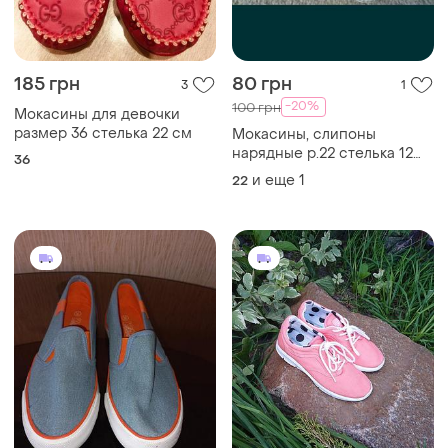
185 грн
80 грн
3
1
-20%
100 грн
Мокасины для девочки
размер 36 стелька 22 см
Мокасины, слипоны
нарядные р.22 стелька 12
36
см
и еще
1
22