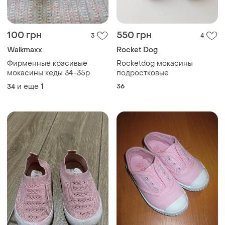
100 грн
550 грн
3
4
Walkmaxx
Rocket Dog
Фирменные красивые
Rocketdog мокасины
мокасины кеды 34-35р
подростковые
и еще
1
36
34