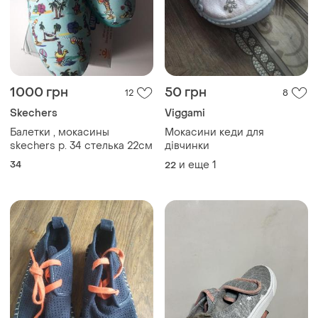
1000 грн
50 грн
12
8
Skechers
Viggami
Балетки , мокасины
Мокасини кеди для
skechers р. 34 стелька 22см
дівчинки
34
и еще
1
22