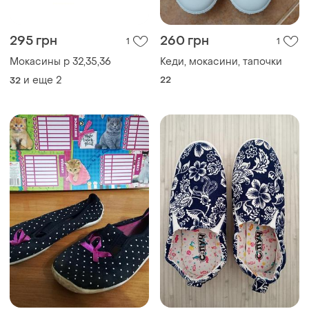
295 грн
260 грн
1
1
Мокасины р 32,35,36
Кеди, мокасини, тапочки
и еще
2
22
32