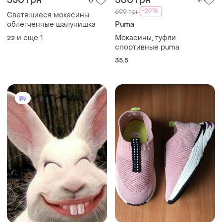
350 грн
500 грн
0
9
-29%
699 грн
Светящиеся мокасины
облегченные шалунишка
Puma
и еще
1
Мокасины, туфли
22
спортивные puma
35.5