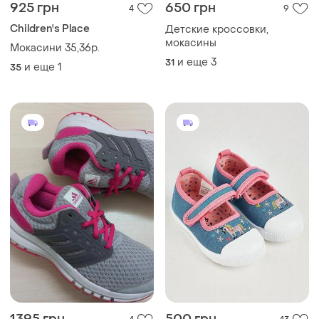
925 грн
650 грн
4
9
Children's Place
Детские кроссовки,
мокасины
Мокасини 35,36р.
и еще
3
31
и еще
1
35