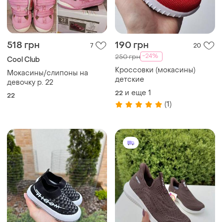
518 грн
190 грн
7
20
-24%
250 грн
Cool Club
Кроссовки (мокасины)
Мокасины/слипоны на
детские
девочку р. 22
и еще
1
22
22
(1)