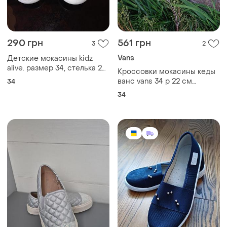
290 грн
561 грн
3
2
Vans
Детские мокасины kidz
alive. размер 34, стелька 22
Кроссовки мокасины кеды
см
ванс vans 34 р 22 см
34
текстиль
34