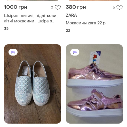
1000 грн
380 грн
0
6
ZARA
Шкіряні дитячі, підліткови ,
літні мокасини . шкіра з
Мокасины zara 22 р.
перфораціею
35
22