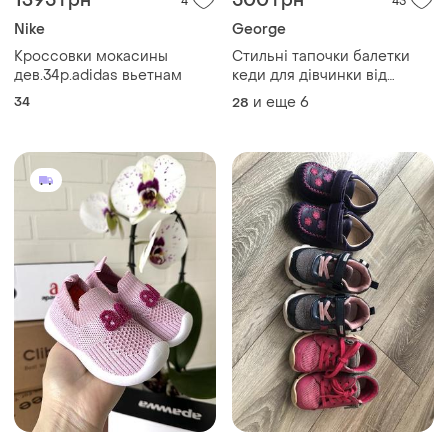
1395 грн
500 грн
4
43
Nike
George
Кроссовки мокасины
Стильні тапочки балетки
дев.34р.adidas вьетнам
кеди для дівчинки від
george
34
и еще
6
28