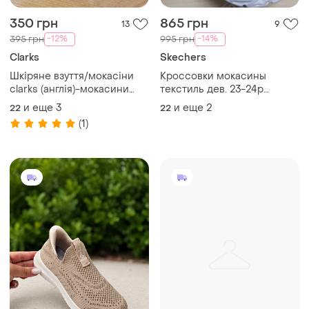
350 грн
865 грн
13
9
-12%
-14%
395 грн
995 грн
Clarks
Skechers
Шкіряне взуття/мокасіни
Кроссовки мокасины
clarks (англія)-мокасини
текстиль дев. 23-24р
litzy evie frst. р. 20, 21, 22, 23
skechers вьетнам
и еще
3
и еще
2
22
22
(1)