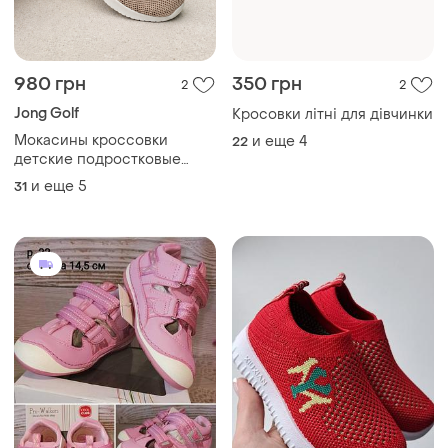
980 грн
350 грн
2
2
Jong Golf
Кросовки літні для дівчинки
Мокасины кроссовки
и еще
4
22
детские подростковые
женские бежево розовые
и еще
5
31
пудровые текстильные
сеточка на лето на весну,
очень легкие, блестящие и
мягкие