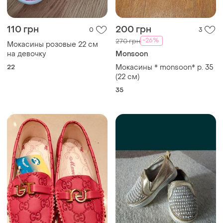
110 грн
200 грн
0
3
-26%
270 грн
Мокасины розовые 22 см
на девочку
Monsoon
22
Мокасины * monsoon* р. 35
(22 см)
35