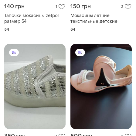
140 грн
150 грн
1
3
Тапочки мокасины zetpol
Мокасины летние
размер 34
текстильные детские
34
34