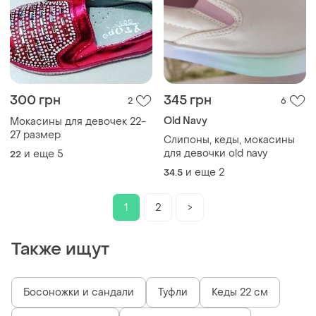
300 грн
345 грн
2
6
Old Navy
Мокасины для девочек 22-
27 размер
Слипоны, кеды, мокасины
для девочки old navy
и еще
5
22
и еще
2
34.5
1
2
>
Также ищут
Босоножки и сандали
Туфли
Кеды 22 см