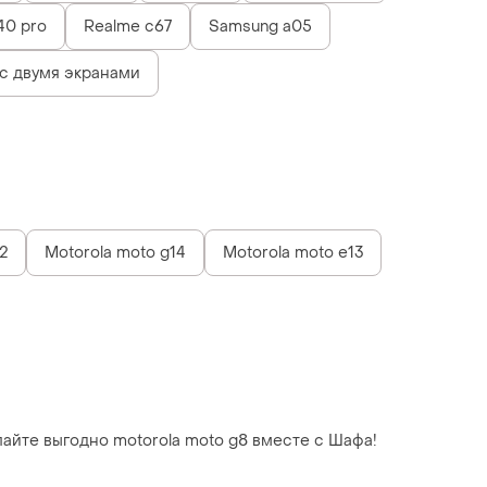
 40 pro
Realme c67
Samsung a05
с двумя экранами
2
Motorola moto g14
Motorola moto e13
купайте выгодно motorola moto g8 вместе с Шафа!