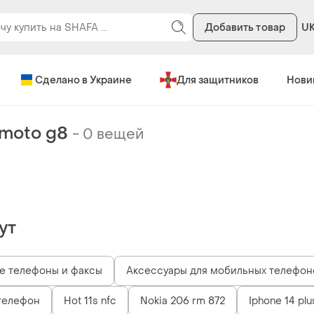
Добавить товар
U
Сделано в Украине
Для защитников
Нови
 moto g8
-
0 вещей
ут
е телефоны и факсы
Аксессуары для мобильных телефон
телефон
Hot 11s nfc
Nokia 206 rm 872
Iphone 14 plu