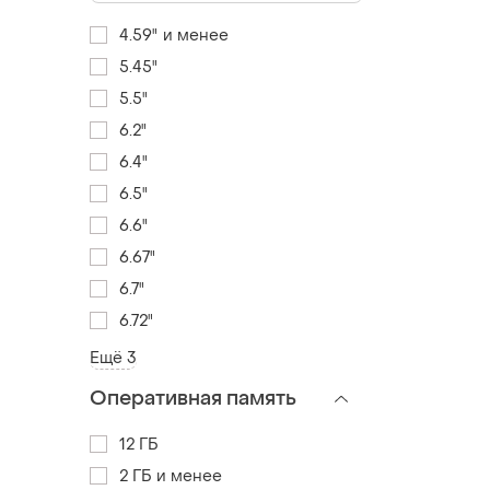
4.59" и менее
5.45"
5.5"
6.2"
6.4"
6.5"
6.6"
6.67"
6.7"
6.72"
Ещё 3
Оперативная память
12 ГБ
2 ГБ и менее