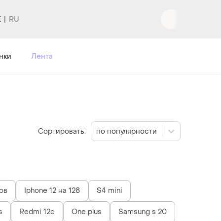
K
нки
Лента
Сортировать:
по популярности
ов
Iphone 12 на 128
S4 mini
s
Redmi 12c
One plus
Samsung s 20