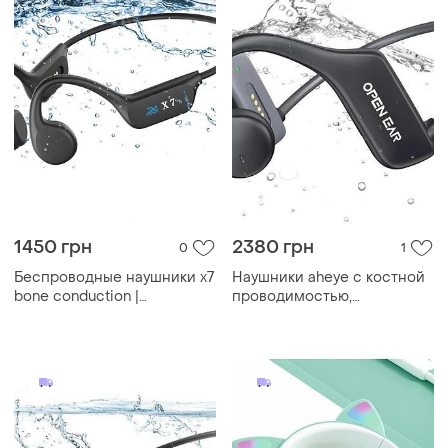
1450 грн
2380 грн
0
1
Беспроводные наушники x7
Наушники aheye с костной
bone conduction |
проводимостью,
водонепроницаемые для
водонепроницаемые
плавания | mp3 + bluetooth
наушники ip68 для
плавания с mp3-плеером
32 гб, откр