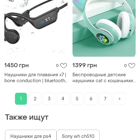
1450 грн
1399 грн
0
0
Наушники для плавания x7 |
Беспроводные детские
bone conduction | bluetooth
наушники cat с кошачьими
5.3 + mp3 |
ушками с подсветкой mp3
водонепроницаемые ipx8
microsd fm-радио
1
2
3
4
5
6
7
>
Также ищут
Наушники для ps4
Sony wh ch510