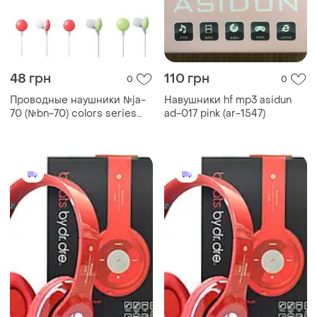
48 грн
110 грн
0
0
Проводные наушники №ja-
Навушники hf mp3 asidun
70 (№bn-70) colors series
ad-017 pink (ar-1547)
для mp3/mp4/cd/dvd