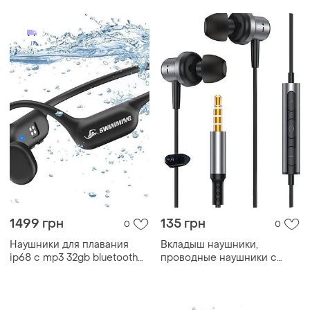
1499 грн
135 грн
0
0
Наушники для плавания
Вкладыш наушники,
ip68 с mp3 32gb bluetooth
проводные наушники с
5.4 костная проводимость
разъемом 3.5 мм,
open ear
магнитный дизайн,
водонепроницаемы
совместимые с android,