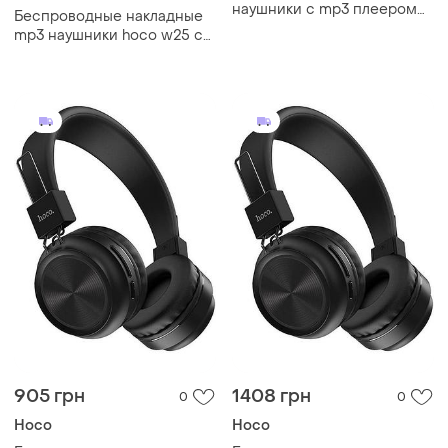
наушники с mp3 плеером
Беспроводные накладные
nia-x3 радио блютуз чёрные
mp3 наушники hoco w25 с
pro_385
микрофоном + bt черные
905 грн
1408 грн
0
0
Hoco
Hoco