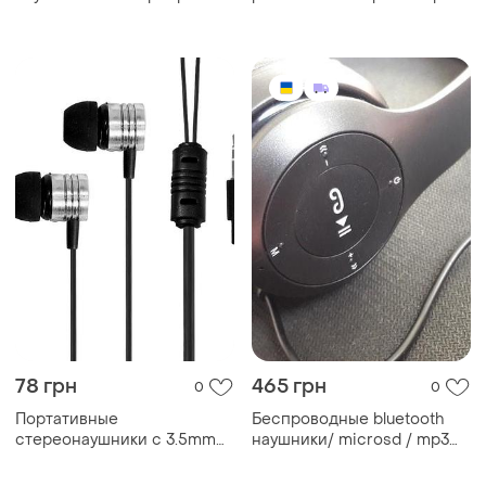
black
black.
78 грн
465 грн
0
0
Портативные
Беспроводные bluetooth
стереонаушники с 3.5mm
наушники/ microsd / mp3
разъемом для спорта и
mdr
прогулок ls mp3 bag