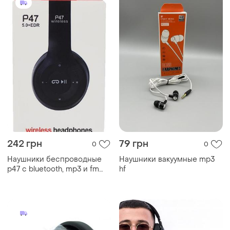
242 грн
79 грн
0
0
Наушники беспроводные
Наушники вакуумные mp3
p47 с bluetooth, mp3 и fm
hf
modern home style