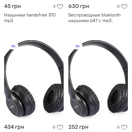
45 грн
630 грн
2
0
Наушники handsfree 370
Беспроводные bluetooth
mp3
наушники p47 с mp3
плеером
434 грн
252 грн
0
0