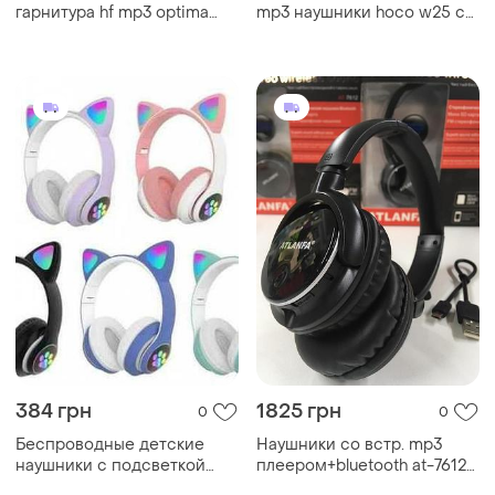
гарнитура hf mp3 optima
mp3 наушники hoco w25 с
om-350 with mic black
микрофоном + bt черные
384 грн
1825 грн
0
0
Беспроводные детские
Наушники со встр. mp3
наушники с подсветкой
плеером+bluetooth at-7612
котиков, mp3, fm-радио,
(40)