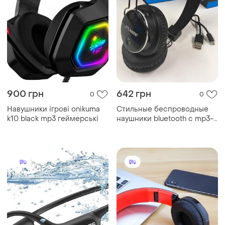
900 грн
642 грн
0
0
Навушники ігрові onikuma
Стильные беспроводные
k10 black mp3 геймерські
наушники bluetooth с mp3-
плеером at-7611 —
компактная беспроводная
гарнитура