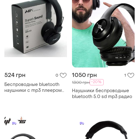
524 грн
1050 грн
0
1
-20%
1300 грн
Беспроводные bluetooth
наушники с mp3 плеером
Наушники беспроводные
nia-x3 радио блютуз чёрные
bluetooth 5.0 sd mp3 радио