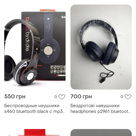
550 грн
700 грн
0
0
Беспроводные наушники
Бездротові навушники
s460 bluetooth black с mp3
headphones p2961 bluetooth
плеером
v5.1 mp3 чорний