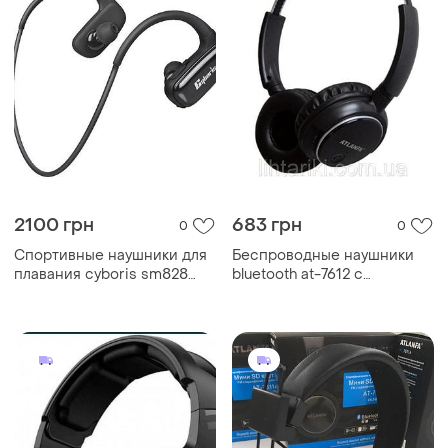
2100 грн
683 грн
0
0
Спортивные наушники для
Беспроводные наушники
плавания cyboris sm828
bluetooth at-7612 с
(bluetooth+mp3 16gb)
встроенным mp3-плеером,
портативные стерео-
наушники