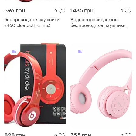
596 грн
1435 грн
0
0
Беспроводные наушники
Водонепроницаемые
s460 bluetooth с mp3
беспроводные наушники
ip68,bluetooth 5.4, mp3-
плеер, встроенная память
32 гб
828 грн
355 грн
0
0