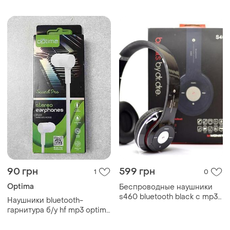
bluetooth stn-28
90 грн
599 грн
1
0
Optima
Беспроводные наушники
s460 bluetooth black с mp3
Наушники bluetooth-
плееером черный 18-
гарнитура б/у hf mp3 optima
20000 гц.w+
sound pro funk soul white