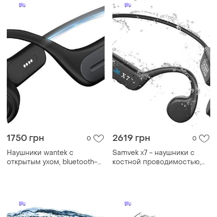
ipad, mp3, ноутбуками,
1750 грн
2619 грн
0
0
Наушники wantek с
Samvek x7 - наушники с
открытым ухом, bluetooth-
костной проводимостью,
гарнитура с костной
водонепроницаемые ip68,
проводимостью,
встроенный mp3-плеер и
водонепроницаемые ipx8 с
память 32 гб
mp3-плеером 32 гб