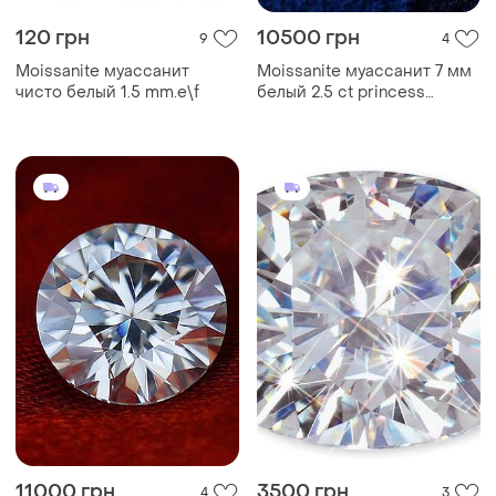
120 грн
10500 грн
9
4
Moissanite муассанит
Moissanite муассанит 7 мм
чисто белый 1.5 mm.e\f
белый 2.5 ct princess
moissanite
11000 грн
3500 грн
4
3