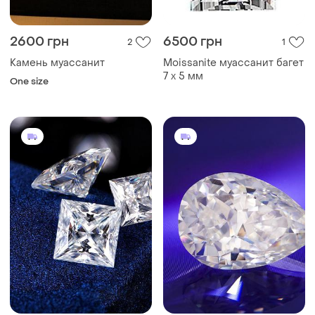
2600 грн
6500 грн
2
1
Камень муассанит
Moissanite муассанит багет
7 х 5 мм
One size