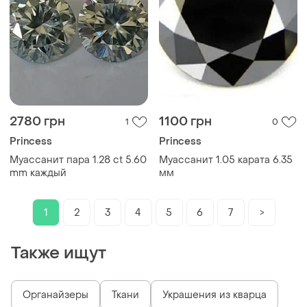
2780 грн
1100 грн
1
0
Princess
Princess
Муассанит пара 1.28 ct 5.60
Муассанит 1.05 карата 6.35
mm каждый
мм
1
2
3
4
5
6
7
>
Также ищут
Органайзеры
Ткани
Украшения из кварца