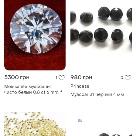
5300 грн
980 грн
1
0
Princess
Moissanite муассанит
чисто белый 0.8 ct 6 mm. f
Муассанит черный 4 мм