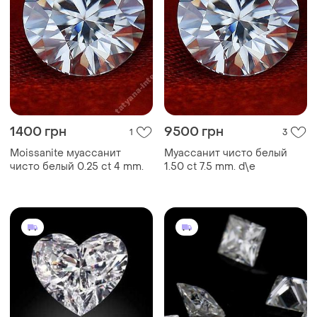
1400 грн
9500 грн
1
3
Moissanite муассанит
Муассанит чисто белый
чисто белый 0.25 ct 4 mm.
1.50 ct 7.5 mm. d\e