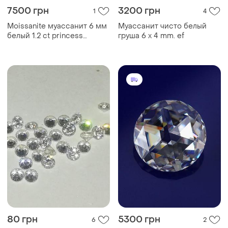
7500 грн
3200 грн
1
4
Moissanite муассанит 6 мм
Муассанит чисто белый
белый 1.2 ct princess
груша 6 х 4 mm. ef
moissanite
80 грн
5300 грн
6
2