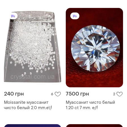
240 грн
7500 грн
6
2
Moissanite муассанит
Муассанит чисто белый
чисто белый 2.0 mm.e\f
1.20 ct 7 mm. e/f