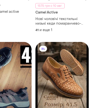
e
1575 грн с 10 авг.
amel active
Camel Active
Нові чоловічі текстильні
низькі кеди помаранчево-
жовтого кольору від відомого
и еще
1
41
німецького бренду camel
active 41 німеччина 🇩🇪