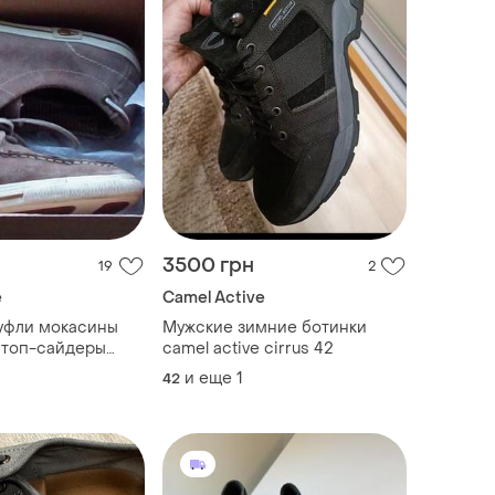
3500 грн
19
2
e
Camel Active
уфли мокасины
Мужские зимние ботинки
 топ-сайдеры
camel active cirrus 42
и еще
1
42