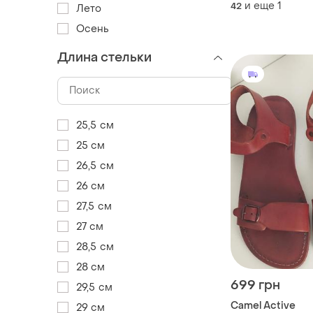
и еще
1
42
Лето
Осень
Длина стельки
25,5 см
25 см
26,5 см
26 см
27,5 см
27 см
28,5 см
28 см
699 грн
29,5 см
Camel Active
29 см