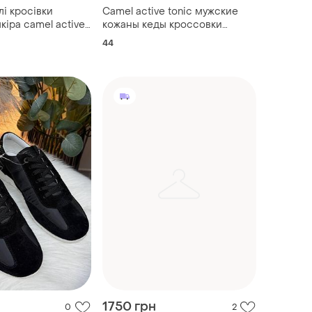
лі кросівки
Camel active tonic мужские
кіра camel active
кожаны кеды кроссовки
оригинал! размер 44 29 см
44
1750 грн
0
2