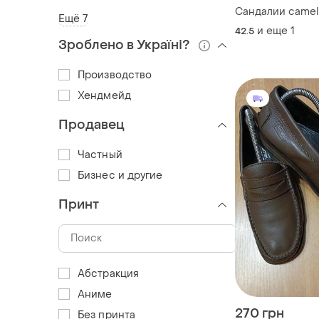
Сандалии camel
Ещё 7
и еще
1
42.5
Зроблено в Україні?
Производство
Хендмейд
Продавец
Частный
Бизнес и другие
Принт
Абстракция
Аниме
270 грн
Без принта