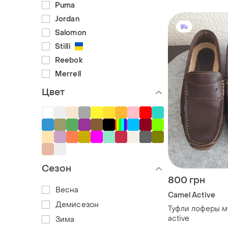
Puma
Jordan
Salomon
Stilli
Reebok
Merrell
Цвет
Сезон
800 грн
Весна
Camel Active
Демисезон
Туфли лоферы м
active
Зима