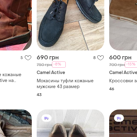
690 грн
600 грн
5
8
-8%
-15%
750 грн
700 грн
Camel Active
Camel Activ
е кожаные
tive на
Мокасины туфли кожаные
Кроссовки 
ху
мужские 43 размер
46
43