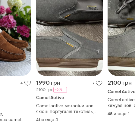
1990 грн
2100 грн
4
7
-6%
2100 грн
Camel Activ
Camel Active
Camel active кеди
кежуал нові 
Camel active мокасіни нові
оригінал
якісні португалія текстиль,
и еще
1
е,
45
шкіра оригінал
мша camel
и еще
4
41
5см