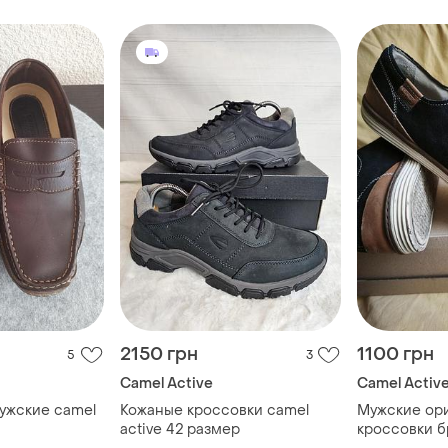
2150 грн
1100 грн
5
3
Camel Active
Camel Activ
ужские camel
Кожаные кроссовки camel
Мужские ор
active 42 размер
кроссовки б