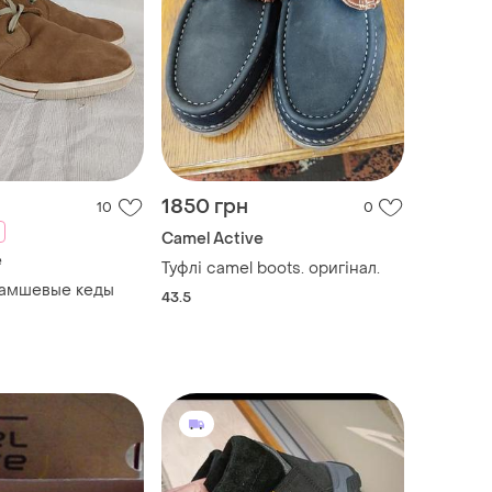
1850 грн
10
0
Camel Active
e
Туфлі camel boots. оригінал.
замшевые кеды
43.5