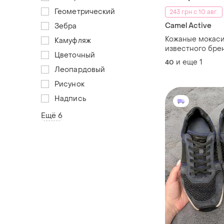
Геометрический
243 грн с 10 авг.
Camel Active
Зебра
Кожаные мокаси
Камуфляж
известного бре
Цветочный
и еще
1
40
Леопардовый
Рисунок
Надпись
Ещё 6