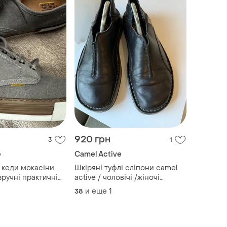
920 грн
3
1
e
Camel Active
 мокасіни
Шкіряні туфлі сліпони camel
зручні практичні
active / чоловічі /жіночі
шкіряні мешти casual
и еще
1
38