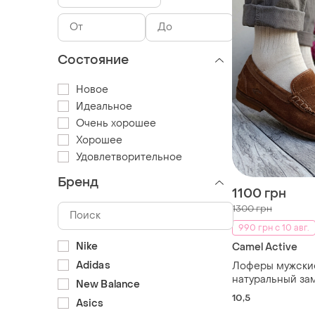
Состояние
Новое
Идеальное
Очень хорошее
Хорошее
Удовлетворительное
Бренд
1100 грн
1300 грн
990 грн с 10 авг.
Nike
Camel Active
Adidas
Лоферы мужски
натуральный за
New Balance
active garda 29.
10,5
Asics