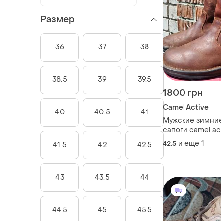
Размер
36
37
38
38.5
39
39.5
1800 грн
Camel Active
40
40.5
41
Мужские зимни
сапоги camel ac
натуральном ме
и еще
1
42.5
41.5
42
42.5
43
43.5
44
44.5
45
45.5