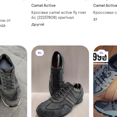
Camel Active
Camel Activ
Кросівки camel active fly river
Кроссовки c
6c (22237808) оригінал
37
ны от
Другой
нда