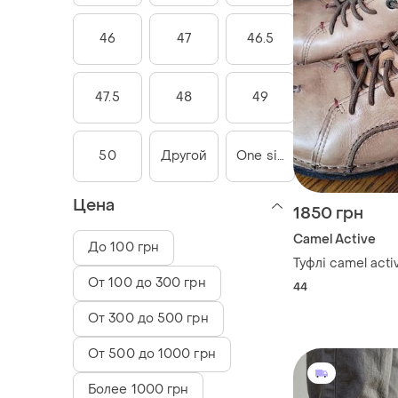
46
47
46.5
47.5
48
49
50
Другой
One size
Цена
1850 грн
Camel Active
До 100 грн
Туфлі camel activ
От 100 до 300 грн
44
От 300 до 500 грн
От 500 до 1000 грн
Более 1000 грн