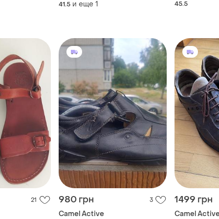
active.разме
и еще
1
45.5
41.5
980 грн
1499 грн
21
3
Camel Active
Camel Activ