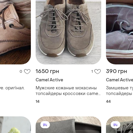
1650 грн
390 грн
0
1
Camel Active
Camel Activ
e. оригінал.
Мужские кожаные мокасины
Замшевые т
топсайдеры кроссовки camel
топсайдеры
active moonlight 14 48
camel active
14
44