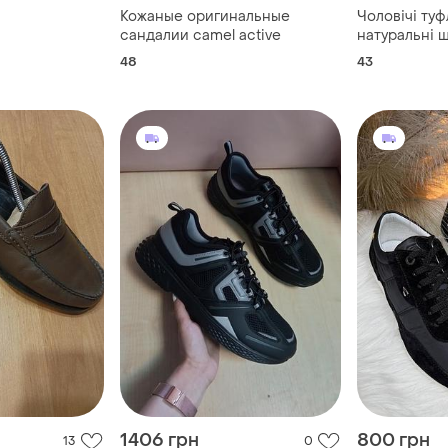
Кожаные оригинальные
Чоловічі туф
сандалии camel active
натуральні ш
gore tex
48
43
1406 грн
800 грн
13
0