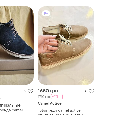
1650 грн
2
5
-4%
1710 грн
e
Camel Active
игинальные
ренда camel
Туфлі кеди camel active