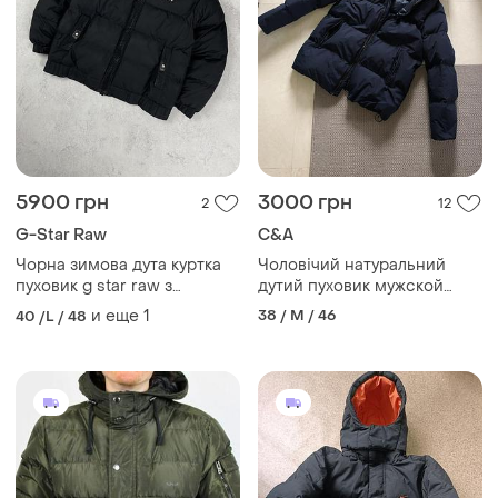
5900 грн
3000 грн
2
12
G-Star Raw
C&A
Чорна зимова дута куртка
Чоловічий натуральний
пуховик g star raw з
дутий пуховик мужской
принтом на спині, лого,
натуральный дутый пуховик
и еще
1
38 / M / 46
40 /L / 48
логотип, пуфер, тепла
курточка куртка