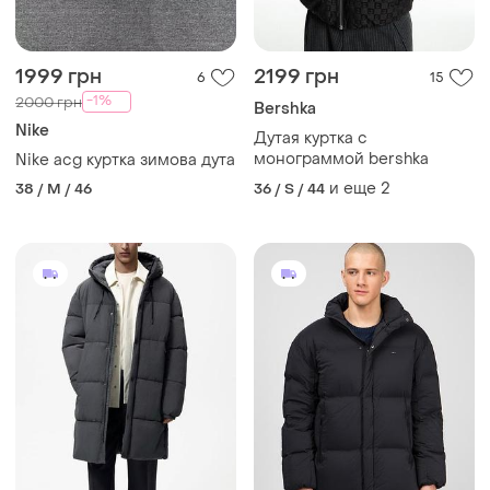
1999 грн
2199 грн
6
15
-1%
2000 грн
Bershka
Nike
Дутая куртка с
монограммой bershka
Nike acg куртка зимова дута
и еще
2
38 / M / 46
36 / S / 44