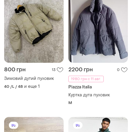
800 грн
2200 грн
13
0
Зимовий дутий пуховик
1980 грн с 11 авг.
и еще
1
40 /L / 48
Piazza Italia
Куртка дута пуховик
M