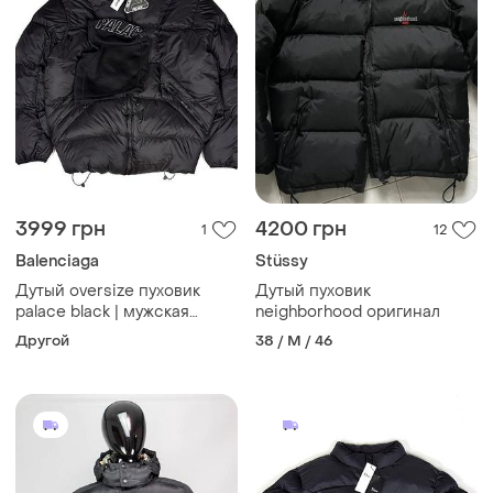
3999 грн
4200 грн
1
12
Balenciaga
Stüssy
Дутый oversize пуховик
Дутый пуховик
palace black | мужская
neighborhood оригинал
зимняя куртка / курточка
Другой
38 / M / 46
palace с балаклавой