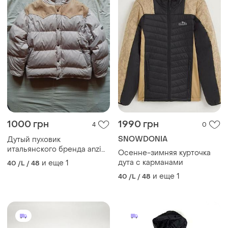
1000 грн
1990 грн
4
0
SNOWDONIA
Дутый пуховик
итальянского бренда anzi
Осенне-зимняя курточка
besson оригинал
дута с карманами
и еще
1
40 /L / 48
и еще
1
40 /L / 48