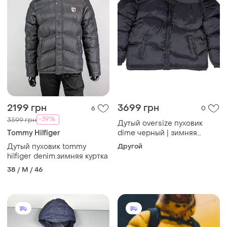
2199 грн
3699 грн
6
0
-39%
3599 грн
Дутый oversize пуховик
Tommy Hilfiger
dime черный | зимняя
куртка пухан унисекс dime x
Дутый пуховик tommy
Другой
corteiz,
hilfiger denim.зимняя куртка
водонепроницаемый
38 / M / 46
ripstop