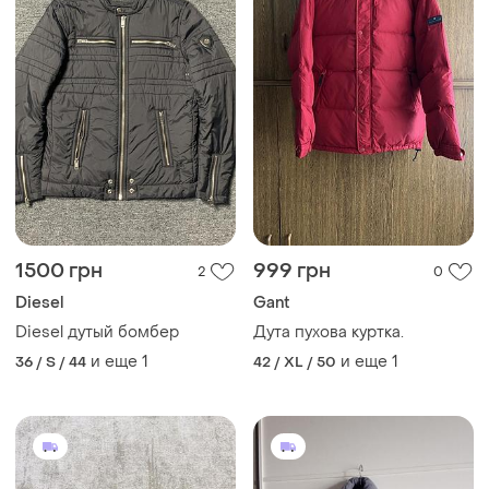
1500 грн
999 грн
2
0
Diesel
Gant
Diesel дутый бомбер
Дута пухова куртка.
и еще
1
и еще
1
36 / S / 44
42 / XL / 50