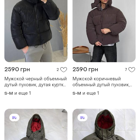
2590 грн
2590 грн
2
7
Мужской черный объемный
Мужской коричневый
дутый пуховик, дутая куртка
объемный дутый пуховик,
курточка черный пуфер
дутая куртка курточка
и еще
1
и еще
1
S-M
S-M
коричневая шоколад