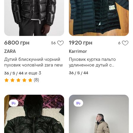
6800 грн
1920 грн
56
6
ZARA
Karrimor
Дутий блискучний чорний
Пуховик куртка пальто
пуховик чоловічий zara new
удлиненное дутый с
капюшоном утепленное
и еще
3
36 / S / 44
36 / S / 44
karrimor
(8)