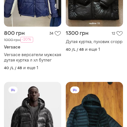
800 грн
1300 грн
34
12
-20%
1000 грн
Дутая куртка, пуховик cropp
Versace
и еще
1
40 /L / 48
Versace версатели мужская
дутая куртка л хл бутлег
и еще
1
40 /L / 48