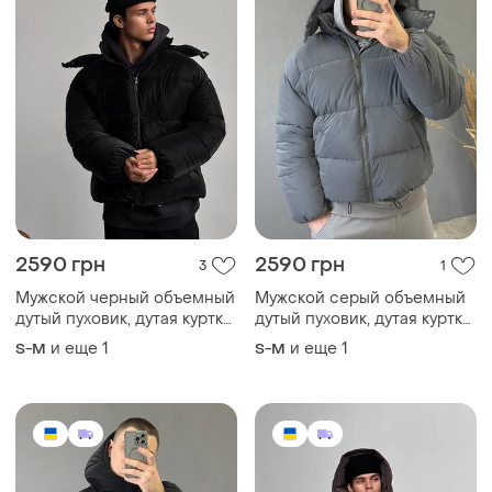
2590 грн
2590 грн
3
1
Мужской черный объемный
Мужской серый объемный
дутый пуховик, дутая куртка
дутый пуховик, дутая куртка
курточка черная
курточка серая пуфер
и еще
1
и еще
1
S-M
S-M