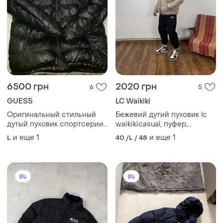
6500 грн
2020 грн
6
5
GUESS
LC Waikiki
Оригинальный стильный
Бежевий дутий пуховик lc
дутый пуховик спортсерии
waikikicasual, пуфер,
премиум бренда guess
кавовий, коричневий,
и еще
1
и еще
1
L
40 /L / 48
размера xxl-xxl
теплий, на підкладці, фліс