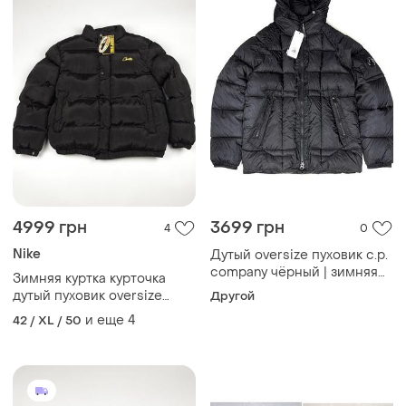
4999 грн
3699 грн
4
0
Nike
Дутый oversize пуховик c.p.
company чёрный | зимняя
Зимняя куртка курточка
куртка пухан унисекс cp
дутый пуховик oversize
Другой
company, тёплая курточка
corteiz
и еще
4
42 / XL / 50
streetwear