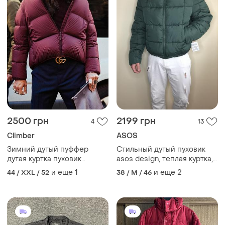
2500 грн
2199 грн
4
13
Climber
ASOS
Зимний дутый пуффер
Стильный дутый пуховик
дутая куртка пуховик
asos design, теплая куртка,
марсала турция climber.
асос, оригинал, пуффер,
и еще
1
и еще
2
44 / XXL / 52
38 / M / 46
укороченный, базовый,
однотонный, зеленый,
изумрудный, мятный