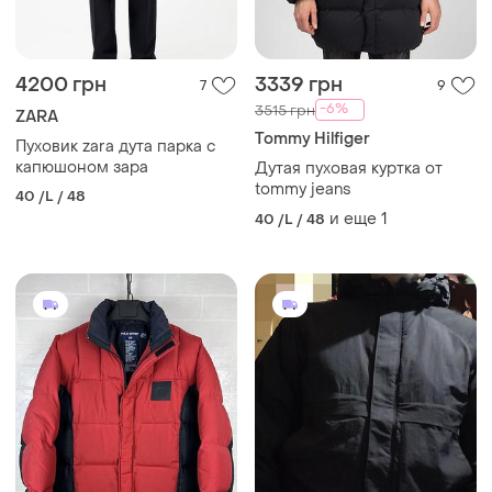
4200 грн
3339 грн
7
9
-6%
3515 грн
ZARA
Tommy Hilfiger
Пуховик zara дута парка с
капюшоном зара
Дутая пуховая куртка от
tommy jeans
40 /L / 48
и еще
1
40 /L / 48