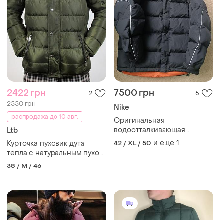
2422 грн
7500 грн
2
5
2550 грн
Nike
распродажа до 10 авг.
Оригинальная
водоотталкивающая
Ltb
утепленная дутая мужская
и еще
1
Курточка пуховик дута
42 / XL / 50
куртка пуховик nike,
тепла с натуральным пухом
размера xxl,
1920b размер s-m
38 / M / 46
светоотражающие полосы
по рукавам, до -20°