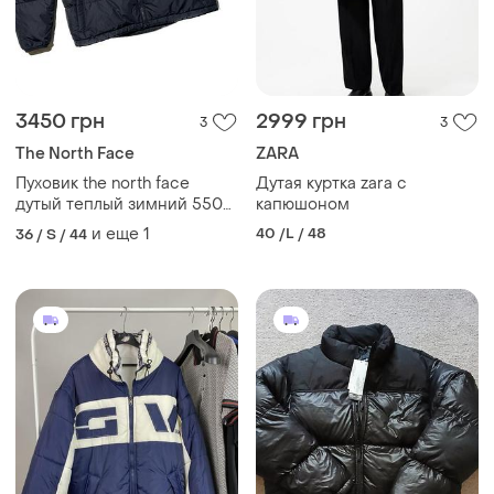
3450 грн
2999 грн
3
3
The North Face
ZARA
Пуховик the north face
Дутая куртка zara с
дутый теплый зимний 550
капюшоном
puffer рs
и еще
1
40 /L / 48
36 / S / 44