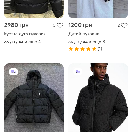
2980 грн
1200 грн
0
2
Куртка дута пуховик
Дутий пуховик
и еще
4
и еще
3
36 / S / 44
36 / S / 44
(1)