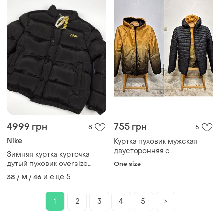
4999 грн
755 грн
8
5
Nike
Куртка пуховик мужская
двусторонняя с
Зимняя куртка курточка
капюшоном дута
дутый пуховик oversize
One size
corteiz
и еще
5
38 / M / 46
1
2
3
4
5
>