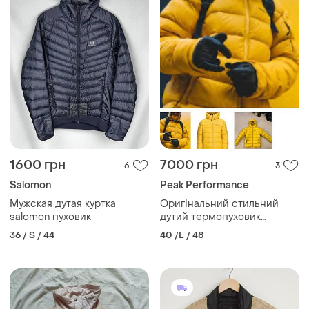
1600 грн
7000 грн
6
3
Salomon
Peak Performance
Мужская дутая куртка
Оригінальний стильний
salomon пуховик
дутий термопуховик
чоловічий peak
36 / S / 44
40 /L / 48
performance frost down на
pertex+нат.пух