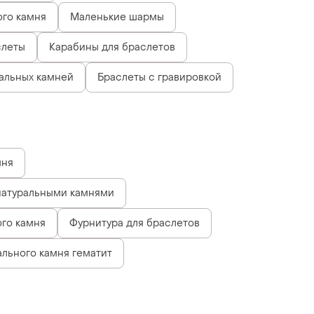
ого камня
Маленькие шармы
слеты
Карабины для браслетов
ральных камней
Браслеты с гравировкой
мня
натуральными камнями
ого камня
Фурнитура для браслетов
ального камня гематит