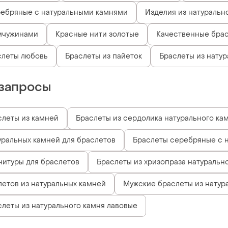
ребряные с натуральными камнями
Изделия из натуральн
мчужинами
Красные нити золотые
Качественные бра
слеты любовь
Браслеты из пайеток
Браслеты из нату
запросы
леты из камней
Браслеты из сердолика натурального ка
уральных камней для браслетов
Браслеты серебряные с 
итуры для браслетов
Браслеты из хризопраза натуральн
етов из натуральных камней
Мужские браслеты из натур
леты из натурального камня лавовые