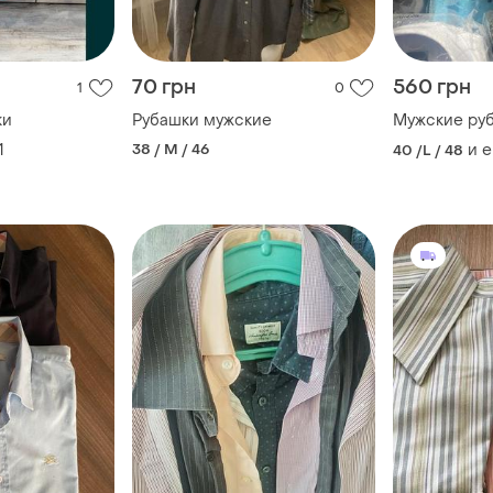
70 грн
560 грн
1
0
ки
Рубашки мужские
Мужские ру
1
38 / M / 46
и 
40 /L / 48