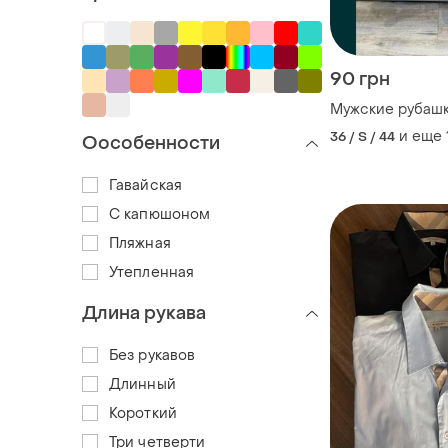
90 грн
Мужские рубаш
и еще
36 / S / 44
Оособенности
Гавайская
С капюшоном
Пляжная
Утепленная
Длина рукава
Без рукавов
Длинный
Короткий
Три четверти