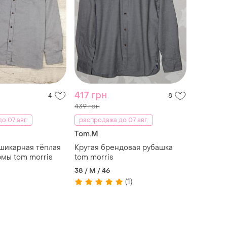
417 грн
4
8
439 грн
о 07 авг.
распродажа до 07 авг.
Tom.M
шикарная тёплая
Крутая брендовая рубашка
мы tom morris
tom morris
38 / M / 46
(1)