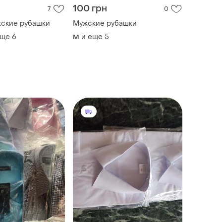
100 грн
7
0
жские рубашки
Мужские рубашки
еще
6
и еще
5
M