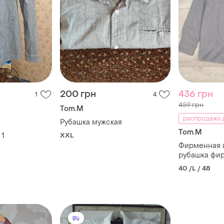
200 грн
436 грн
1
4
459 грн
Tom.M
распродажа д
Рубашка мужская
Tom.M
1
XXL
Фирменная 
рубашка фир
40 /L / 48