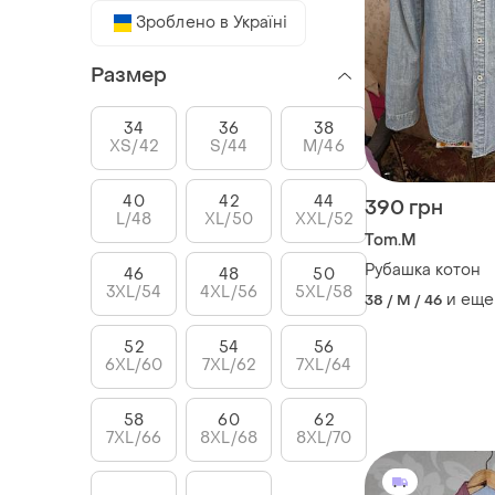
Зроблено в Україні
Размер
34
36
38
XS/42
S/44
M/46
40
42
44
390 грн
L/48
XL/50
XXL/52
Tom.M
Рубашка котон
46
48
50
3XL/54
4XL/56
5XL/58
и еще
38 / M / 46
52
54
56
6XL/60
7XL/62
7XL/64
58
60
62
7XL/66
8XL/68
8XL/70