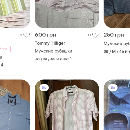
600 грн
250 грн
1
0
Tommy Hilfiger
Мужские ру
 авг.
Мужские рубашки
и
38 / M / 46
а
и еще
1
38 / M / 46
4