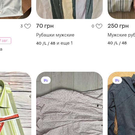
70 грн
250 грн
3
0
Рубашки мужские
Мужские ру
 авг.
и еще
1
40 /L / 48
40 /L / 48
а