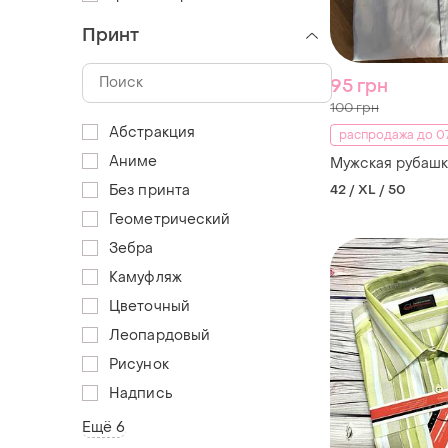
Принт
95 грн
100 грн
Абстракция
распродажа до 07
Аниме
Мужская рубашк
Без принта
42 / XL / 50
Геометрический
Зебра
Камуфляж
Цветочный
Леопардовый
Рисунок
Надпись
Ещё 6