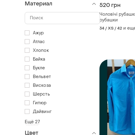
Материал
520 грн
Чоловічі рубаш
рубашки
и ещ
34 / XS / 42
Ажур
Атлас
Хлопок
Байка
Букле
Вельвет
Вискоза
Шерсть
Гипюр
Дайвинг
Ещё 27
Цвет