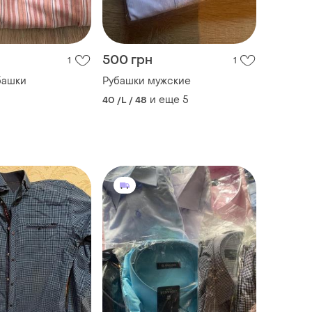
500 грн
1
1
башки
Рубашки мужские
и еще
5
40 /L / 48