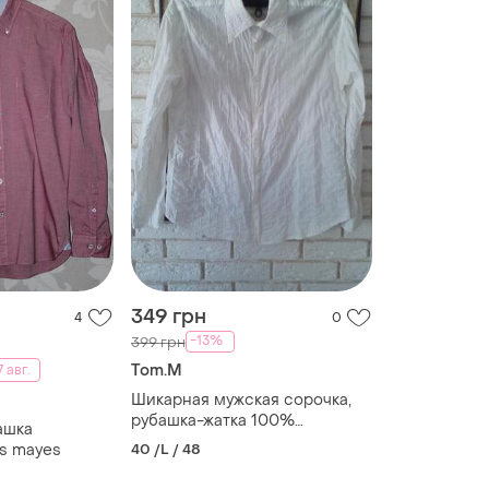
349 грн
4
0
-13%
399 грн
Tom.M
 авг.
Шикарная мужская сорочка,
рубашка-жатка 100%
ашка
котон(хлопок)
s mayes
40 /L / 48