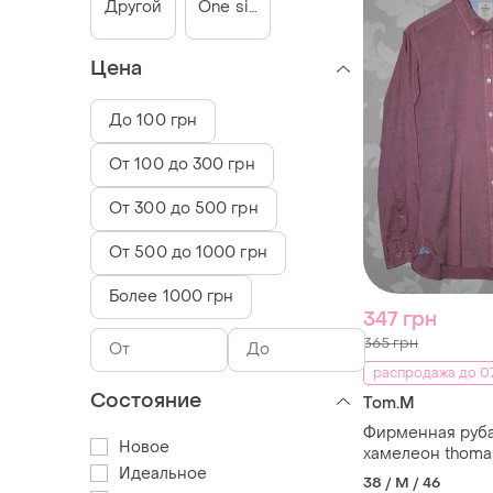
Другой
One size
Цена
До 100 грн
От 100 до 300 грн
От 300 до 500 грн
От 500 до 1000 грн
Более 1000 грн
347 грн
365 грн
распродажа до 07
Состояние
Tom.M
Фирменная руб
Новое
хамелеон thoma
Идеальное
38 / M / 46