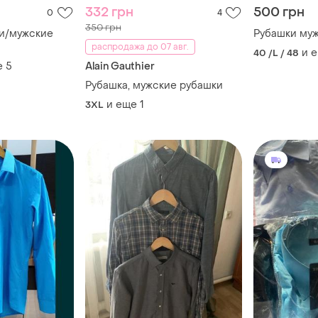
332 грн
500 грн
0
4
350 грн
ки/мужские
Рубашки му
распродажа до 07 авг.
и 
40 /L / 48
е
5
Alain Gauthier
Рубашка, мужские рубашки
и еще
1
3XL