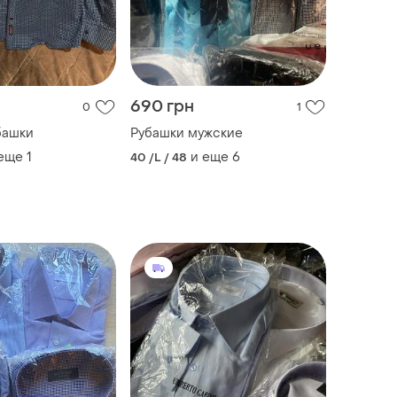
690 грн
0
1
башки
Рубашки мужские
 еще
1
и еще
6
40 /L / 48