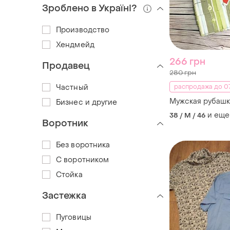
Зроблено в Україні?
Производство
Хендмейд
266 грн
Продавец
280 грн
Частный
распродажа до 07
Мужская рубашк
Бизнес и другие
и еще
38 / M / 46
Воротник
Без воротника
С воротником
Стойка
Застежка
Пуговицы