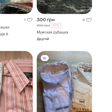
300 грн
1
0
-25%
400 грн
башки
Мужская рубашка
еще
6
Другой