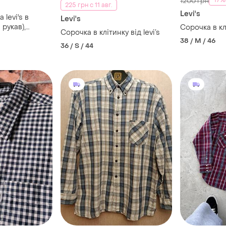
-17%
1200 грн
225 грн с 11 авг.
Levi's
levi's в
Levi's
 рукав),
Сорочка в клі
Сорочка в клітинку від levi’s
38 / M / 46
36 / S / 44