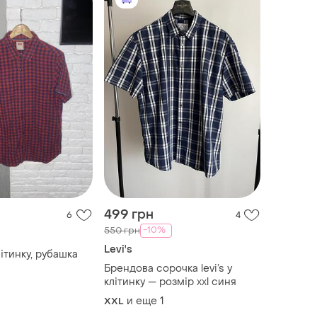
499 грн
6
4
-10%
550 грн
Levi's
ітинку, рубашка
Брендова сорочка levi’s у
клітинку — розмір xxl синя
и еще
1
XXL