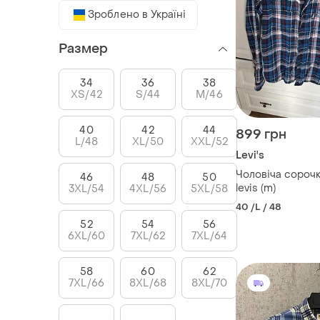
Зроблено в Україні
Размер
34
36
38
XS/42
S/44
M/46
40
42
44
899 грн
L/48
XL/50
XXL/52
Levi's
Чоловіча сорочк
46
48
50
levis (m)
3XL/54
4XL/56
5XL/58
40 /L / 48
52
54
56
6XL/60
7XL/62
7XL/64
58
60
62
7XL/66
8XL/68
8XL/70