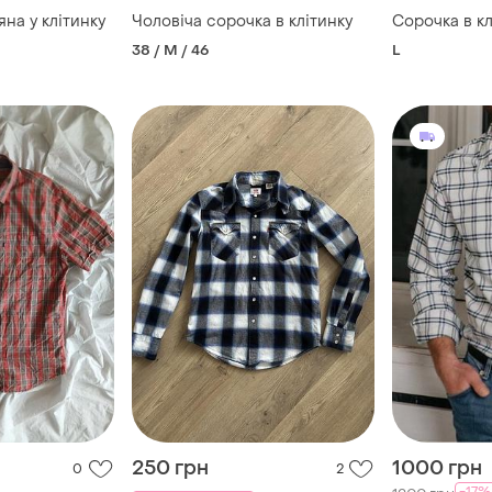
на у клітинку
Чоловіча сорочка в клітинку
Сорочка в кл
38 / M / 46
L
250 грн
1000 грн
0
2