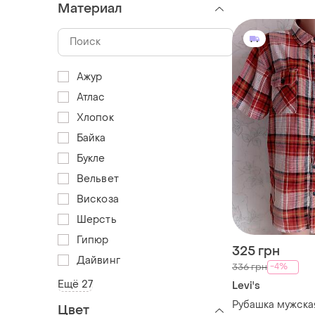
Материал
Ажур
Атлас
Хлопок
Байка
Букле
Вельвет
Вискоза
Шерсть
Гипюр
325 грн
Дайвинг
-4%
336 грн
Ещё 27
Levi's
Рубашка мужска
Цвет