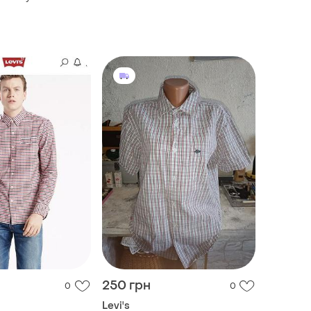
250 грн
0
0
Levi's