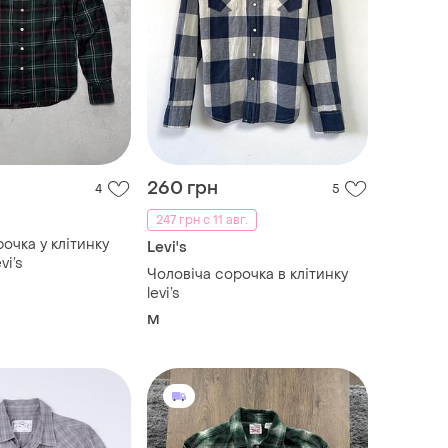
260 грн
4
5
247 грн с 11 авг.
очка у клітинку
Levi's
vi’s
Чоловіча сорочка в клітинку
levi’s
M