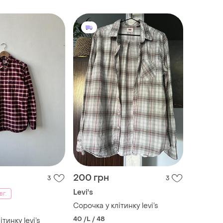
200 грн
3
3
Levi's
вг.
Сорочка у клітинку levi’s
40 /L / 48
тинку levi’s