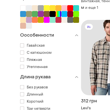
винтажная, тенн
levi's
и еще
1
M
Оособенности
Гавайская
С капюшоном
Пляжная
Утепленная
Длина рукава
Без рукавов
Длинный
312 грн
Короткий
Levi's
Три четверти