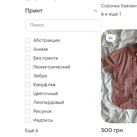
Сорочка бавовня
Принт
и еще
1
S
Абстракция
Аниме
Без принта
Геометрический
Зебра
Камуфляж
Цветочный
Леопардовый
Рисунок
Надпись
500 грн
Ещё 6