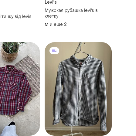
Levi's
Мужская рубашка levi's в
клетку
тинку від levis
и еще
2
M