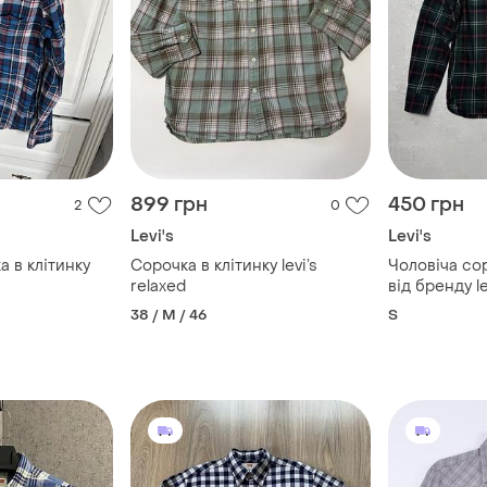
899 грн
450 грн
2
0
Levi's
Levi's
а в клітинку
Сорочка в клітинку levi’s
Чоловіча сор
relaxed
від бренду le
38 / M / 46
S