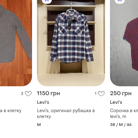
1150 грн
250 грн
3
1
Levi's
Levi's
 в клетку
Levi’s, оригинал рубашка в
Сорочка в кл
клетку
levi’s, m
M
38 / M / 46