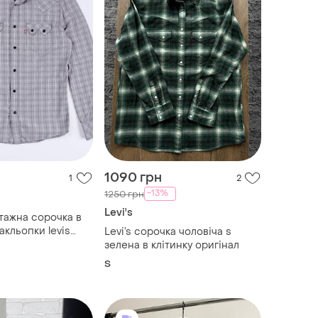
1090 грн
1
2
-13%
1250 грн
Levi's
нтажна сорочка в
закльопки levis
Levi’s сорочка чоловіча s
зелена в клітинку оригінал
S