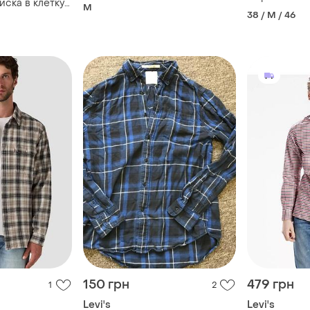
оригінал | ідеальний стан
иска в клетку
M
38 / M / 46
150 грн
479 грн
1
2
Levi's
Levi's