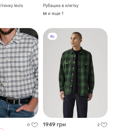
ітинку levis
Рубашка в клетку
и еще
1
M
1949 грн
0
2