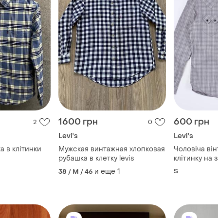
1600 грн
600 грн
2
0
Levi's
Levi's
а в клітинки
Мужская винтажная хлопковая
Чоловіча ві
рубашка в клетку levis
клітинку на 
vintage
и еще
1
S
38 / M / 46