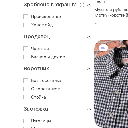
Levi's
Зроблено в Україні?
Мужская рубашка 
клетку (короткий
Производство
оригинал
L
Хендмейд
Продавец
Частный
Бизнес и другие
Воротник
Без воротника
С воротником
Стойка
Застежка
Пуговицы