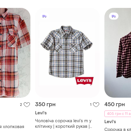
350 грн
450 грн
2
1
Levi's
405 грн с 11 а
Чоловіча сорочка levi’s m у
Levi's
клітинку | короткий рукав |
я хлопковая
Сорочка в клі