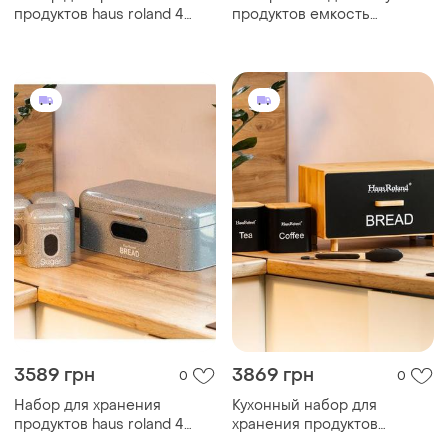
продуктов haus roland 4
продуктов емкость
штуки из нержавеющей
стеклянная три штуки
стали
"париж" емкости для
хранения forkopt
3589 грн
3869 грн
0
0
Набор для хранения
Кухонный набор для
продуктов haus roland 4
хранения продуктов
штуки из нержавеющей
черный hp33534b