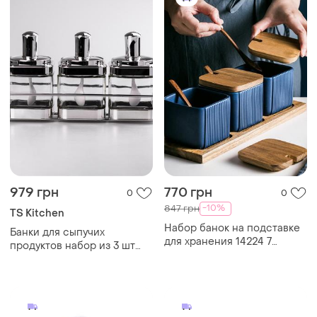
979 грн
770 грн
0
0
-10%
847 грн
TS Kitchen
Набор банок на подставке
Банки для сыпучих
для хранения 14224 7
продуктов набор из 3 шт
предметов синий
стеклянные емкости для
хранения с ложкой на
металической подставке