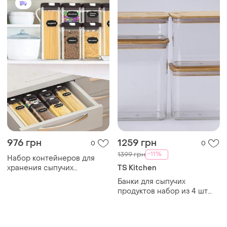
976 грн
1259 грн
0
0
-11%
1399 грн
Набор контейнеров для
хранения сыпучих
TS Kitchen
продуктов, для круп food
Банки для сыпучих
storage container 7шт
продуктов набор из 4 шт
стеклянные емкости для
хранения с крышкой