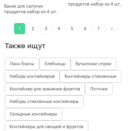
продуктов набор из 4 шт
Банки для сыпучих
стеклянные емкости для
продуктов набор из 4 шт
хранения с ложкой на
стеклянные емкости для
металической подст vt_33
хранения с ложкой на
металической подставке
1
2
3
4
5
6
7
>
Также ищут
Ланч боксы
Хлебницы
Бутылочки спреи
Наборы контейнеров
Контейнеры стеклянные
Контейнер для хранения фруктов
Лоточки
Наборы стеклянные контейнеры
Складные контейнеры
Контейнеры для овощей и фруктов