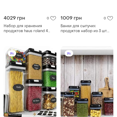
4029 грн
1009 грн
0
0
Набор для хранения
Банки для сыпучих
продуктов haus roland 4
продуктов набор из 3 шт.
штуки из бамбука
стеклянные емкости для
хранения с ложкой на
металлической