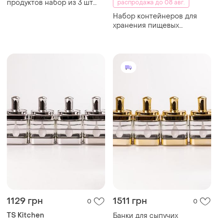
продуктов набор из 3 шт
распродажа до 08 авг.
стеклянные емкости для
Набор контейнеров для
хранения с ложкой на
хранения пищевых
металической подставке
продуктов, 7 предметов
1129 грн
1511 грн
0
0
TS Kitchen
Банки для сыпучих