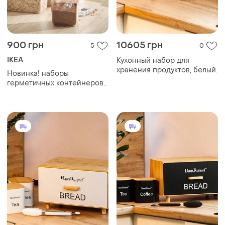
900 грн
10605 грн
5
0
IKEA
Кухонный набор для
хранения продуктов, белый.
Новинка! наборы
герметичных контейнеров
для хранения korallvippa
ікеа . икеа . в наличии .