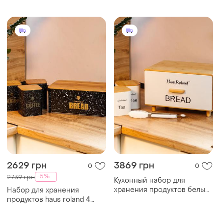
стали
2629 грн
3869 грн
0
0
-5%
2739 грн
Кухонный набор для
хранения продуктов белый
Набор для хранения
hp33534
продуктов haus roland 4
штуки из нержавеющей
стали, черный