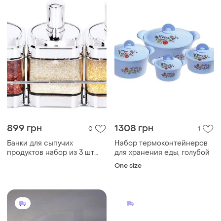
899 грн
1308 грн
0
1
Банки для сыпучих
Набор термоконтейнеров
продуктов набор из 3 шт
для хранения еды, голубой
стеклянные емкости для
One size
хранения с ложкой на
металической подставке