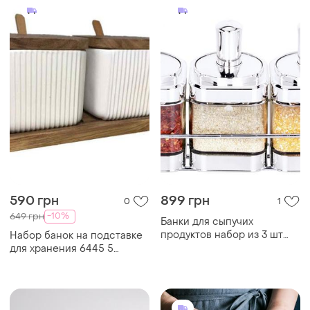
590 грн
899 грн
0
1
-10%
649 грн
Банки для сыпучих
продуктов набор из 3 шт
Набор банок на подставке
стеклянные емкости для
для хранения 6445 5
хранения с ложкой на
предметов белый
металической подставке