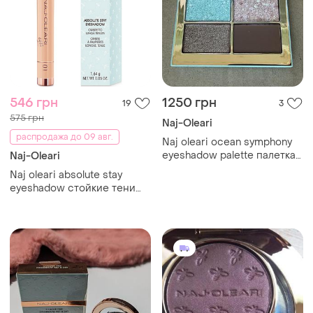
546 грн
1250 грн
19
3
575 грн
Naj-Oleari
распродажа до 09 авг.
Naj oleari ocean symphony
eyeshadow palette палетка
Naj-Oleari
тіней 12gr
Naj oleari absolute stay
eyeshadow стойкие тени
для век