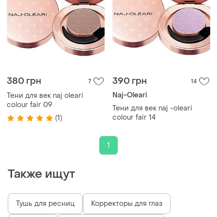
380 грн
390 грн
7
14
Naj-Oleari
Тени для век naj oleari
colour fair 09
Тени для век naj -oleari
colour fair 14
(1)
1
Также ищут
Тушь для ресниц
Корректоры для глаз