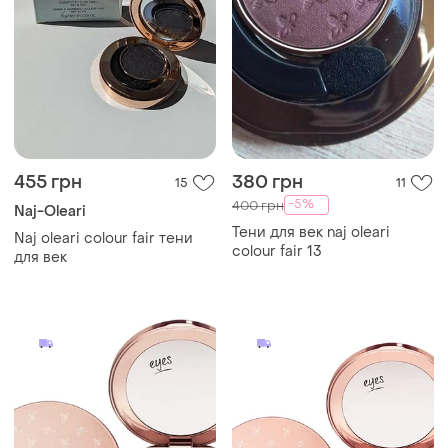
455 грн
380 грн
15
11
-5%
400 грн
Naj-Oleari
Тени для век naj oleari
Naj oleari colour fair тени
colour fair 13
для век