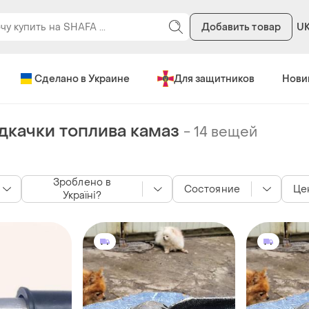
Добавить товар
U
Сделано в Украине
Для защитников
Нови
дкачки топлива камаз
-
14 вещей
Зроблено в
Состояние
Це
Україні?