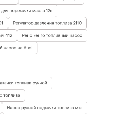
 для перекачки масла 12в
01
Регулятор давления топлива 2110
ич 412
Рено кенго топливный насос
й насос на Audi
дкачки топлива ручной
о топлива
Насос ручной подкачки топлива мтз