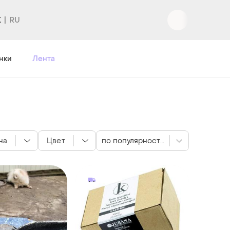
K
Вход
|
Регистрация
нки
Лента
на
Цвет
по популярности