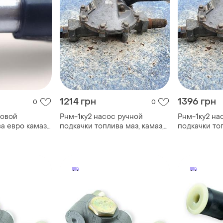
1214 грн
1396 грн
0
0
ковой
Рнм-1ку2 насос ручной
Рнм-1ку2 на
а евро камаз
подкачки топлива маз, камаз,
подкачки топ
танковый 740-1100000 идеал
танковый 74
ссср
ссср