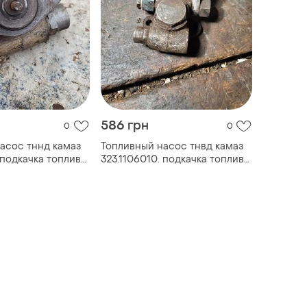
586 грн
0
0
асос тннд камаз
Топливный насос тнвд камаз
 подкачка топлива
323.1106010. подкачка топлива
ссср