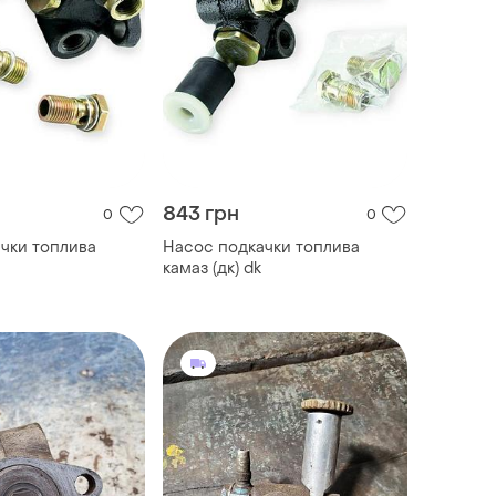
843 грн
0
0
чки топлива
Насос подкачки топлива
камаз (дк) dk