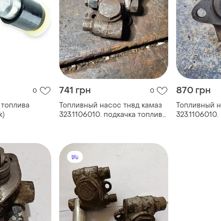
741 грн
870 грн
0
0
 топлива
Топливный насос тнвд камаз
Топливный н
k)
323.1106010. подкачка топлива
323.1106010.
ссср
ссср