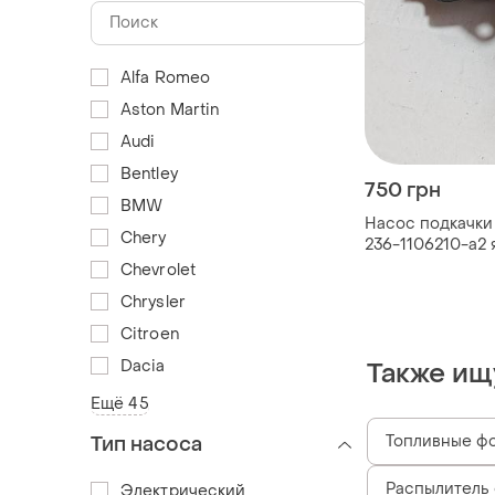
Alfa Romeo
Aston Martin
Audi
Bentley
750 грн
BMW
Насос подкачки
Chery
236-1106210-а2 
краз
Chevrolet
Chrysler
Citroen
Dacia
Также ищ
Ещё 45
Топливные фо
Тип насоса
Распылитель
Электрический