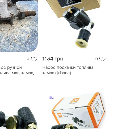
1134 грн
0
0
сос ручной
Насос подкачки топлива
лива маз, камаз,
камаз (jubana)
0-1100000 идеал