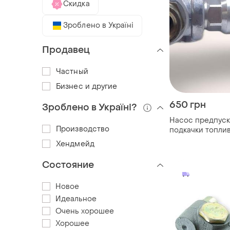
Скидка
Зроблено в Україні
Продавец
Частный
Бизнес и другие
650 грн
Зроблено в Україні?
Насос предпус
Производство
подкачки топлив
37.1141010
Хендмейд
Состояние
Новое
Идеальное
Очень хорошее
Хорошее