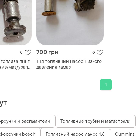
700 грн
0
0
 топлива пннт
Тнд топливный насос низкого
ямз/маз/урал/
давления камаз
1
ут
рсунки и распылители
Топливные трубки и магистрали
 форсунки bosch
Топливный насос ланос 1.5
Cummins I