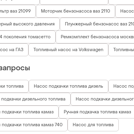
ьтр ваз 21099
Моторчик бензонасоса ваз 2110
Насос
ерный высокого давления
Плунжерный бензонасос ваз 21
 4 поколения томасетто
Ремкомплект бензонасоса москв
сос на ГАЗ
Топливный насос на Volkswagen
Топливны
запросы
ки топлива
Насос подкачки топлива дизель
Насос по
 подкачки дизельного топлива
Насос подкачки дизельног
 подкачки топлива камаз
Ручная подкачка топлива камаз
 подкачки топлива камаз 740
Насос для топлива