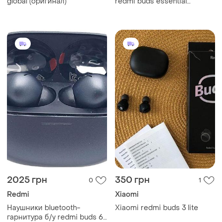
global (оригинал)
redmi buds essential
m2222e1
2025 грн
350 грн
0
1
Redmi
Xiaomi
Наушники bluetooth-
Xiaomi redmi buds 3 lite
гарнитура б/у redmi buds 6