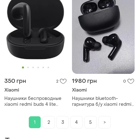
350 грн
1980 грн
2
0
Xiaomi
Xiaomi
Наушники беспроводные
Наушники bluetooth-
xiaomi redmi buds 4 lite
гарнитура б/у xiaomi redmi
black
buds 5 pro
1
2
3
4
5
>