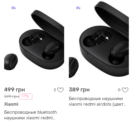
499 грн
389 грн
2
0
-17%
599 грн
Беспроводные наушники
Xiaomi
xiaomi redmi airdots (цвет
чёрный)
Беспроводные bluetooth
наушники xiaomi redmi
airdots black