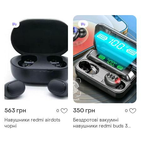
pro
563 грн
350 грн
0
0
Навушники redmi airdots
Бездротові вакуумні
чорні
навушники redmi buds 3.
нові.