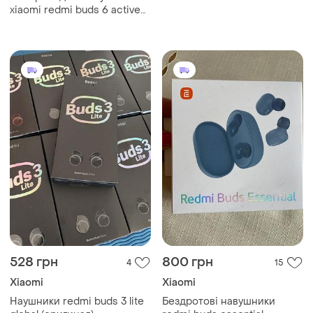
xiaomi redmi buds 6 active
black
528 грн
800 грн
4
15
Xiaomi
Xiaomi
Наушники redmi buds 3 lite
Бездротові навушники