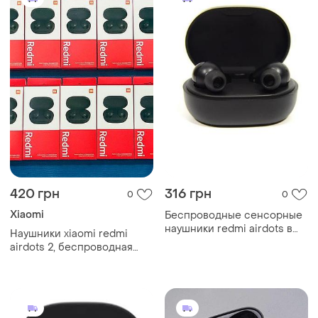
420 грн
316 грн
0
0
Xiaomi
Беспроводные сенсорные
наушники redmi airdots в
Наушники xiaomi redmi
зарядном кейсе
airdots 2, беспроводная
блютуз гарнитура