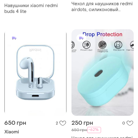
Чехол для наушников redmi
Навушники xiaomi redmi
airdots, силиконовый
buds 4 lite
ударопрочный чехол-
накладка для
беспроводных наушников
650 грн
250 грн
2
0
-62%
650 грн
Xiaomi