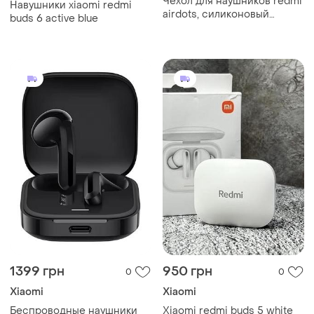
Чехол для наушников redmi
Навушники xiaomi redmi
airdots, силиконовый
buds 6 active blue
ударопрочный чехол-
накладка для
беспроводных наушников
1399 грн
950 грн
0
0
Xiaomi
Xiaomi
Беспроводные наушники
Xiaomi redmi buds 5 white