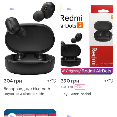
304 грн
390 грн
0
0
-3%
400 грн
Беспроводные bluetooth-
наушники xiaomi redmi
Наушники redmi
airdots s2 чёрные