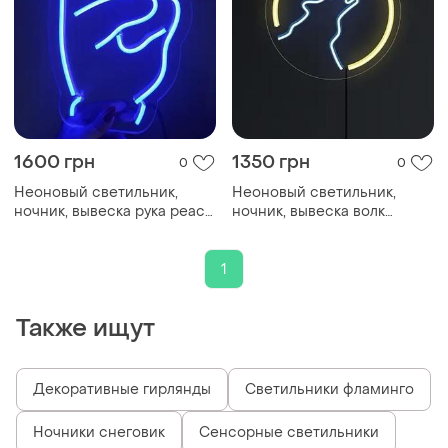
1600 грн
1350 грн
0
0
Неоновый светильник,
Неоновый светильник,
ночник, вывеска рука peace
ночник, вывеска волк
месяц 280х280 🐺🌙
160х300 ✌️
1
Также ищут
Декоративные гирлянды
Светильники фламинго
Ночники снеговик
Сенсорные светильники