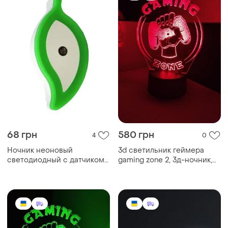
68 грн
580 грн
4
0
Ночник неоновый
3d светильник геймера
светодиодный с датчиком
gaming zone 2, 3д-ночник,
света лист зеленый.
несколько подсветок (на
батарейке), подарок
геймеру