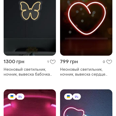
1300 грн
799 грн
1
0
Неоновый светильник,
Неоновый светильник,
ночник, вывеска бабочка
ночник, вывеска сердце
small 270х240 🦋
mini 164х144 💝