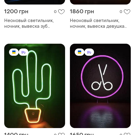
1200 грн
1860 грн
0
0
Неоновый светильник,
Неоновый светильник,
ночник, вывеска зуб
ночник, вывеска девушка
190х270🦷
280х400 🙍‍♀️