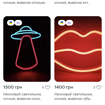
ночник, вывеска огонька
ночник, вывеска кот
140х190 🔥
213х285 😻
1500 грн
1400 грн
0
2
Неоновый светильник,
Неоновый светильник,
ночник, вывеска ноло
ночник, вывеска губы
370х195 🫦
210х310 🛸