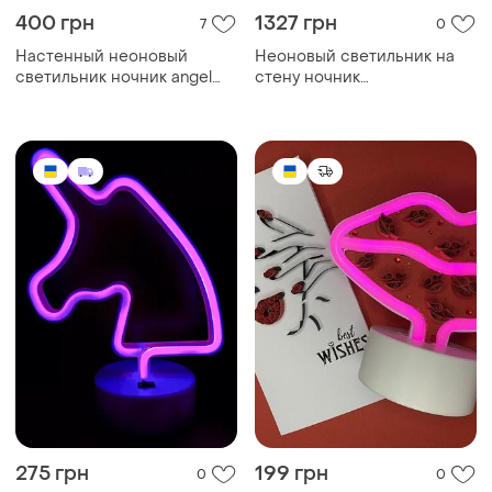
400 грн
1327 грн
7
0
Настенный неоновый
Неоновый светильник на
светильник ночник angel
стену ночник
love розовый и губы
декоративный neon
неоновая лампа на стену
радуга
275 грн
199 грн
0
0