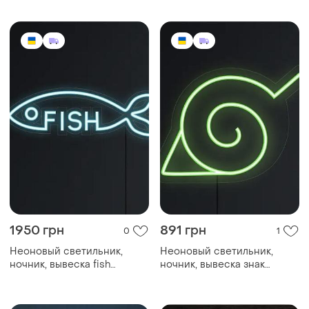
1950 грн
891 грн
0
1
Неоновый светильник,
Неоновый светильник,
ночник, вывеска fish
ночник, вывеска знак
наруто 190х140 🍥
470х160🐟