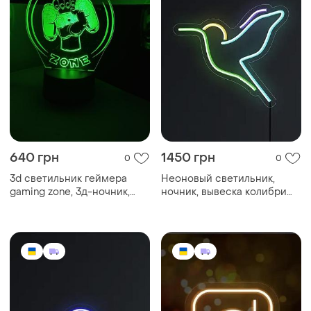
640 грн
1450 грн
0
0
3d светильник геймера
Неоновый светильник,
gaming zone, 3д-ночник,
ночник, вывеска колибри
несколько подсветок
270х240 🕊️
(батарейка + 220 в),
подарок для геймера