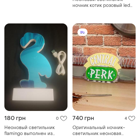
ночник котик розовый led
лампа на батарейках и usb
180 грн
740 грн
0
4
Неоновый светильник
Оригинальный ночник-
flamingo выполнен из
светильник неоновая
гибкого пластика и
вывеска central perk из