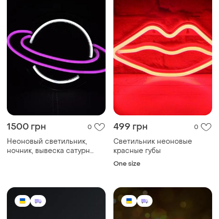
1500 грн
499 грн
0
0
Неоновый светильник,
Светильник неоновые
ночник, вывеска сатурн
красные губы
300х200🪐
One size