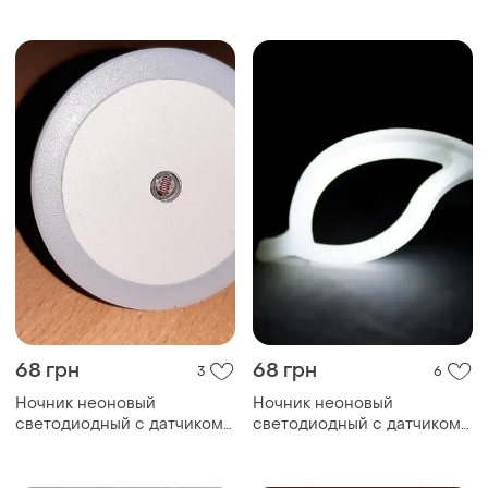
крепится на белой
культового сериала (friends)
подставке.
друзья
68 грн
68 грн
3
6
Ночник неоновый
Ночник неоновый
светодиодный с датчиком
светодиодный с датчиком
света, круглый белый
света лист белый