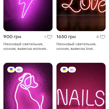
900 грн
1650 грн
1
0
Неоновый светильник,
Неоновый светильник,
ночник, вывеска молния
ночник, вывеска love
220х310🥰
150х300 ⚡️