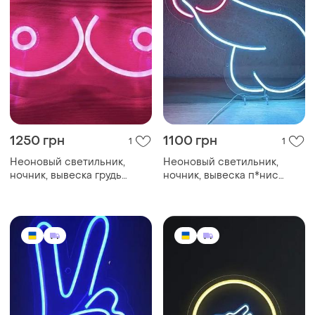
1250 грн
1100 грн
1
1
Неоновый светильник,
Неоновый светильник,
ночник, вывеска грудь
ночник, вывеска п*нис
300х190 💃
280х170 💪🏻