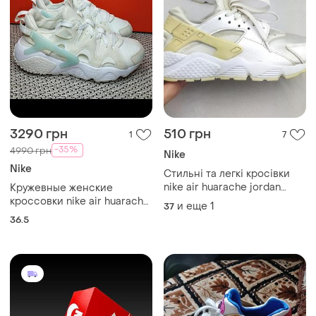
3290 грн
510 грн
1
7
-35%
4990 грн
Nike
Nike
Стильні та легкі кросівки
nike air huarache jordan
Кружевные женские
force sb dunk free roshe run
кроссовки nike air huarache
и еще
1
37
оригінал найк хуараче
craft dq8031-104
36.5