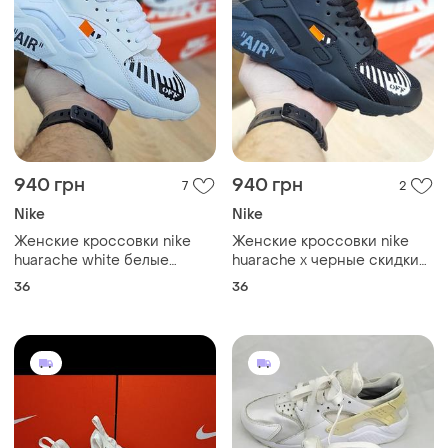
940 грн
940 грн
7
2
Nike
Nike
Женские кроссовки nike
Женские кроссовки nike
huarache white белые
huarache x черные скидки
скидки sale &lt;unk&gt; smb
sale &lt;unk&gt; smb
36
36