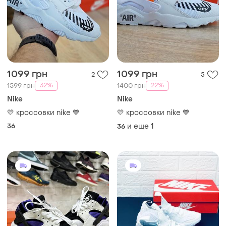
1099 грн
1099 грн
2
5
-32%
-22%
1599 грн
1400 грн
Nike
Nike
💛 кроссовки nike 💙
💛 кроссовки nike 💙
36
и еще
1
36