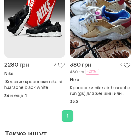
2280 грн
380 грн
6
2
-21%
480 грн
Nike
Nike
Женские кроссовки nike air
huarache black white
Кроссовки nike air huarache
run (gs) для женщин или
и еще
4
36
детей, размер 35,5 (23,5
35.5
см).
1
Также ищут