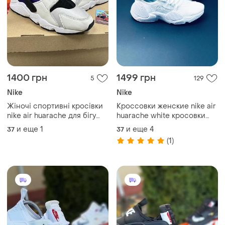
1400 грн
1499 грн
5
129
Nike
Nike
Жіночі спортивні кросівки
Кроссовки женские nike air
nike air huarache для бігу
huarache white кросовки
тренувань залу бігові сітка
кросівки жіночі най
и еще
1
и еще
4
37
37
білі оригінал легкі мʼякі
(1)
повсякденні літні бу 37,5-38
р