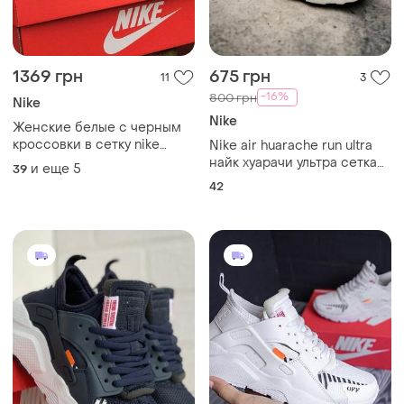
1369 грн
675 грн
11
3
-16%
800 грн
Nike
Nike
Женские белые с черным
кроссовки в сетку nike
Nike air huarache run ultra
найк хуарачи ультра сетка
huarache 🆕 найк хуарачи
и еще
5
39
летние легкие
42