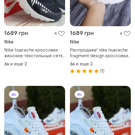
1689 грн
1689 грн
4
6
Nike
Nike
Nike huarache кроссовки
Распродажа! nike huarache
женские текстильные сетка
fragment design кроссовки
легкие, отличное качество
женские белые
и еще
2
и еще
2
36
36
весенние летние
текстильные сетка легкие
(1)
демисезонные низкие найк
отменное качество
с белым
весенние летние
демисезонные найк