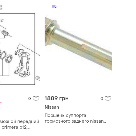
1889 грн
0
0
Nissan
Поршень суппорта
тормозного заднего nissan
рмозной передний
primera p11, 441232f500
 primera p12,