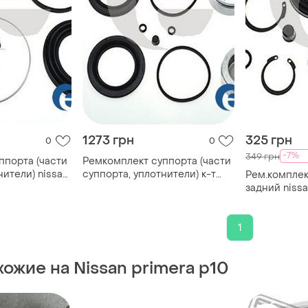
1273 грн
325 грн
0
0
-7%
349 грн
ппорта (части
Ремкомплект суппорта (части
нители) nissan
суппорта, уплотнители) к-т
Рем.комплек
0 1990.06-
nissan primera (p10) 1.6
задний nissa
159
1990.06-1996.06 ert 401736
primera
1
ожие на Nissan primera p10