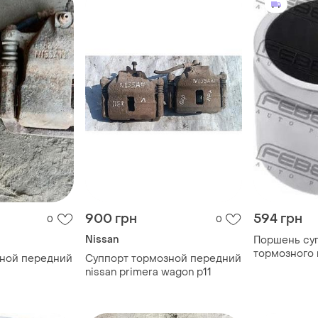
900 грн
594 грн
0
0
Nissan
Поршень су
тормозного 
зной передний
Суппорт тормозной передний
primera p11 
nissan primera wagon p11
(nissan prime
0276-j31f