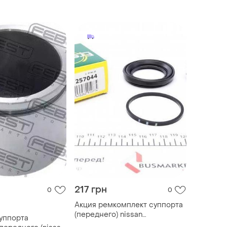
0
44011bm400
217 грн
0
0
Акция ремкомплект суппорта
(переднего) nissan
уппорта
almera/primera 00- (d=57mm)