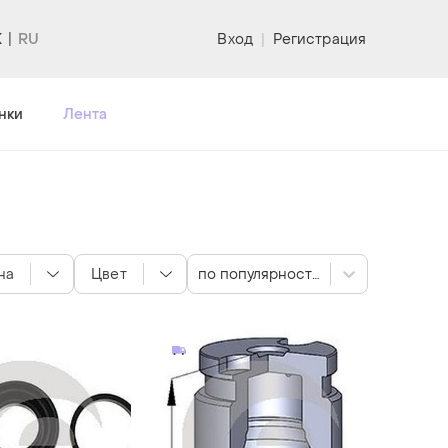
K
Вход
|
Регистрация
нки
Лента
на
Цвет
по популярности