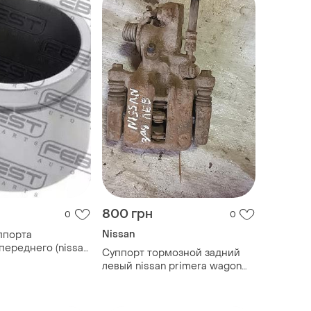
800 грн
0
0
Nissan
ппорта
переднего (nissan
Суппорт тормозной задний
1996-2001) febest
левый nissan primera wagon
ra p11 1996-2001),
p11