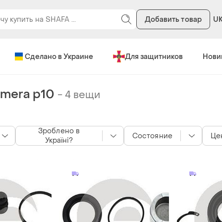
Добавить товар
U
Сделано в Украине
Для защитников
Нови
imera p10
-
4 вещи
Зроблено в
Состояние
Це
Україні?