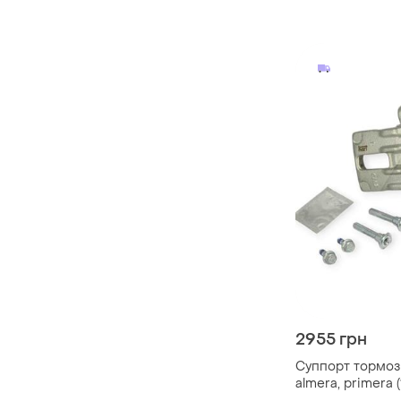
micra, sunny, pri
80- autofren sei
2955 грн
Суппорт тормоз
almera, primera 
левый l (комплек