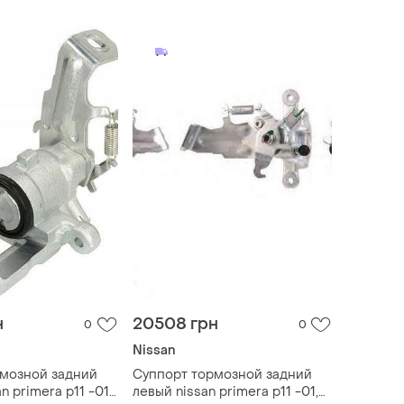
н
20508 грн
0
0
Nissan
рмозной задний
Суппорт тормозной задний
n primera p11 -01,
левый nissan primera p11 -01,