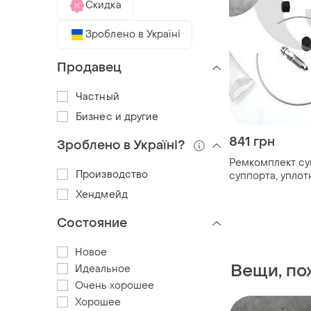
Скидка
Зроблено в Україні
Продавец
Частный
Бизнес и другие
841 грн
Зроблено в Україні?
Ремкомплект су
Производство
суппорта, уплот
primera (p10) 2.
Хендмейд
1996.06 ert 402
Состояние
Новое
Вещи, пох
Идеальное
Очень хорошее
Хорошее