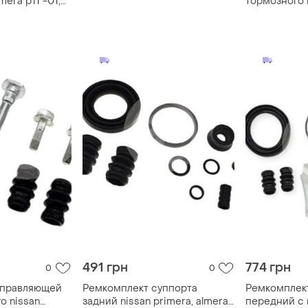
mera p11 -01,
тормозного 
autofren
primera p11 
p12f
491 грн
774 грн
0
0
аправляющей
Ремкомплект суппорта
Ремкомплек
о nissan
задний nissan primera, almera
передний с 