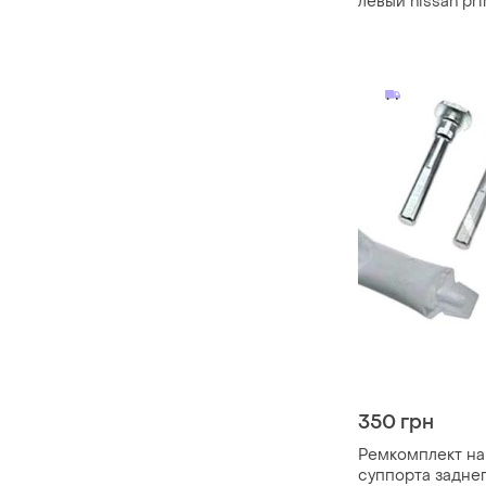
левый nissan pri
440112f500
350 грн
Ремкомплект н
суппорта заднег