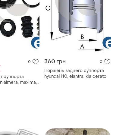
360 грн
0
0
Поршень заднего суппорта
hyundai i10, elantra, kia cerato
т суппорта
n almera, maxima,