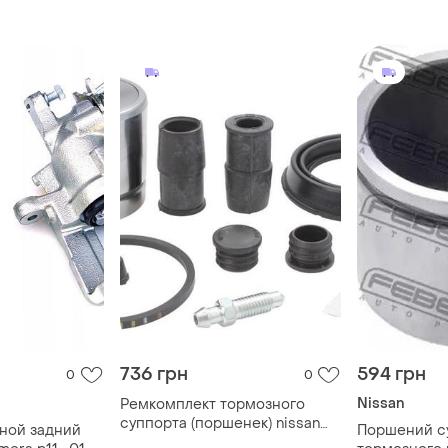
44001bm40
736 грн
594 грн
0
0
Nissan
Ремкомплект тормозного
суппорта (поршенек) nissan
ной задний
Поршений с
primera (2.0) 1996-2002