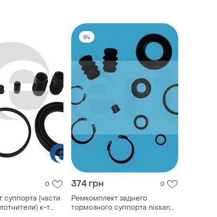
era 90- (d, 57mm)
almera, primera 90- (d, 57mm)
nsa
autofren seinsa
374 грн
0
0
 суппорта (части
Ремкомплект заднего
лотнители) к-т
тормозного суппорта nissan
a (p12) 1.8
almera maxima maxima /