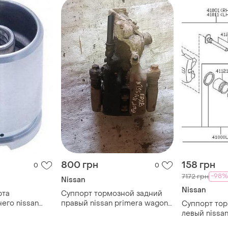
800 грн
158 грн
0
0
-98%
7172 грн
Nissan
Nissan
рта
Суппорт тормозной задний
его nissan
правый nissan primera wagon
Суппорт то
12361e00
p11
левый nissan
410114u100