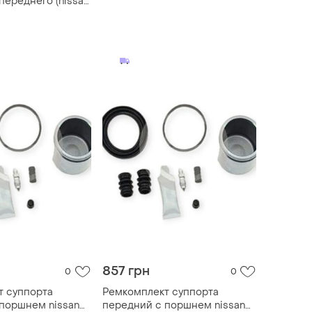
переднего (nissan
(lucas) 257044
1996-2001), 0276-
857 грн
0
0
т суппорта
Ремкомплект суппорта
поршнем nissan
передний с поршнем nissan