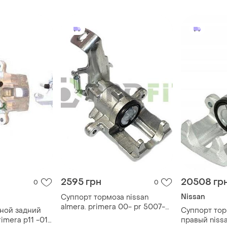
2595 грн
20508 гр
0
0
Nissan
Суппорт тормоза nissan
almera. primera 00- pr 5007-
ной задний
Суппорт то
3048
imera p11 -01,
правый nissa