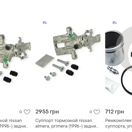
mera, almera
96- (d, 38mm) (lucas) autofren
almera, prim
nsa
seinsa
autofren sei
2955 грн
712 грн
0
0
ной nissan
Суппорт тормозной nissan
Ремкомплект
(1996-) задний
almera, primera (1996-) задний
суппорта, уп
т напр,
правый r (комплект напр,
nissan primer