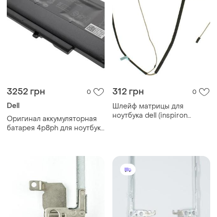
3252 грн
312 грн
0
0
Dell
Шлейф матрицы для
ноутбука dell (inspiron
Оригинал аккумуляторная
15 5584 40),
батарея 4p8ph для ноутбука
(450.0g708.0011 0g1m8x)
dell inspiron 15 7000 7537
7547 7548 - 7.4v 7410mah
56wh