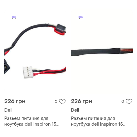
-0k8wdf,0m03w3- с
-0k8wdf,0m03w3- с
кабелем шлейф, гнездо
кабелем шлейф, гнездо
226 грн
226 грн
0
0
Dell
Dell
Разъем питания для
Разъем питания для
ноутбука dell inspiron 15
ноутбука dell inspiron 15
3521 2518 - dc30100m900,
5535, 5537, 5573 -
0yf81x - с кабелем шлейф
dc30100m800, 01k31y - с