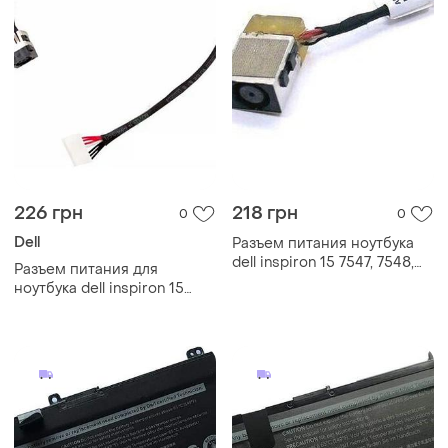
226 грн
218 грн
0
0
Dell
Разъем питания ноутбука
dell inspiron 15 7547, 7548,
Разъем питания для
01h8x3, 1h8x3,
ноутбука dell inspiron 15
dd0am6ad000 (7.4*5.0
7000 7557 7559 -
central pin с кабелем
dd0am9ad000 - с кабелем,
шлейф, гнездо