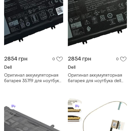
2854 грн
2854 грн
0
0
Dell
Dell
Оригинал аккумуляторная
Оригинал аккумуляторная
батарея 357f9 для ноутбука
батарея для ноутбука dell
dell inspiron 15 7559 7566
inspiron 15 7556 7557 7559
7567 - 11.1v 6333mah 74wh
7759 - 357f9 - 11.1v 6333mah
74wh