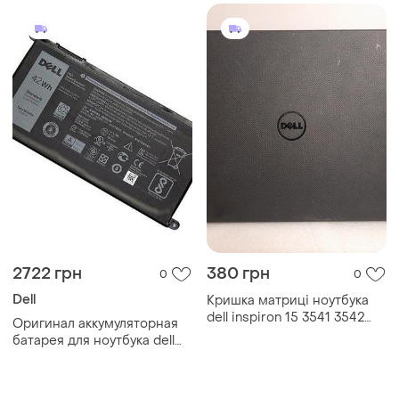
шлейф
2722 грн
380 грн
0
0
Dell
Кришка матриці ноутбука
dell inspiron 15 3541 3542
Оригинал аккумуляторная
3543
батарея для ноутбука dell
inspiron 15 7560 (p70f) -
wdx0r, wdxor (11.4v 42wh)