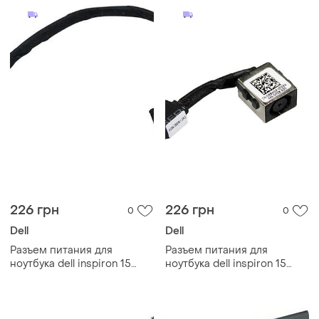
226 грн
226 грн
0
0
Dell
Dell
Разъем питания для
Разъем питания для
ноутбука dell inspiron 15
ноутбука dell inspiron 15
3465, 3467 -
5542, 5543, 5545
450.09w05.0011, 0fwgmm -
-0k8wdf,0m03w3- с
с кабелем шлейф
кабелем шлейф, гнездо