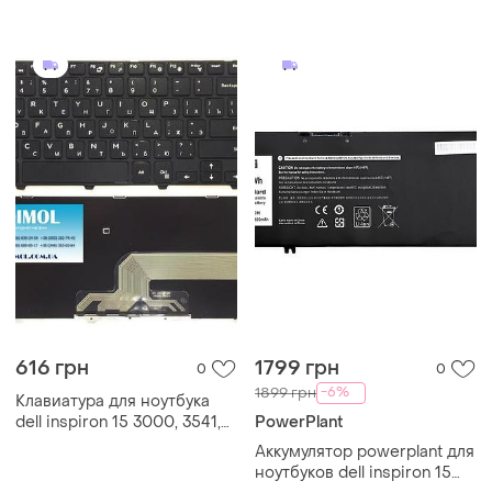
кабелем шлейф
wdxor (11.4v 42wh) оригинал
616 грн
1799 грн
0
0
-6%
1899 грн
Клавиатура для ноутбука
dell inspiron 15 3000, 3541,
PowerPlant
3542, 3543, 5542, 5545, 5547
Аккумулятор powerplant для
rus, black
ноутбуков dell inspiron 15