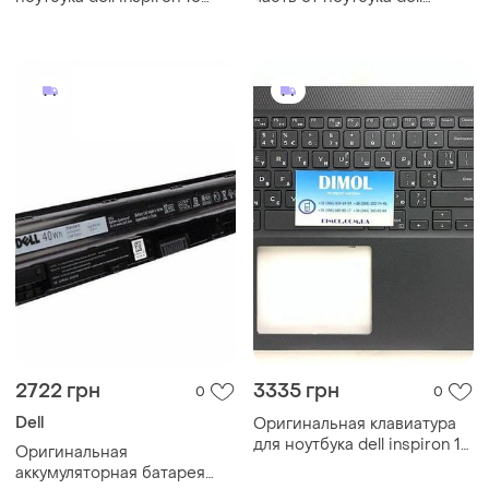
3521, 15 3531 -
inspiron 15-3531 . оригинал.
dc30100m800, 01k31y - с
кабелем шлейф
2722 грн
3335 грн
0
0
Dell
Оригинальная клавиатура
для ноутбука dell inspiron 15
Оригинальная
3580, 15 3581, 15 3582, 15
аккумуляторная батарея
3583, 15 3585 series, rus