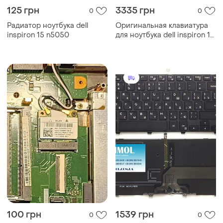
125 грн
3335 грн
0
0
Радиатор ноутбука dell
Оригинальная клавиатура
inspiron 15 n5050
для ноутбука dell inspiron 15
5584, 15 5000, dell inspiron
p85f series, ukr, silver
100 грн
1539 грн
0
0