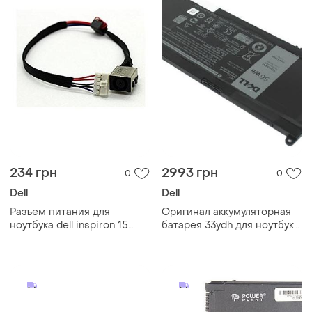
234 грн
2993 грн
0
0
Dell
Dell
Разъем питания для
Оригинал аккумуляторная
ноутбука dell inspiron 15
батарея 33ydh для ноутбука
5540 5542 5543 5547 5548
dell inspiron g3 15 3579 g3 17
- 0m03w3 - с кабелем
3779 g5 15 5587 g7 15 7588
шлейф гнездо