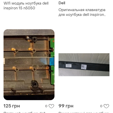
Dell
Wifi модуль ноутбука dell
inspiron 15 n5050
Оригинальная клавиатура
для ноутбука dell inspiron
15-3000 rus, black,
подсветка
125 грн
99 грн
0
0