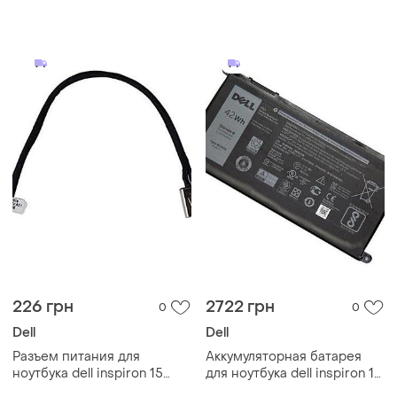
для ноутбука dell vostro 15
3568 - m5y1k- dell inspiron
p51f, p63f
226 грн
2722 грн
0
0
Dell
Dell
Разъем питания для
Аккумуляторная батарея
ноутбука dell inspiron 15
для ноутбука dell inspiron 15
3000 3551 3552 - 0ryx4j - с
5567, 15 5565 - wdx0r,