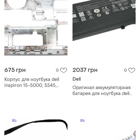
675 грн
2037 грн
0
0
Dell
Корпус для ноутбука dell
inspiron 15-5000, 5545,
Оригинал аккумуляторная
5547, 5548 15m (нижняя
батарея для ноутбука dell
крышка (корыто)).
inspiron 15 7547 7548 - d2vf9
black+silver.
- 11.1v 3705mah 43wh