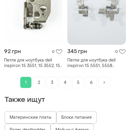
92 грн
345 грн
0
0
Петля для ноутбука dell
Петли для ноутбука dell
inspiron 15 3551, 15 3552, 15
inspiron 15 5551, 5558
3558, 15 3559 series (левая)
(am1ap000300+am1ap000400
(левая+правая)
1
2
3
4
5
6
>
Также ищут
Материнские платы
Блоки питания
Razer deathadder
Майнинг ферма