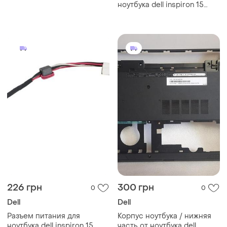
gaming 7566 series, rus,
ноутбука dell inspiron 15
black
3558, 15 3559 - 0ryx4j,
450.03006.0001 - с
кабелем шлейф
226 грн
300 грн
0
0
Dell
Dell
Разъем питания для
Корпус ноутбука / нижняя
ноутбука dell inspiron 15
часть от ноутбука dell