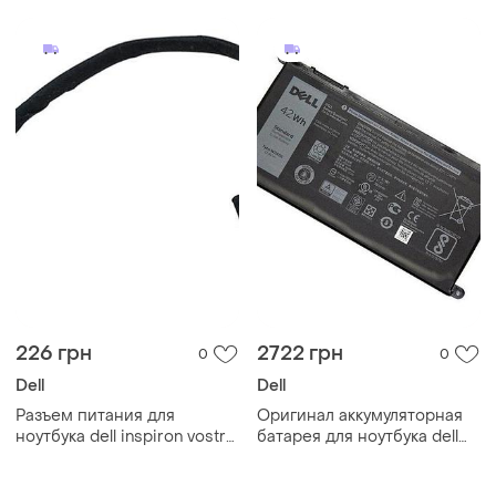
гнездо
кабелем шлейф
226 грн
2722 грн
0
0
Dell
Dell
Разъем питания для
Оригинал аккумуляторная
ноутбука dell inspiron vostro
батарея для ноутбука dell
15 3567 - 450.09w05.0011,
inspiron 15 7570 (p70f) -
0fwgmm - с кабелем
wdx0r, wdxor (11.4v 42wh)