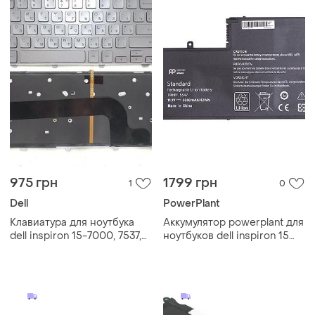
975 грн
1799 грн
1
0
Dell
PowerPlant
Клавиатура для ноутбука
Аккумулятор powerplant для
dell inspiron 15-7000, 7537,
ноутбуков dell inspiron 15
p36f series, rus, silver,
5547 (trhff) 11.1v 3800mah
подсветка