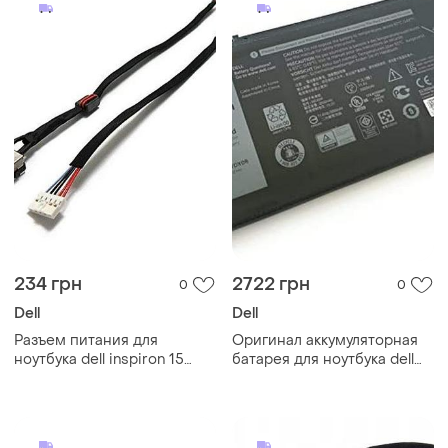
234 грн
2722 грн
0
0
Dell
Dell
Разъем питания для
Оригинал аккумуляторная
ноутбука dell inspiron 15
батарея для ноутбука dell
5540, 5545, 5548 -
inspiron 15 5767, 7569, 7579, -
0m03w3- с кабелем шлейф
wdx0r, wdxor (11.4v 42wh)
гнездо