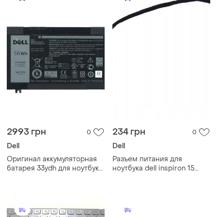
2993 грн
234 грн
0
0
Dell
Dell
Оригинал аккумуляторная
Разъем питания для
батарея 33ydh для ноутбука
ноутбука dell inspiron 15
dell inspiron 15 7577 7588 -
5565, 5567 - dc30100yn00,
15.2v 3500mah/56wh
0r6rkm - с кабелем шлейф