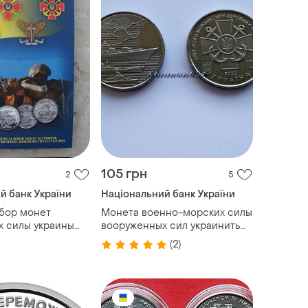
105 грн
2
5
й банк України
Національний банк України
бор монет
Монета военно-морских силы
х силы украины
вооруженных сил украинить
7шт ссу ссо
2022 зсу вмс 10 грн. сплав
(2)
криз ппо ус
цинка флот уса