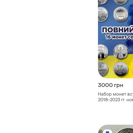
3000 грн
Набор монет всу
2018-2023 гг. н
гривен (киборги,
поддержки всу) 
подарок!