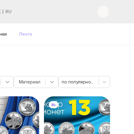
K
Вход
|
Регистрация
нки
Лента
Материал
по популярности