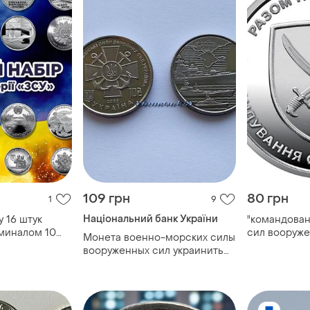
109 грн
80 грн
1
9
Національний банк України
 16 штук
"командова
оминалом 10
сил вооруже
Монета военно-морских силы
 тро, силы
украины", мо
вооруженных сил украинить
+ пво в
2023 год
2022 зсу вмс всу 10 грн. сплав
цинка флот