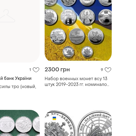
2300 грн
1
9
й банк України
Набор военных монет всу 13
штук 2019-2023 гг. номиналом
 силы тро (новый,
10 гривен ( ссо, тро, силы
поддержки всу)