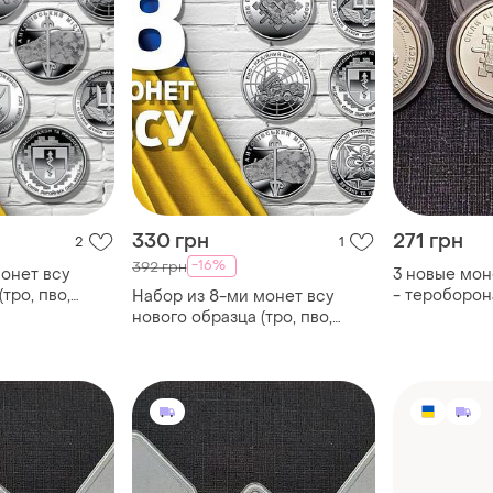
330 грн
271 грн
2
1
-16%
392 грн
монет всу
3 новые мон
тро, пво,
- тероборон
Набор из 8-ми монет всу
рта,
поддержки, 
нового образца (тро, пво,
лы), 2022-
медицинские силы, войска
связи), 2022-2024