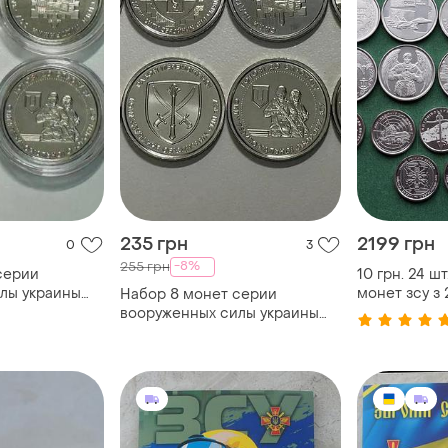
235 грн
2199 грн
0
3
-8%
255 грн
серии
10 грн. 24 ш
лы украины
монет зсу з 
Набор 8 монет серии
 капсуле
кіборги доб
вооруженных силы украины
створення 
зуда 2022-2024 год