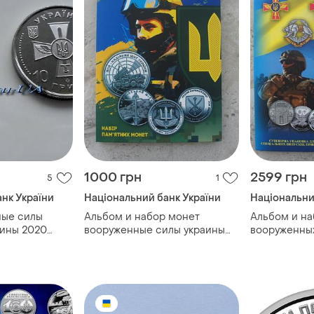
1000 грн
2599 грн
5
1
нк України
Національний банк України
Національни
ные силы
Альбом и набор монет
Альбом и на
аины 2020
вооруженные силы украины
вооруженны
илы украины
2022-2025 13шт ссусо тро ппо
2018-2025 2
грн.
ус
киборги тро 