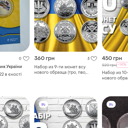
360 грн
450 грн
0
3
-14%
520 грн
нк України
Набор из 9-ти монет всу
нового образца (тро, пво,
Набор из 10
2 в єності
медицинские силы, войска
нового образ
связи, силы логистики), 2022-
медицинские
2024
логистики, 
гвардия), 20