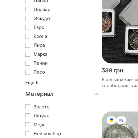
Динар
Доллар
Эскудо
Евро
Крона
Лира
Марка
Пенни
388 грн
Песо
5 новых монет и
Ещё 8
тероборона, си
пво, антоновски
Материал
командование 
Золото
Латунь
Медь
Нейзильбер