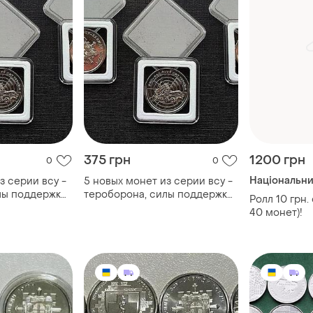
375 грн
1200 грн
0
0
Національни
з серии всу -
5 новых монет из серии всу -
лы поддержки,
тероборона, силы поддержки,
Ролл 10 грн.
й мост,
пво, антоновский мост,
40 монет)!
ос
командование ос