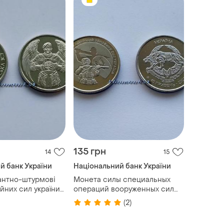
135 грн
14
15
й банк України
Національний банк України
антно-штурмові
Монета силы специальных
йних сил україни
операций вооруженных сил
украинить 2022 зсу 10 грн.
(2)
сплав цинка ссо силы
специальних операций