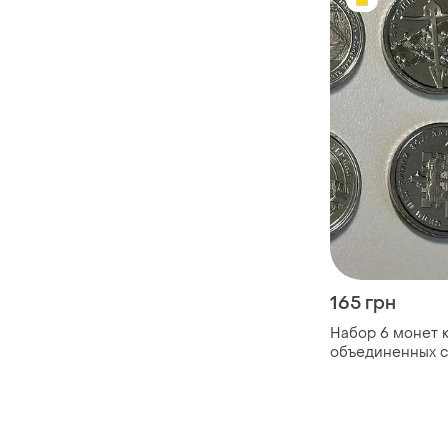
165 грн
Набор 6 монет 
объединенных с
надежный щит
украины,тро,сил
поддержки,анто
мост,банная сл