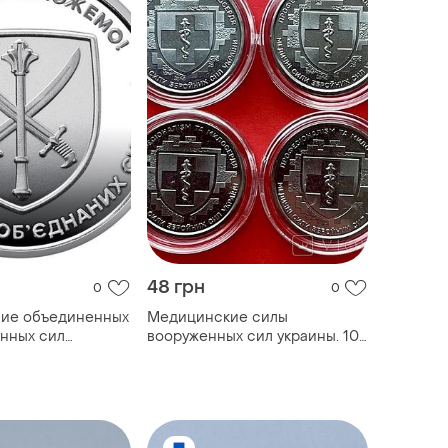
48 грн
0
0
ние объединенных
Медицинские силы
нных сил
вооруженных сил украины. 10
нета 10 гривен,
гривень. 1 монета + капсула