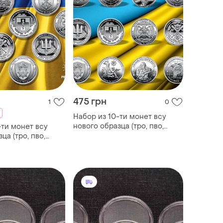
475 грн
1
0
Набор из 10-ти монет всу
нового образца (тро, пво,
-ти монет всу
медицинские силы, силы
ца (тро, пво,
логистики, национальная
 силы, силы
гвардия), 2022-2025
национальная
22-2025