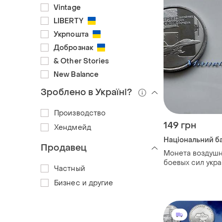
Vintage
LIBERTY
Укрпошта
Добрознак
& Other Stories
New Balance
Зроблено в Україні?
Производство
149 грн
Хендмейд
Національний ба
Продавец
Монета воздуш
боевых сил укр
Частный
егать боевые с
зуда самолет 10 
Бизнес и другие