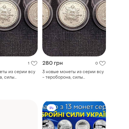
280 грн
1
0
еты из серии всу
3 новые монеты из серии всу
а, силы
- тероборона, силы
пво 2023
поддержки, пво 2023