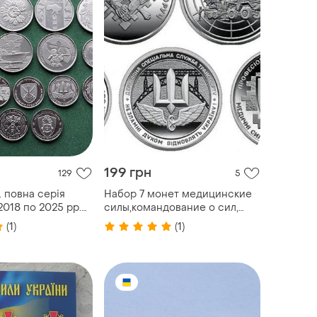
199 грн
129
5
т. повна серія
Набор 7 монет медицинские
2018 по 2025 рр.
силы,командование о сил,
ровольці
поп- надёжный щит
(1)
(1)
вмф
украины,тро,силы
поддержки,антоновский мост,
материнская служба тра