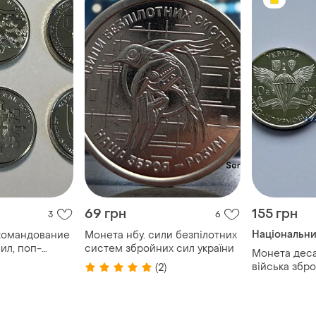
69 грн
155 грн
3
6
Національни
командование
Монета нбу. сили безпілотних
ил, поп-
систем збройних сил україни
Монета дес
війська збро
(2)
ы
нбу 2021 10
новский
ужба транспор