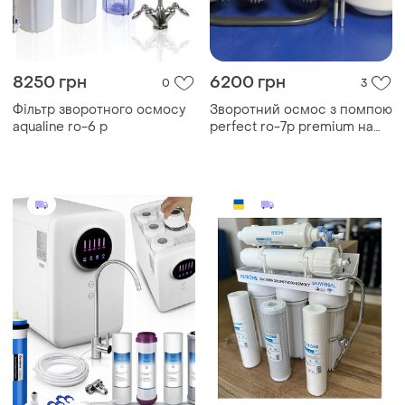
8250 грн
6200 грн
0
3
Фільтр зворотного осмосу
Зворотний осмос з помпою
aqualine ro-6 p
perfect ro-7p premium на
станині