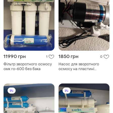
11990 грн
1850 грн
1
0
Фільтр зворотного осмосу
Насос для зворотного
омк ro-600 без бака
осмосу на пластині
diaphragm 1075g