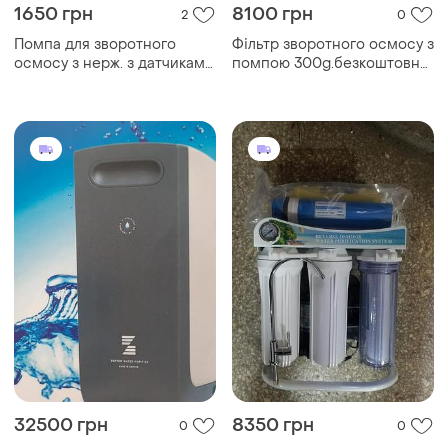
1650 грн
8100 грн
2
0
Помпа для зворотного
Фільтр зворотного осмосу з
осмосу з нерж. з датчиками
помпою 300g.безкоштовна
і мережний адапте
доставка
32500 грн
8350 грн
0
0