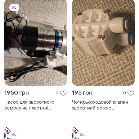
1950 грн
195 грн
0
0
Насос для зворотного
Чотирьохходовой клапан
осмосу на пластині
зворотний осмос
diaphragm 100g
автоперемикач 1/4" 6,35мм