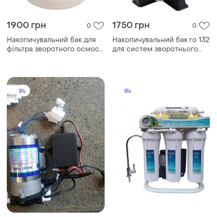
1900 грн
1750 грн
0
0
Накопичувальний бак для
Накопичувальний бак ro 132
фільтра зворотного осмосу
для систем зворотнього
tank pac tp-12p
осмосу.акція!!!