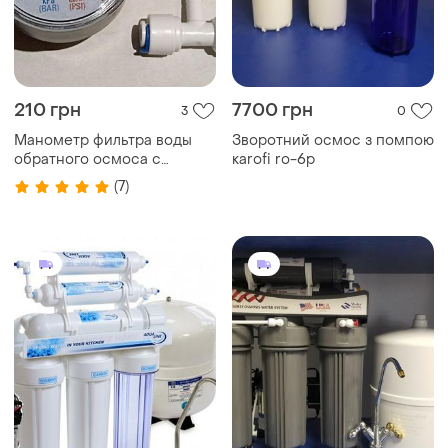
210 грн
7700 грн
3
0
Манометр фильтра воды
Зворотний осмос з помпою
обратного осмоса с
кarofi ro-6p
фитингами трубка
(7)
1/4"6,35мм в сборе