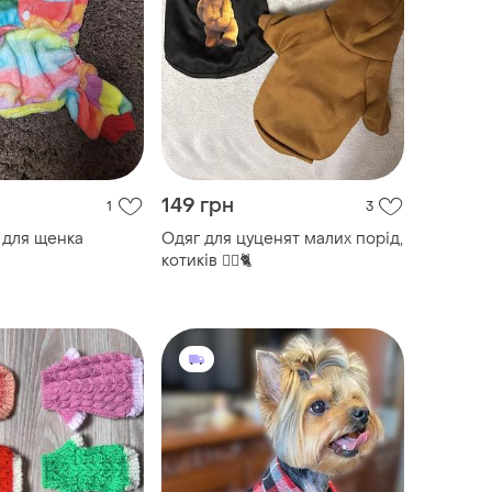
149 грн
1
3
 для щенка
Одяг для цуценят малих порід,
котиків 🐕‍🦺🐈