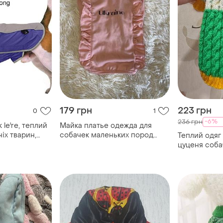
179 грн
223 грн
0
1
-6%
236 грн
le're, теплий
Майка платье одежда для
іх тварин,
собачек маленьких пород
Теплий одяг
й жилет для
щенков
цуценя соба
 для собак