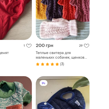
200 грн
1
29
ценят
Теплые свитера для
маленьких собачек, щенков.
распродажа
(3)