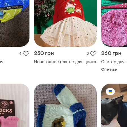
250 грн
260 грн
4
3
ня
Новогоднее платье для щенка
Светер для 
One size