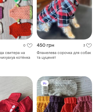
450 грн
0
3
да свитера на
Фланелева сорочка для собак
чихуахуа котёнка
та цуценят