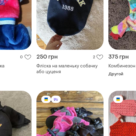
250 грн
375 грн
0
2
ка
Фліска на маленьку собачку
Комбинезон
або цуценя
Другой