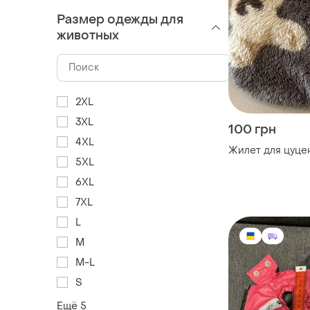
Размер одежды для
животных
2XL
3XL
100 грн
4XL
Жилет для цуце
5XL
6XL
7XL
L
M
M-L
S
Ещё 5