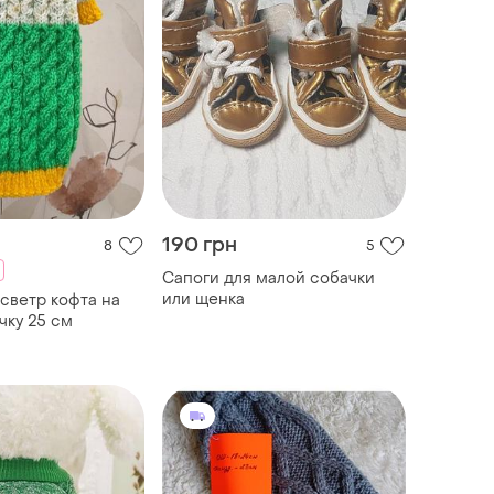
190 грн
8
5
Сапоги для малой собачки
или щенка
 светр кофта на
чку 25 см