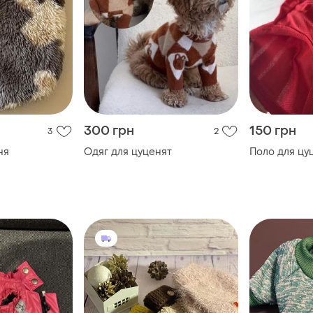
300 грн
150 грн
3
2
ня
Одяг для цуценят
Поло для цу