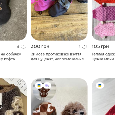
300 грн
105 грн
6
4
 на собачку
Зимове протиковзке взуття
Теплая одеж
ер кофта
для цуценят, непромокальне
щенка мини 
протиковзке взуття для
домашніх собак