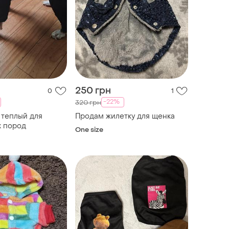
250 грн
0
1
-22%
320 грн
 теплый для
Продам жилетку для щенка
х пород
One size