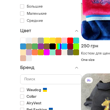
Большие
Маленькие
Средние
Цвет
250 грн
Костюм для щен
One size
Бренд
Waudog
Collar
AiryVest
Pet Fashion