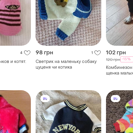
98 грн
102 грн
4
1
-15%
120 грн
ков и котят.
Светрик на маленьку собаку
цуценя чи котика
Комбинезон
щенка малы