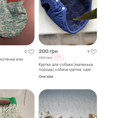
200 грн
0
9
-10%
220 грн
 котёнка или
Куртка для собаки (маленька
порода) собача куртка, одяг
для собаки, куртка цуценя xs
One size