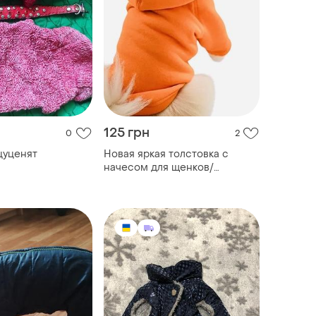
125 грн
0
2
цуценят
Новая яркая толстовка с
начесом для щенков/
маленьких собак!!!