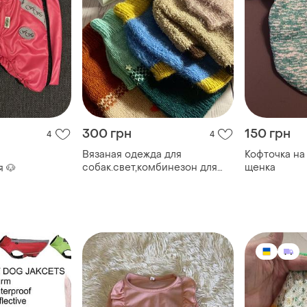
300 грн
150 грн
4
4
Вязаная одежда для
Кофточка на
собак.свет,комбинезон для
щенка
 🐶
щенков