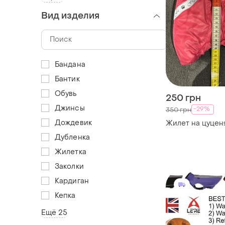
Вид изделия
Бандана
Бантик
Обувь
250 грн
Джинсы
-29%
350 грн
Дождевик
Жилет на цуценя
Дубленка
Жилетка
Заколки
Кардиган
Кепка
Ещё 25