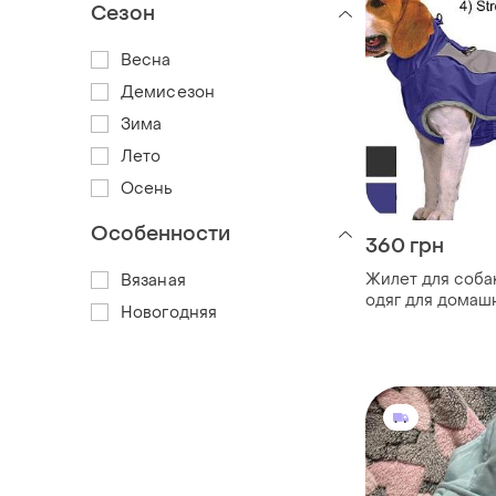
Сезон
Весна
Демисезон
Зима
Лето
Осень
Особенности
360 грн
Жилет для собак 
Вязаная
одяг для домашн
Новогодняя
водонепроникни
цуценят, пальто