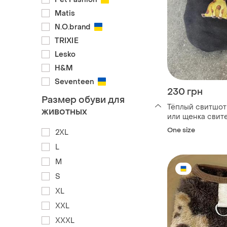
Matis
N.O.brand
TRIXIE
Lesko
H&M
Seventeen
230 грн
Размер обуви для
Тёплый свитшот
животных
или щенка свит
One size
2XL
L
M
S
XL
ХХL
ХХХL