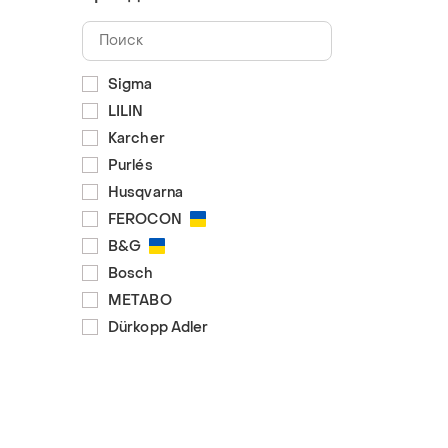
Sigma
LILIN
Karcher
Purlés
Husqvarna
FEROCON
B&G
Bosch
METABO
Dürkopp Adler