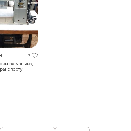
н
1
лонкоаа машина,
транспорту