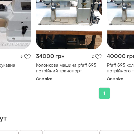
34000 грн
40000 гр
3
2
рукавна
Колонкова машина pfaff 595
Pfaff 595 ко
потрійний транспорт.
потрійного 
One size
One size
1
ут