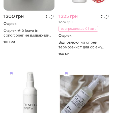
1200 грн
1225 грн
8
7
1290 грн
Olaplex
распродажа до 08 авг.
Olaplex # 5 leave in
conditioner незмиваючий
Olaplex
зволожуючий спрей
100 мл
Відновлюючий спрей
кондиціонер для волосся
термозахист для обʼєму
волосся olaplex volumizing
150 мл
blow dry mist