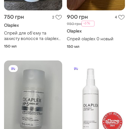
750 грн
900 грн
2
4
-6%
950 грн
Olaplex
Olaplex
Спрей для обʼєму та
захисту волосся та olaplex
Спрей olaplex 0 новый
volumizer blow dry mist, 150
150 мл
150 мл
ml, новий