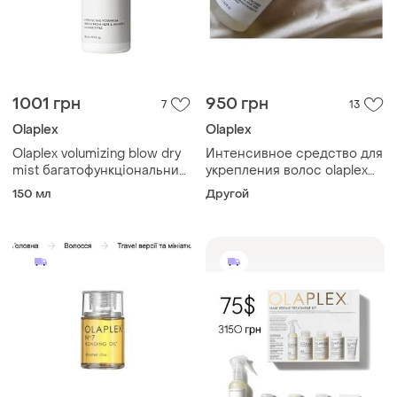
1001 грн
950 грн
7
13
Olaplex
Olaplex
Olaplex volumizing blow dry
Интенсивное средство для
mist багатофункціональний
укрепления волос olaplex
спрей для надійної фіксації
no. 0 intensive bond building
150 мл
Другой
зачіски
hair treatment, 155 ml