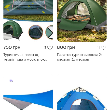
750 грн
800 грн
5
11
Туристична палатка,
Палатка туристическая 2х
кемпінгова з москітною
месная 3х месная
сіткою 3-місцева
200х150х120см