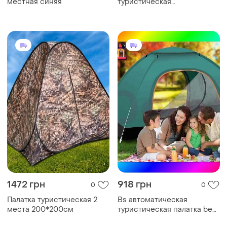
местная синяя
туристическая
автоматическая 200х150
см (серая)
1472 грн
918 грн
0
0
Палатка туристическая 2
Bs автоматическая
места 200*200см
туристическая палатка best
mix / палатка