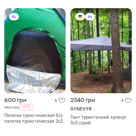
местная с москитной
сеткой зеленый
600 грн
2340 грн
6
4
-38%
960 грн
SYNEVYR
Палатка туристическая б/у
Тент туристичний synevyr
палатка туристическая 2x2
3х3 сірий
best 6