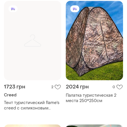
1723 грн
2024 грн
2
0
Creed
Палатка туристическая 2
места 250*250см
Тент туристический flame's
creed с силиконовым
водонепроницаемым
покрытием 5000 мм.
тзеленый.