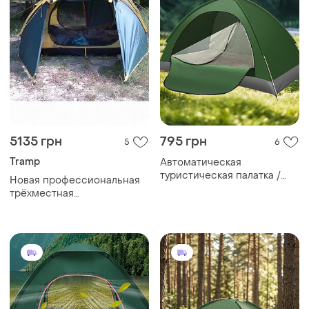
5135 грн
795 грн
5
6
Tramp
Автоматическая
туристическая палатка /
Новая профессиональная
палатка туристическая,
трёхместная
кемпинговая с москитной
туристическая палатка
сеткой 2-х месная
tramp space-3 v2
195х110х105см