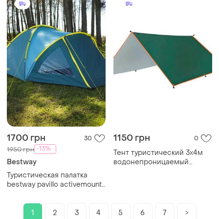
1700 грн
1150 грн
30
0
-13%
1950 грн
Тент туристический 3x4м
Bestway
водонепроницаемый
mounthill
Туристическая палатка
bestway pavillo activemount
3
1
2
3
4
5
6
7
>