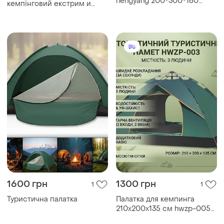
hengyang 200*300*160
кемпінговий екстрим и
палатка туристическая
серія blacks 3+ 1
1600 грн
1300 грн
1
1
Туристична палатка
Палатка для кемпинга
210х200х135 см hwzp-005
туристическая палатка 3