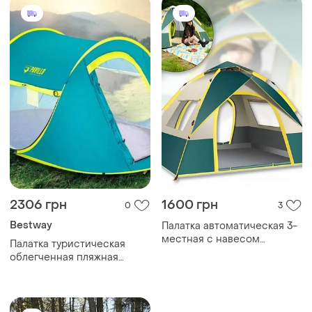
2306 грн
1600 грн
0
3
Bestway
Палатка автоматическая 3-
местная с навесом
Палатка туристическая
210/150/135см hwzp-003
облегченная пляжная
туристическая палатка для
pavillo bestway 68086
кемпинга/туризма
голубая top shop ua_