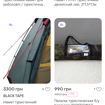
Туристичний намет для
Намет r17757 туристичний
риболовлі / туристична
двомісний хакі, 2*1,5*1,1м
палатка
3300 грн
990 грн
5
7
-17%
1190 грн
BLACK TAPE
Палатка туристическая б/у
Намет туристичний