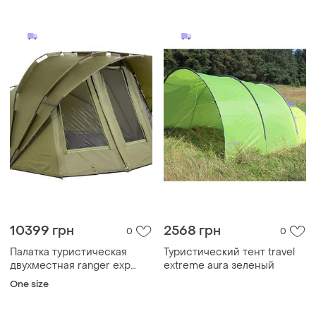
туристическая,
кемпинговая с москитной
сетк bas77/n
10399 грн
2568 грн
0
0
Палатка туристическая
Туристический тент travel
двухместная ranger exp
extreme aura зеленый
(1450х3000х2700 мм)
One size