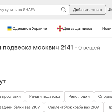
Добавить товар
U
Сделано в Украине
Для защитников
Нови
 подвеска москвич 2141
-
0 вещей
ут
и проставки
Рычаги подвески
Рено лоджи
Опорны
задней балки ваз 2109
Сайлентблок краба ваз 2109
Пр