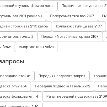
ередней ступицы daewoo nexia
Подшипник полуоси ваз 2
упицы ваз 2101 размеры
Поперечная тяга ваз 2107
Ры
дней стойки ваз 2110 каяба
Колпачок ступицы ваз 2107
ртизаторы гольф 2
Передний стабилизатор ваз 2107
ы Bmw
Амортизаторы Volvo
запросы
 передние стойки
Передняя подвеска таврия
Кроншт
двеска bmw e34
Передняя подвеска газель 3302
Пере
веска фольксваген т4
Рычаг передней подвески ваз 2109
ней подвески ваз 2110