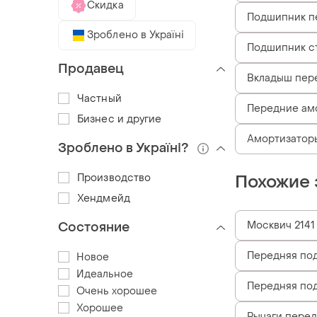
Скидка
Подшипник п
Зроблено в Україні
Подшипник ст
Продавец
Вкладыш пере
Частный
Передние амо
Бизнес и другие
Амортизатор
Зроблено в Україні?
Производство
Похожие 
Хендмейд
Москвич 2141
Состояние
Передняя по
Новое
Идеальное
Передняя под
Очень хорошее
Хорошее
Рычаги перед