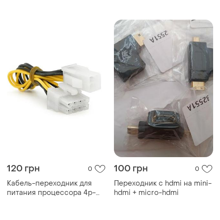
5.5x2.1
>sata
120 грн
100 грн
0
0
Кабель-переходник для
Переходник с hdmi на mini-
питания процессора 4p-
hdmi + micro-hdmi
>8p