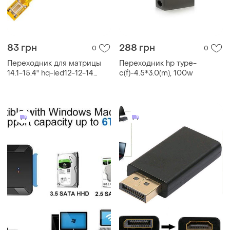
83 грн
288 грн
0
0
Переходник для матрицы
Переходник hp туре-
14.1-15.4" hq-led12-12-14
с(f)-4.5*3.0(m), 100w
(переходник для матриц
14.1, 15.4 с *tla1/tla2 на
*tlp1/tlp2