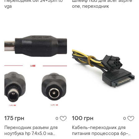
Переходник dvi 24+5pin to
Шлейф hdd для acer aspire
vga
one, переходник
175 грн
100 грн
0
0
Переходник разъем для
Кабель-переходник для
ноутбука hp 7.4x5.0 на
питания процессора 6p-