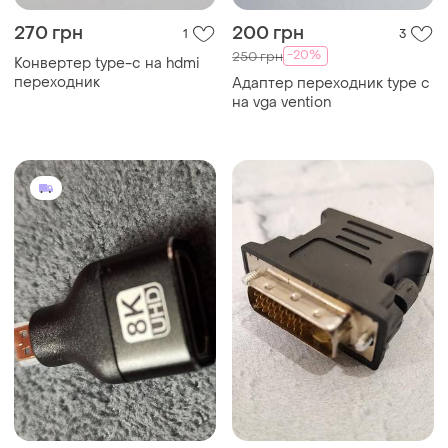
270 грн
200 грн
1
3
-20%
250 грн
Конвертер type-c на hdmi
переходник
Адаптер переходник type с
на vga vention