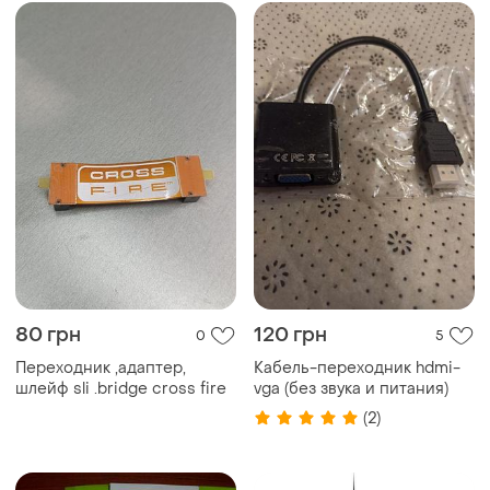
80 грн
120 грн
0
5
Переходник ,адаптер,
Кабель-переходник hdmi-
шлейф sli .bridge cross fire
vga (без звука и питания)
(2)