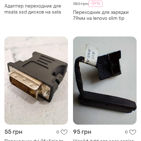
-39%
180 грн
Адаптер переходник для
msata ssd дисков на sata
Переходник для зарядки
7.9мм на lenovo slim tip
55 грн
95 грн
0
0