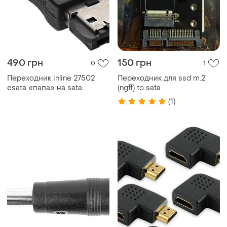
490 грн
150 грн
0
1
Переходник inline 27502
Переходник для ssd m.2
esata «папа» на sata
(ngff) to sata
«мама»
(1)