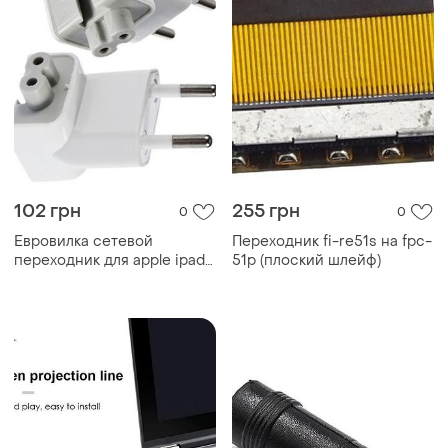
102 грн
255 грн
0
0
Евровилка сетевой
Переходник fi-re51s на fpc-
переходник для apple ipad
51p (плоский шлейф)
magsafe macbook