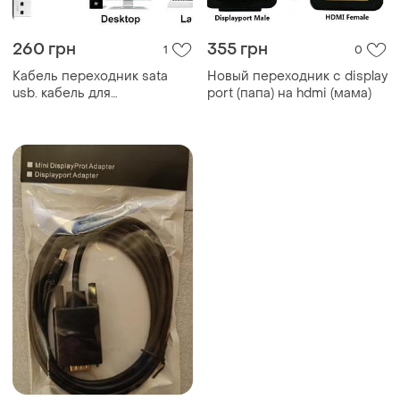
260 грн
355 грн
1
0
Кабель переходник sata
Новый переходник c display
usb. кабель для
port (папа) на hdmi (мама)
подключения hdd ssd.