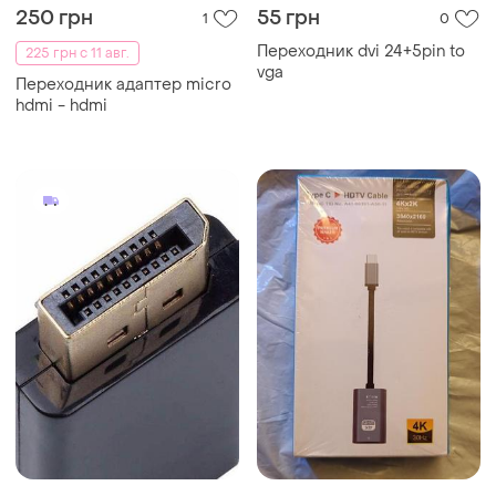
250 грн
55 грн
1
0
Переходник dvi 24+5pin to
225 грн с 11 авг.
vga
Переходник адаптер micro
hdmi - hdmi