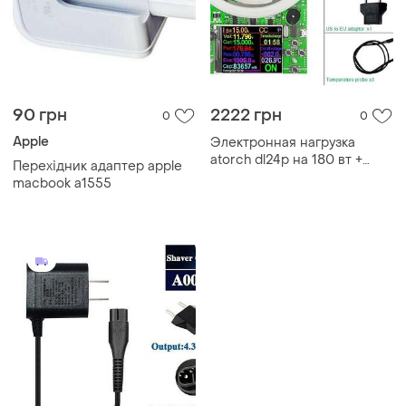
90 грн
2222 грн
0
0
Apple
Электронная нагрузка
atorch dl24р на 180 вт +
Перехідник адаптер apple
бокс для проверки акб в
macbook a1555
подарок