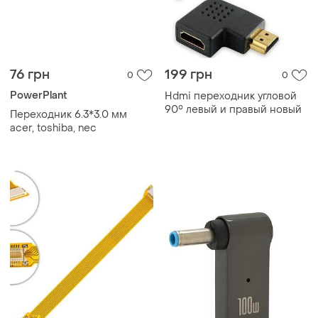
76 грн
199 грн
0
0
PowerPlant
Hdmi переходник угловой
90° левый и правый новый
Переходник 6.3*3.0 мм
acer, toshiba, nec