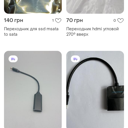
140 грн
70 грн
1
0
Переходник для ssd msata
Переходник hdmi угловой
to sata
270° вверх