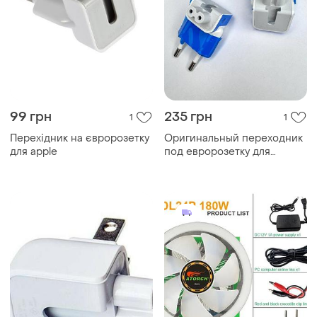
99 грн
235 грн
1
1
Перехідник на євророзетку
Оригинальный переходник
для apple
под евророзетку для
блоков питания apple (ipad
и macbook