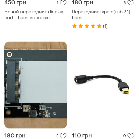
450 грн
180 грн
1
5
Новый переходник display
Переходник type c(usb 3.1) -
port - hdmi высылаю
hdmi
(1)
180 грн
110 грн
2
0