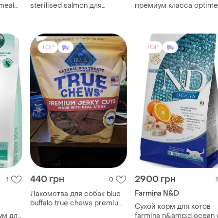
meal
sterilised salmon для
премиум класса optime
ой для
стерилизованных котов
для стерилизованных
емил
весом 700 г оптемел
кошек и кастрированны
котов. оптемел с
говядиной
TOP
TOP
440 грн
2900 грн
1
0
1
Farmina N&D
Лакомства для собак blue
buffalo true chews premium
Сухой корм для котов
jerky cuts
ум для
farmina n&amp;d ocean 