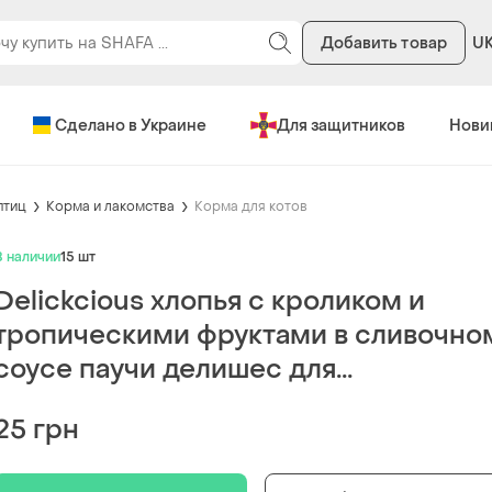
Добавить товар
U
Сделано в Украине
Для защитников
Нови
птиц
Корма и лакомства
Корма для котов
В наличии
15 шт
Delickcious хлопья с кроликом и
тропическими фруктами в сливочно
соусе паучи делишес для...
25 грн