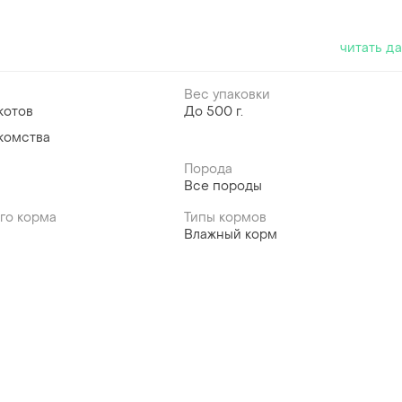
читать д
Вес упаковки
котов
До 500 г.
комства
Порода
Все породы
го корма
Типы кормов
Влажный корм