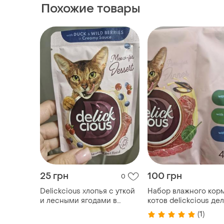
Похожие товары
25 грн
100 грн
0
Delickcious хлопья с уткой
Набор влажного кор
и лесными ягодами в
котов delickcious д
сливочном соусе
для котов паучи для 
(1)
водитешес паучи для котов
холистик для котов п