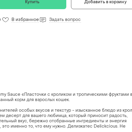
Купить
Добавить в корзину
В избранное
Задать вопрос
0
 Creamy Sauce «Пласточки с кроликом и тропическими фруктами 
анный корм для взрослых кошек.
ителей особых вкусов и текстур - изысканное блюдо из кро
ем десерт для вашего любимца, который приносит радость,
ательный вкус, бережно отобранные ингредиенты и энергия
, это именно то, что ему нужно. Делизкатес Delickcious. Не