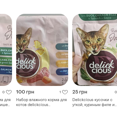
100 грн
25 грн
0
1
0
ма для
Набор влажного корма для
Delickcious кусочки с
елишес
котов delickcious
уткой, куриным филе и
котов
водитешес для котов паучи
шпинатом в соусе пауч
аучи
для котов холистик для
для котов водитешес