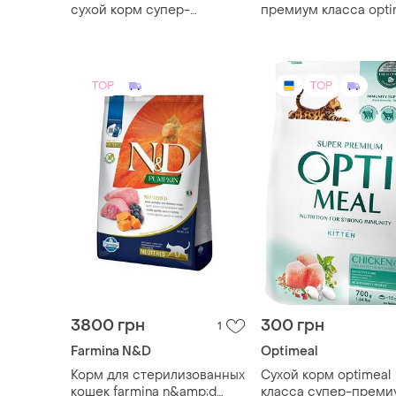
сухой корм супер-
премиум класса opti
премиум класса для
весом 700 г с треск
взрослых котов,
взрослых кошек. опт
разработанный под
контролем ветеринаров.
TOP
TOP
оптимил
3800 грн
300 грн
1
Farmina N&D
Optimeal
Корм для стерилизованных
Сухой корм optimeal
кошек farmina n&amp;d
класса супер-преми