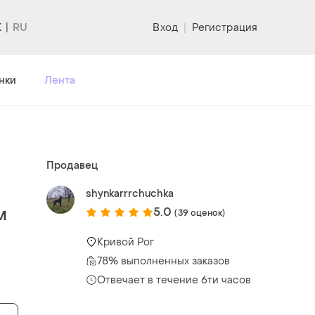
K
Вход
|
Регистрация
нки
Лента
Продавец
shynkarrrchuchka
м
5.0
(39 оценок)
Кривой Рог
78% выполненных заказов
Отвечает в течение 6ти часов