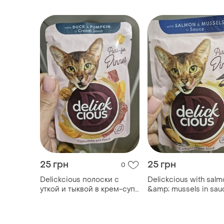
паучи с соусом для котов
для котов
влажный корм холистик
25 грн
25 грн
0
Delickcious полоски с
Delickcious with salm
уткой и тыквой в крем-супе
&amp; mussels in sau
делишез для котов паучи с
«маточки с лососем
соусом влажный корм
мидиями в соусе»
холистик паучи делишес с
делишес для котов п