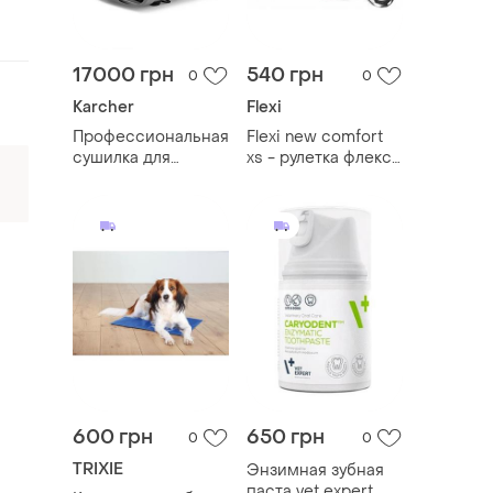
17000 грн
540 грн
0
0
Karcher
Flexi
Профессиональная
Flexi new comfort
сушилка для
xs - рулетка флекси
ковров kärcher ab
комфорт, лента 3м
20 ec, оснащенная
рулетка флекси
трёступенчатым
уценка уценка
регулятором
рулетка
скорости воздуха.
промышленный
вентилятор кёрхер
600 грн
650 грн
0
0
TRIXIE
Энзимная зубная
паста vet expert