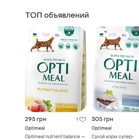
уткой
холистик для кошек
ТОП объявлений
TOP
TOP
295 грн
305 грн
1
Optimeal
Optimeal
Optimeal nutrient balance —
Сухой корм супер-