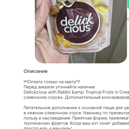
Описание
‼️‼️Оплата только на карту!!️‼️
Перед заказом уточняйте наличие
Delickcious with Rabbit &amp; Tropical Fruits in
сливочном соусе». Дополнительный консервиров
Питательное дополнение к основной пище для цен
в нежном сливочном соусе. Наконец-то презенту
пользу и наслаждение. Приятная форма, привлек
тропических фруктов. Когда ваш кот хочет добавки
просто еда, а вау-лизь!