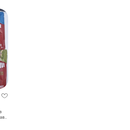
в
лав