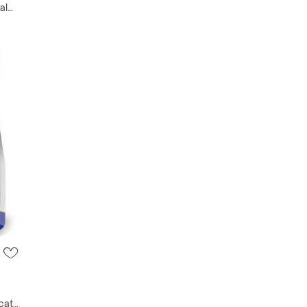
al
х
cat