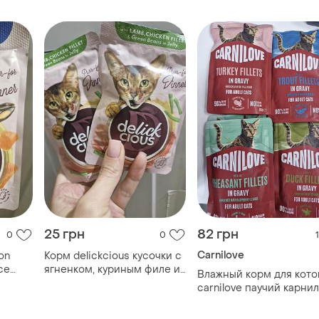
котов паучи для котов
холистик влажный корм
для котов
25 грн
82 грн
0
0
1
Carnilove
on
Корм delickcious кусочки с
ce
ягненком, куриным филе и
Влажный корм для кото
 и
фасолью спаржевой в
carnilove паучий карни
желе делишес для котов
карнилав для котов
аучи
паучи для котов