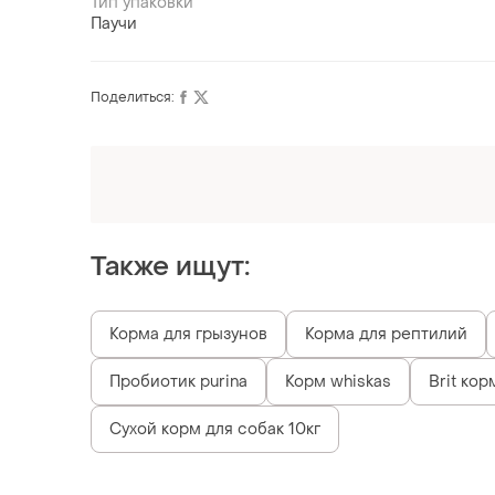
Тип упаковки
Паучи
Поделиться:
Оформляй подписку SMART
Получи заказ с бесплатной доставкой
Также ищут:
Корма для грызунов
Корма для рептилий
Пробиотик purina
Корм whiskas
Brit кор
Сухой корм для собак 10кг