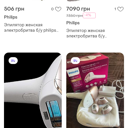
506 грн
7090 грн
0
1
-4%
7350 грн
Philips
Philips
Эпилятор женская
электробритва б/у philips
Эпилятор женская
hp6423 satinelle essential
электробритва б/у
фотоэпилятор philips
bri950 lumea prestige