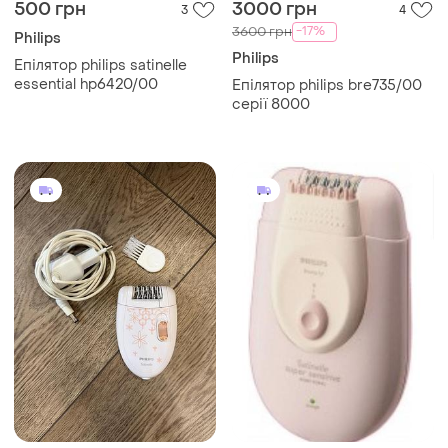
500 грн
3000 грн
3
4
-17%
3600 грн
Philips
Philips
Епілятор philips satinelle
essential hp6420/00
Епілятор philips bre735/00
серії 8000