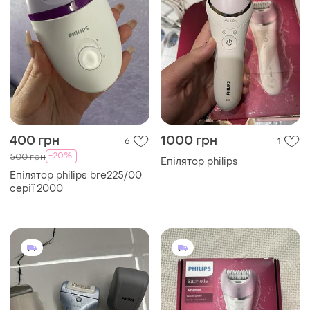
400 грн
1000 грн
6
1
-20%
500 грн
Епілятор philips
Епілятор philips bre225/00
серії 2000