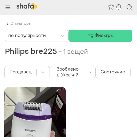
Эпиляторы
по популярности
Фильтры
Philips bre225
-
1 вещей
Зроблено
Продавец
Состояние
в Україні?