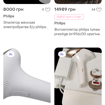
8000 грн
14989 грн
0
54
Philips
13490 грн с 11 авг.
Эпилятор женская
Philips
электробритва б/у philips
Фотоепілятор philips lumea
lumea advanced sc1997/00
prestige bri956/00 оригінал
лазерна епіляція