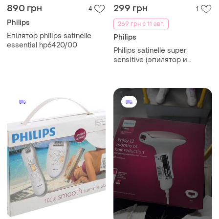
890 грн
299 грн
4
1
Philips
269 грн с 11 авг.
Епілятор philips satinelle
Philips
essential hp6420/00
Philips satinelle super
sensitive (эпилятор и
бритва)