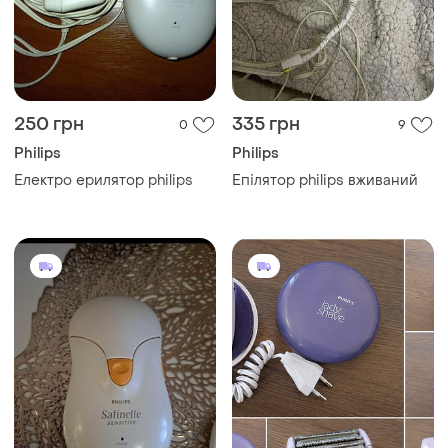
250 грн
335 грн
0
9
Philips
Philips
Електро epилятор philips
Епілятор philips вживаний