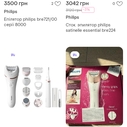
3500 грн
3042 грн
2
0
-3%
3120 грн
Philips
Philips
Епілятор philips bre721/00
серії 8000
Сток. эпилятор philips
satinelle essential bre224