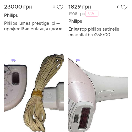
23000 грн
1829 грн
0
0
-5%
1908 грн
Philips
Philips
Philips lumea prestige ipl —
професійна епіляція вдома
Епілятор philips satinelle
essential bre255/00
(bre255/00)