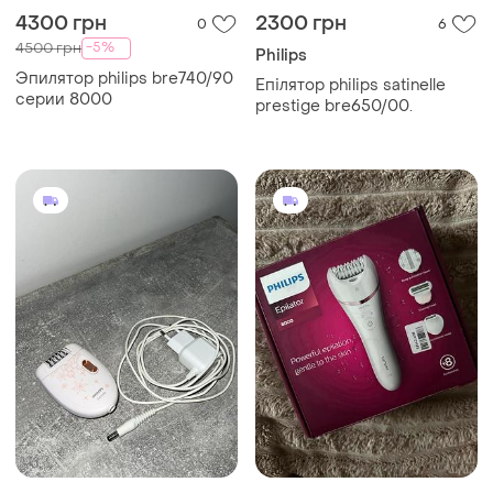
4300 грн
2300 грн
0
6
-5%
4500 грн
Philips
Эпилятор philips bre740/90
Епілятор philips satinelle
серии 8000
prestige bre650/00.