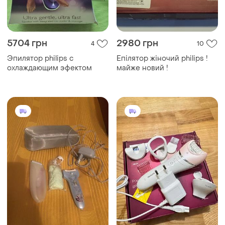
5704 грн
2980 грн
4
10
Эпилятор philips с
Епілятор жіночий philips !
охлаждающим эфектом
майже новий !