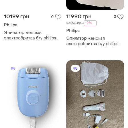
10199 грн
11990 грн
0
3
-2%
12160 грн
Philips
Philips
Эпилятор женская
электробритва б/у philips
Эпилятор женская
lumea advanced sc1998/00
электробритва б/у philips
lumea ipl 9900 series
bri973/00