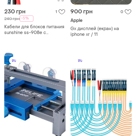
230 грн
900 грн
1
0
-5%
240 грн
Apple
Кабели для блоков питания
Gx дисплей (екран) на
sunshine ss-908e с
iphone xr / 11
разъемами для
подключения плат iphone 7
- 15 / pro / plus / max