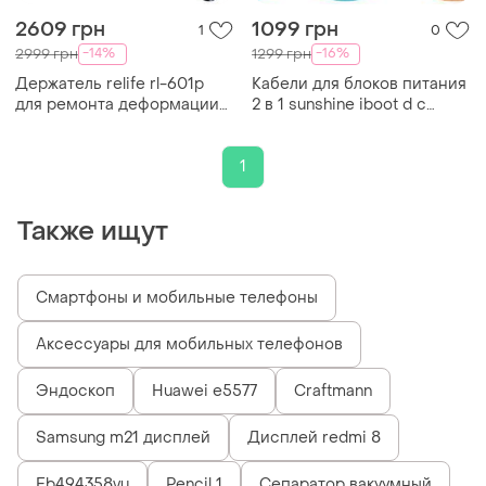
2609 грн
1099 грн
1
0
-14%
-16%
2999 грн
1299 грн
Держатель relife rl-601p
Кабели для блоков питания
для ремонта деформации
2 в 1 sunshine iboot d с
рамки смартфонов, задних
разъемами для
крышек iphone 11 - 15 pro
подключения плат iphone
max
6s - 15pm / android
1
Также ищут
Смартфоны и мобильные телефоны
Аксессуары для мобильных телефонов
Эндоскоп
Huawei e5577
Craftmann
Samsung m21 дисплей
Дисплей redmi 8
Eb494358vu
Pencil 1
Сепаратор вакуумный