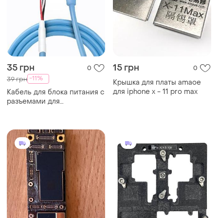
35 грн
15 грн
0
0
-11%
39 грн
Крышка для платы amaoe
для iphone x - 11 pro max
Кабель для блока питания с
разъемами для
подключения плат sunshine
ss-905n для iphone 11 / 11
pro / 11 max