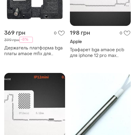
369 грн
198 грн
0
0
-8%
399 грн
Apple
Держатель платформа bga
Трафарет bga amaoe pcb
платы amaoe mfix для
для iphone 12 pro max
iphone x/xs/xs max cpu +
держателя плат mfix и
ram ubase
магнита ubase (0.12 mm)