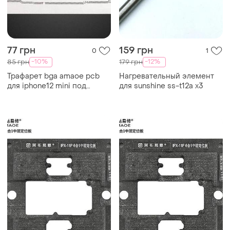
77 грн
159 грн
0
1
-10%
-12%
85 грн
179 грн
Трафарет bga amaoe pcb
Нагревательный элемент
для iphone12 mini под
для sunshine ss-t12a x3
держатель плат mfix и
магнита ubase (0.12 mm)