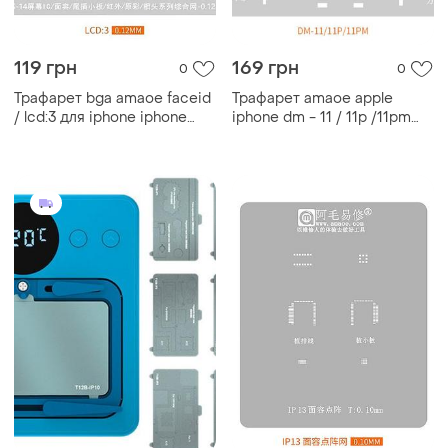
119 грн
169 грн
0
0
Трафарет bga amaoe faceid
Трафарет amaoe apple
/ lcd:3 для iphone iphone
iphone dm - 11 / 11p /11pm
6s/7/plus/8/plus/x/xr/xs/max/11/pro/max/12/pro/13/14
для удаления микросхем
дисплейного модуля