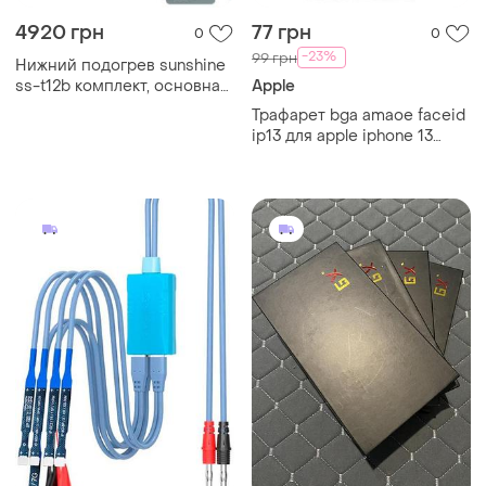
4920 грн
77 грн
0
0
-23%
99 грн
Нижний подогрев sunshine
ss-t12b комплект, основная
Apple
часть + 10 платформ, для
Трафарет bga amaoe faceid
ремонта android, iphone 7 -
ip13 для apple iphone 13
14
(0.10mm)