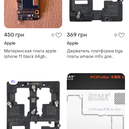
450 грн
369 грн
0
0
Apple
Apple
Материнская плата apple
Держатель платформа bga
iphone 11 black 64gb
платы amaoe mfix для
заблокированая на icloud
iphone x/xs/xs max cpu +
ram ubase