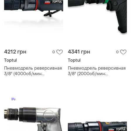
4212 грн
4341 грн
0
0
Toptul
Toptul
Пневмодрель реверсивная
Пневмодрель реверсивная
3/8" (4000об/мин;
3/8" (2000об/мин;
самозажимной патрон)
самозажимной патрон)
toptul kaqc1240
toptul kaqa1220 гранд
инструмент