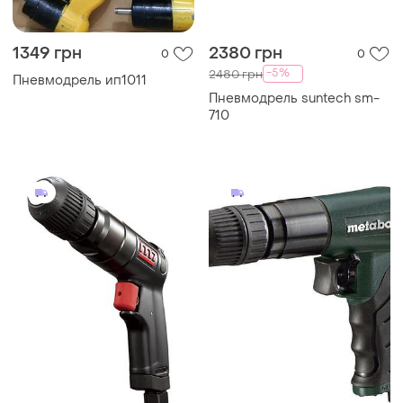
1349 грн
2380 грн
0
0
-5%
2480 грн
Пневмодрель ип1011
Пневмодрель suntech sm-
710