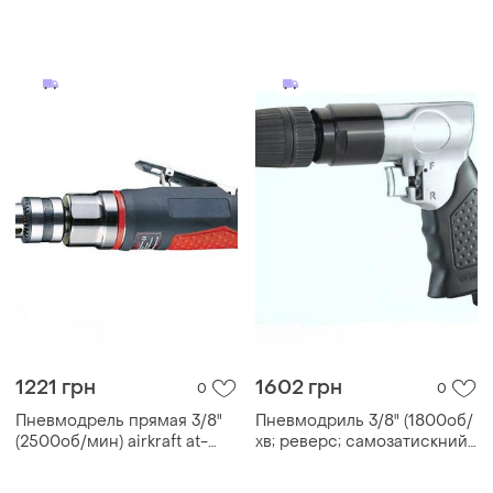
мин
1221 грн
1602 грн
0
0
Пневмодрель прямая 3/8"
Пневмодриль 3/8" (1800об/
(2500об/мин) airkraft at-
хв; реверс; самозатискний
4038c гранд инструмент
патрон) airkraft at-4031klb