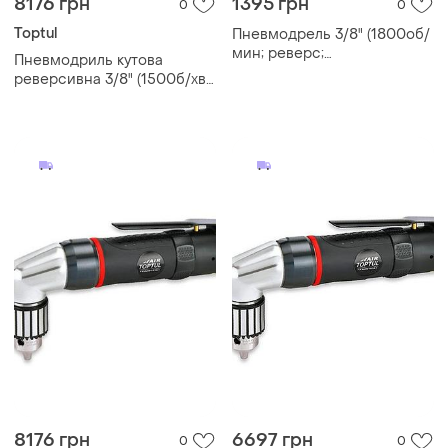
8176 грн
1395 грн
0
0
Toptul
Пневмодрель 3/8" (1800об/
мин; реверс;
Пневмодриль кутова
самозажимной патрон)
реверсивна 3/8" (1500б/хв;
airkraft at-4031klb
промисловий патрон) toptul
kaqb1215
8176 грн
6697 грн
0
0