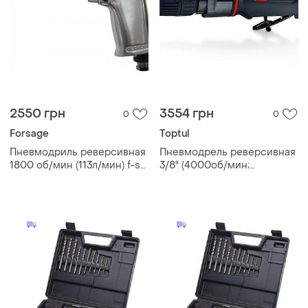
2550 грн
3554 грн
0
0
Forsage
Toptul
Пневмодриль реверсивная
Пневмодрель реверсивная
1800 об/мин (113л/мин) f-st-
3/8" (4000об/мин;
4431
самозажимной патрон)
toptul kaqc1240