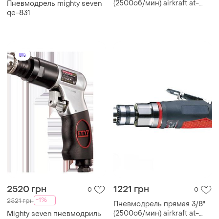
(2500об/мин) airkraft at-
Пневмодрель mighty seven
4038c
qe-831
2520 грн
1221 грн
0
0
-1%
2521 грн
Пневмодрель прямая 3/8"
(2500об/мин) airkraft at-
Mighty seven пневмодриль