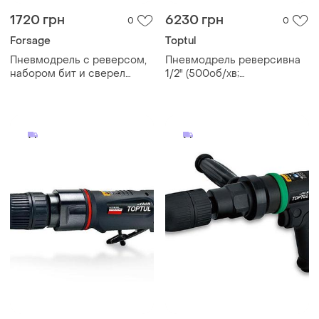
1720 грн
6230 грн
0
0
Forsage
Toptul
Пневмодрель с реверсом,
Пневмодрель реверсивна
набором бит и сверел
1/2" (500об/хв;
20пр(патрон:1-
самозажимних патрон)
10мм,2200об/
toptul kaqa1650
мин,6.3bar,штуцер 1/4'') f-
rp7810