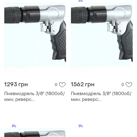
1293 грн
1562 грн
0
0
Пневмодрель 3/8" (1800об/
Пневмодрель 3/8" (1800об/
мин; реверс;
мин; реверс;
самозажимной патрон)
самозажимной патрон)
airkraft at-4031klb
airkraft at-4031klb