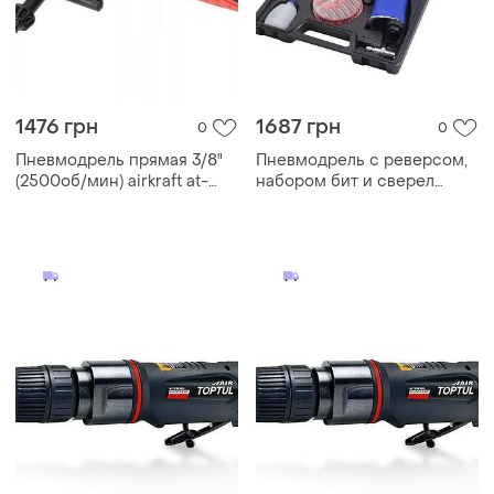
1476 грн
1687 грн
0
0
Пневмодрель прямая 3/8"
Пневмодрель с реверсом,
(2500об/мин) airkraft at-
набором бит и сверел
4038c
20пр(патрон:1-
10мм,2200об/
мин,6.3bar,штуцер 1/4'') rf-
rp7810