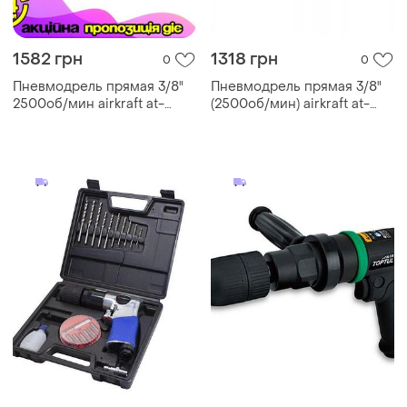
1582 грн
1318 грн
0
0
Пневмодрель прямая 3/8"
Пневмодрель прямая 3/8"
2500об/мин airkraft at-
(2500об/мин) airkraft at-
4038c патрон 1,5-10 мм,
4038c
скорость вращения 2500
об/мин, ра dm-11