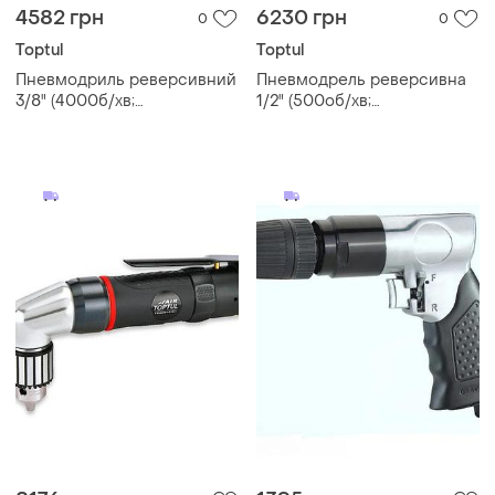
4582 грн
6230 грн
0
0
Toptul
Toptul
Пневмодриль реверсивний
Пневмодрель реверсивна
3/8" (4000б/хв;
1/2" (500об/хв;
самозатискний патрон)
самозажимних патрон)
toptul kaqc1240
toptul kaqa1650