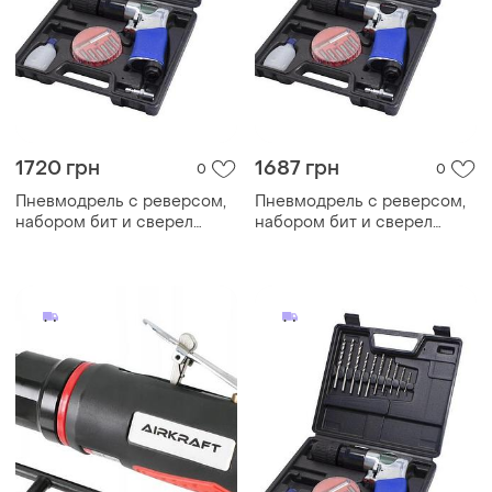
1720 грн
1687 грн
0
0
Пневмодрель с реверсом,
Пневмодрель с реверсом,
набором бит и сверел
набором бит и сверел
20пр(патрон:1-
20пр(патрон:1-
10мм,2200об/
10мм,2200об/
мин,6.3bar,штуцер 1/4'') rf-
мин,6.3bar,штуцер 1/4'') f-
rp7810
rp7810