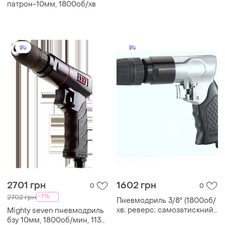
4038c
патрон-10мм, 1800об/хв
2701 грн
1602 грн
0
0
-1%
2702 грн
Пневмодриль 3/8" (1800об/
хв; реверс; самозатискний
Mighty seven пневмодриль
патрон) airkraft at-4031klb
бзу 10мм, 1800об/мин, 113л/