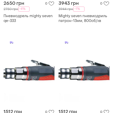
2650 грн
3943 грн
0
0
-4%
-1%
2750 грн
3944 грн
Пневмодрель mighty seven
Mighty seven пневмодриль
qe-333
патрон-13мм, 800об/хв
1512 грн
1512 грн
0
0