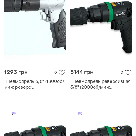
1293 грн
5144 грн
0
0
Пневмодрель 3/8" (1800об/
Пневмодрель реверсивная
мин; реверс;
3/8" (2000об/мин;
самозажимной патрон)
самозажимной патрон)
airkraft at-4031klb гранд
toptul kaqa1220
инструмент