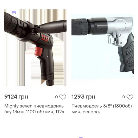
9124 грн
1293 грн
0
0
Mighty seven пневмодриль
Пневмодрель 3/8" (1800об/
бзу 13мм, 1100 об/мин, 112л/
мин; реверс;
мин
самозажимной патрон)
airkraft at-4031klb