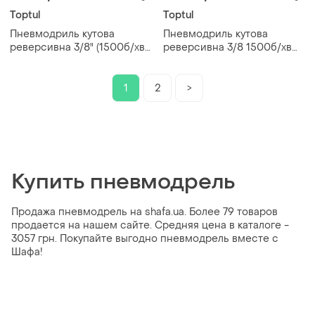
Toptul
Toptul
Пневмодриль кутова
Пневмодриль кутова
реверсивна 3/8" (1500б/хв;
реверсивна 3/8 1500б/хв
промисловий патрон) toptul
промисловий патрон із
kaqb1215
ключем 10 мм toptul
kaqb1215
1
2
>
Купить пневмодрель
Продажа пневмодрель на shafa.ua. Более 79 товаров
продается на нашем сайте. Средняя цена в каталоге -
3057 грн. Покупайте выгодно пневмодрель вместе с
Шафа!