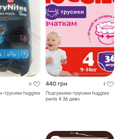
440 грн
0
2
ки-трусики huggies
Подгузники-трусики huggies
pants 4 36 девч