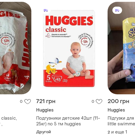
721 грн
200 грн
0
0
Huggies
Huggies
 classic,
Подгузники детские 42шт (11-
Підгузки для
 ,
25кг) no 5 тм huggies
little swimme
Другой
и еще
1
2