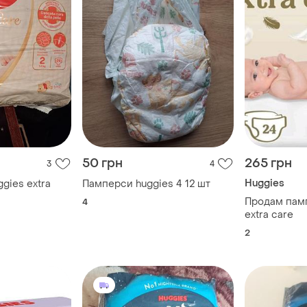
50 грн
265 грн
3
4
Huggies
ggies extra
Памперси huggies 4 12 шт
Продам пам
4
extra care
2