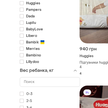
Huggies
Pampers
Dada
Lupilu
BabyLove
Libero
Bambik
940 грн
Merries
Bambino
Huggies
Lillydoo
Підгузники huggi
4
Вес ребанка, кг
4
0-3
2-5
3-6