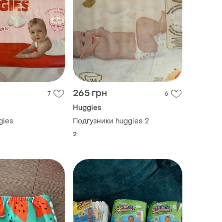
265 грн
7
6
Huggies
gies
Подгузники huggies 2
2