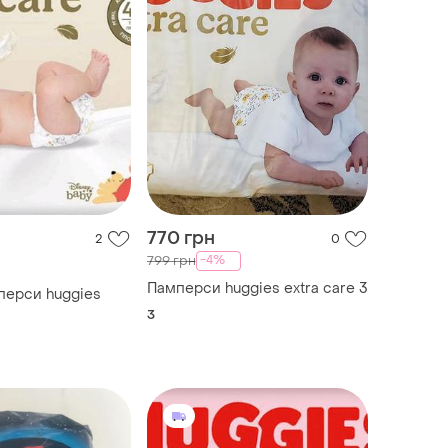
770 грн
2
0
-4%
799 грн
Памперси huggies extra care 3
перси huggies
3