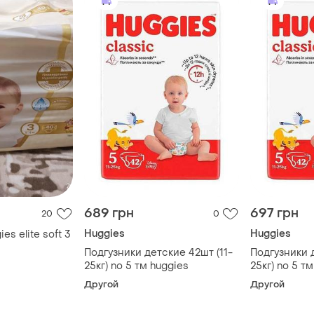
689 грн
697 грн
20
0
Huggies
Huggies
es elite soft 3
Подгузники детские 42шт (11-
Подгузники д
25кг) no 5 тм huggies
25кг) no 5 т
Другой
Другой