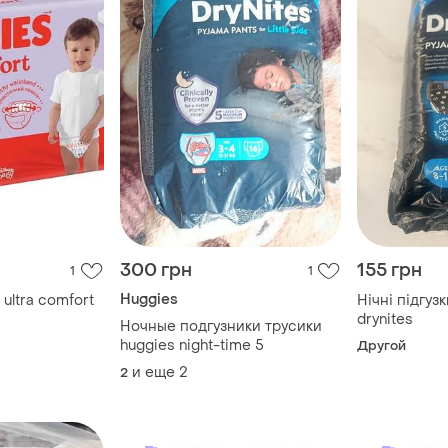
300 грн
155 грн
1
1
Huggies
 ultra comfort
Нічні підгуз
drynites
Ночные подгузники трусики
huggies night-time 5
Другой
и еще
2
2