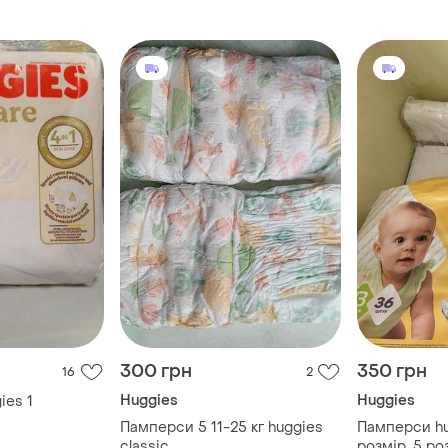
300 грн
350 грн
16
2
Huggies
Huggies
ies 1
Памперси 5 11-25 кг huggies
Памперси hu
classic
розмір ,5 роз