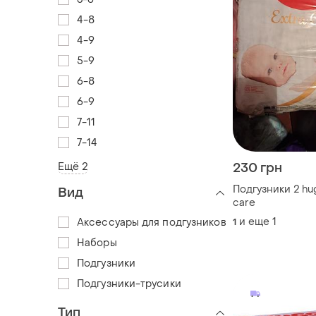
4-8
4-9
5-9
6-8
6-9
7-11
7-14
230 грн
Ещё 2
Подгузники 2 hu
Вид
care
и еще
1
1
Аксессуары для подгузников
Наборы
Подгузники
Подгузники-трусики
Тип