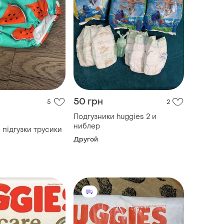
50 грн
5
2
Подгузники huggies 2 и
ниблер
 підгузки трусики
Другой