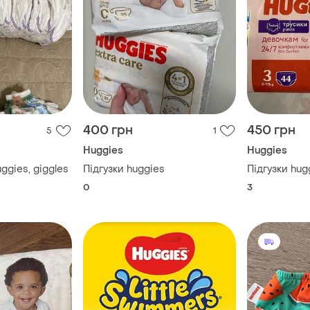
400 грн
450 грн
5
1
Huggies
Huggies
uggies, giggles
Підгузки huggies
Підгузки hug
0
3