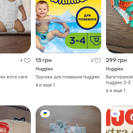
15 грн
299 грн
4
2
Huggies
Huggies
es extra care
Трусики для плавания huggies
Багаторазові
huggies 2-3
и еще
1
3
и еще
1
2