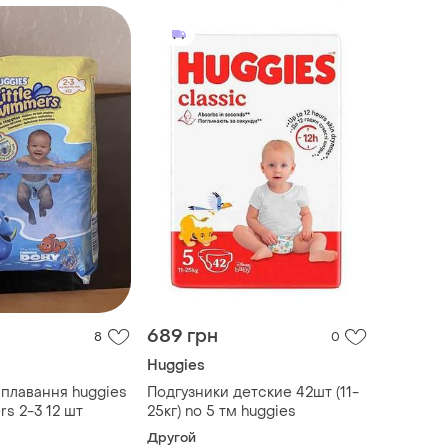
689 грн
8
0
Huggies
 плавання huggies
Подгузники детские 42шт (11-
rs 2-3 12 шт
25кг) no 5 тм huggies
Другой