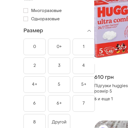
Многоразовые
Одноразовые
Размер
0
0+
1
2
3
4
610 грн
4+
5
5+
Підгузки huggies
розмір 5
и еще
1
5
6
6+
7
8
Другой