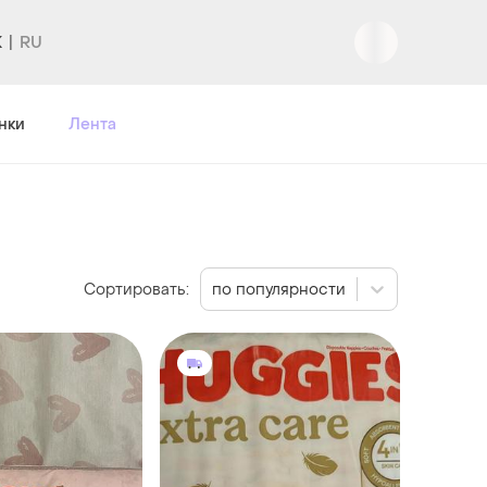
K
Вход
|
Регистрация
нки
Лента
Сортировать:
по популярности