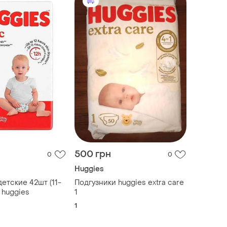
500 грн
0
0
Huggies
етские 42шт (11-
Подгузники huggies extra care
м huggies
1
1