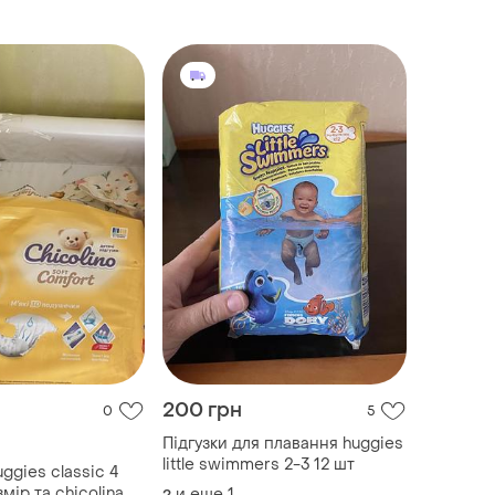
200 грн
0
5
Підгузки для плавання huggies
little swimmers 2-3 12 шт
ggies classic 4
мір та chicolina
и еще
1
2