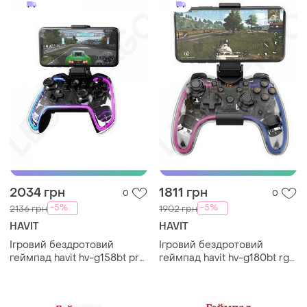
2034 грн
1811 грн
0
0
-5%
-5%
2136 грн
1902 грн
HAVIT
HAVIT
Ігровий бездротовий
Ігровий бездротовий
геймпад havit hv-g158bt pro
геймпад havit hv-g180bt rgb
rgb контролер для пк
transparent контролер для
android ios playstation
пк і консолей геймпад
switch