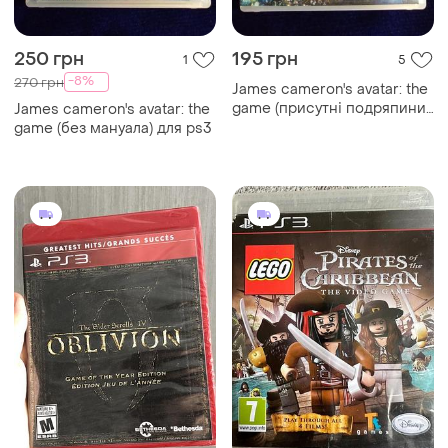
250 грн
195 грн
1
5
-8%
270 грн
James cameron's avatar: the
game (присутні подряпини)
James cameron's avatar: the
для ps3
game (без мануала) для ps3