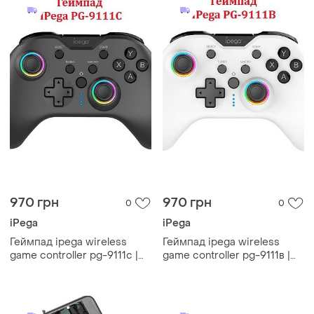
970 грн
970 грн
0
0
iPega
iPega
Геймпад ipega wireless
Геймпад ipega wireless
game controller pg-9111с |
game controller pg-9111в |
android/ios(mfi), ps3, ps4,
android/ios(mfi), ps3, ps4,
nintendo switch, windows
nintendo switch, windows
pc| черный
pc| белый