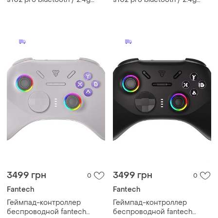
контроллер с вибрацией,
контроллер с вибрацией,
для switch, ps3, windows,
для switch, ps3, windows,
android, ios, steam - white
android, ios, steam - black
3499 грн
3499 грн
0
0
Fantech
Fantech
Геймпад-контроллер
Геймпад-контроллер
беспроводной fantech
беспроводной fantech