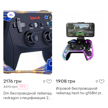
14 кнопками игровой ко
кнопок bas77/n
n6w_ver
2176 грн
1908 грн
0
0
-38%
3473 грн
Игровой беспроводной
геймпад havit hv-g158bt pro
Dm беспроводной геймпад
rgb игровой беспроводной
redragon спецификация 2.2
геймпад
harrow вибрационный 14
кнопок для пк и playstation