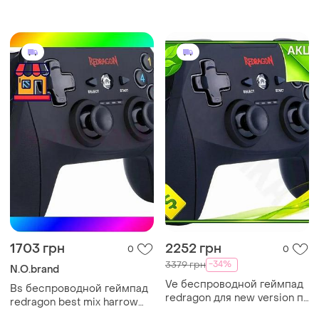
wgp15v2 eos pro ii серый
wgp15v2 eos pro ii черный
1703 грн
2252 грн
0
0
-34%
3379 грн
N.O.brand
Ve беспроводной геймпад
Bs беспроводной геймпад
redragon для new version пк
redragon best mix harrow
и playstation с вибрацией и
g808 вибрационный 14