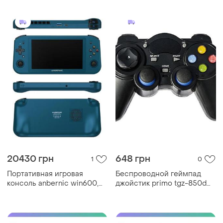
и spe|lz
20430 грн
648 грн
1
0
Портативная игровая
Беспроводной геймпад
консоль anbernic win600,
джойстик primo tgz-850d
5,94 дюйма, портативный
для android tv box, smart tv,
мини-ноутбук для пк 1тб
телефона, планшета, ps3,
ps/steam