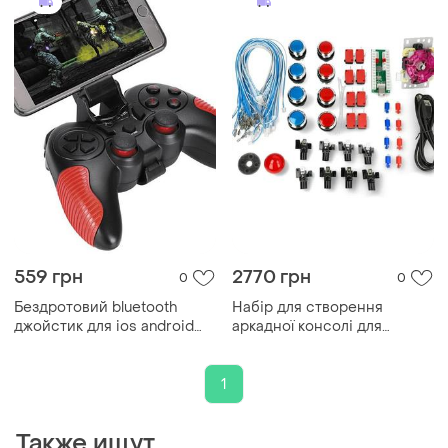
559 грн
2770 грн
0
0
Бездротовий bluetooth
Набір для створення
джойстик для ios android
аркадної консолі для
ukc gen game v8
raspberry pi
1
Также ищут