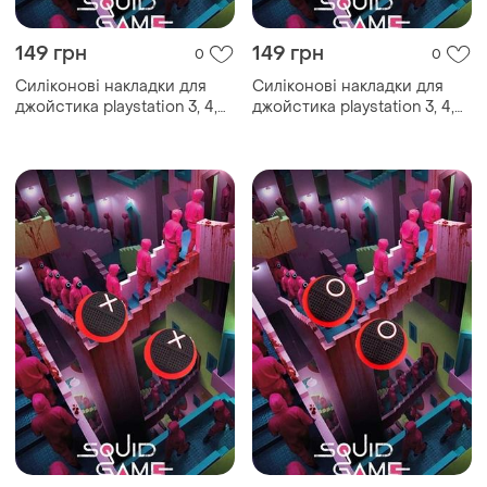
149 грн
149 грн
0
0
Силіконові накладки для
Силіконові накладки для
джойстика playstation 3, 4,
джойстика playstation 3, 4,
5/ps3/ps4/ps5/xbox
5/ps3/ps4/ps5/xbox
(комплект 2 шт) squid game
(комплект 2 шт) squid game
square
triangle