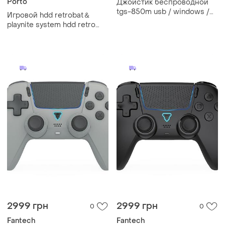
Porto
Джойстик беспроводной
tgs-850m usb / windows /
Игровой hdd retrobat＆
android
playnite system hdd retro
game console for
ps3/ps2/wiiu/wii/switch/mame
50
2999 грн
2999 грн
0
0
Fantech
Fantech