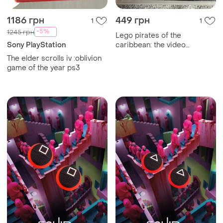
1186 грн
449 грн
1
1
-5%
1245 грн
Lego pirates of the
Sony PlayStation
caribbean: the video
game,eng,б/у, ps3 playstation
The elder scrolls iv :oblivion
3
game of the year ps3