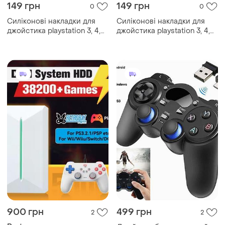
149 грн
149 грн
0
0
Силіконові накладки для
Силіконові накладки для
джойстика playstation 3, 4,
джойстика playstation 3, 4,
5/ps3/ps4/ps5/xbox
5/ps3/ps4/ps5/xbox
(комплект 2 шт) squid game
(комплект 2 шт) squid game
x
o
900 грн
499 грн
2
2