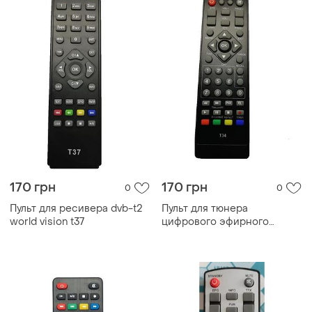
170 грн
170 грн
0
0
Пульт для ресивера dvb-t2
Пульт для тюнера
world vision t37
цифрового эфирного
телебаченя т2 world vision
t34