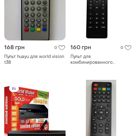
168 грн
160 грн
0
0
Пульт huayu для world vision
Пульт для
t38
комбинированного
ресивера romsat combo tv
dvb-t2/s2 world vision
combo t2/s2 foros