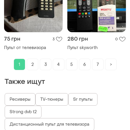
75 грн
280 грн
3
0
Пульт от телевизора
Пульт skyworth
1
2
3
4
5
6
7
>
Также ищут
Ресиверы
TV-тюнеры
Sr пульты
Strong dvb t2
Дистанционный пульт для телевизора