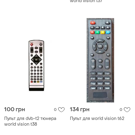
world vision t37
100 грн
134 грн
0
0
Пульт для dvb-t2 тюнера
Пульт для world vision t62
world vision t38