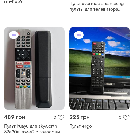
rm-l1659
Пульт avermedia samsung
пульты для телевизора
samsung + пульт avermedia.
489 грн
225 грн
0
0
Пульт huayu для skyworth
Пульт ergo
32e20ai sw-v2 с голосовым