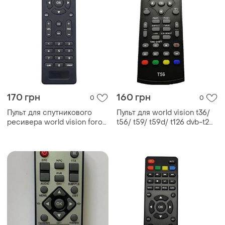
170 грн
160 грн
0
0
Пульт для спутникового
Пульт для world vision t36/
ресивера world vision foros
t56/ t59/ t59d/ t126 dvb-t2
combo t2/s2
ресивера