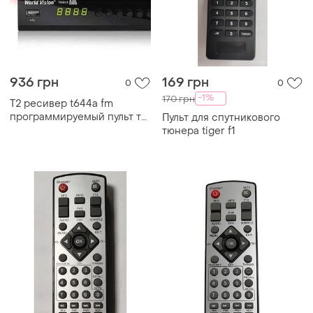
936 грн
169 грн
0
0
-1%
170 грн
Т2 ресивер t644a fm
программируемый пульт тм
Пульт для спутникового
world vision
тюнера tiger f1