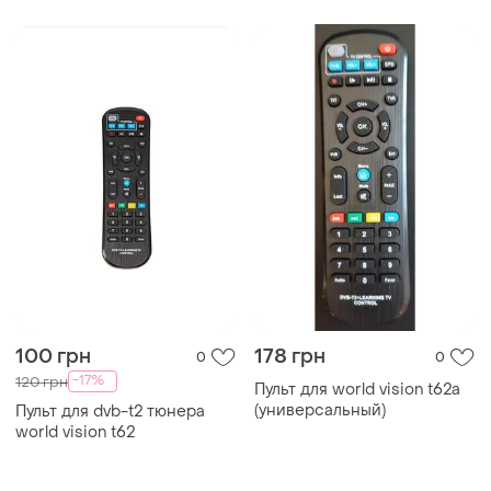
100 грн
178 грн
0
0
-17%
120 грн
Пульт для world vision t62a
(универсальный)
Пульт для dvb-t2 тюнера
world vision t62