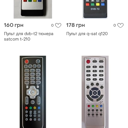
160 грн
178 грн
0
0
Пульт для dvb-t2 тюнера
Пульт для q-sat q120
satcom t-210