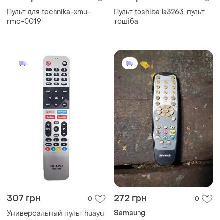
Пульт для technika-xmu-
Пульт toshiba la3263, пульт
rmc-0019
тошіба
307 грн
272 грн
0
0
Samsung
Универсальный пульт huayu