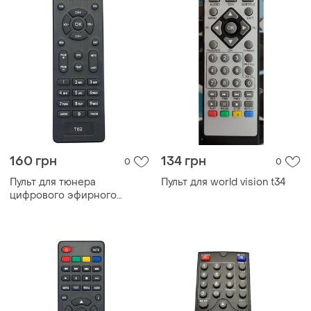
160 грн
134 грн
0
0
Пульт для тюнера
Пульт для world vision t34
цифрового эфирного
телебаченок dvb-t2 world
vision t62