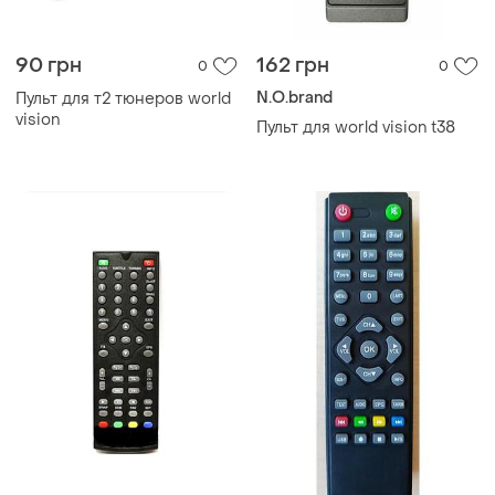
90 грн
162 грн
0
0
N.O.brand
Пульт для т2 тюнеров world
vision
Пульт для world vision t38