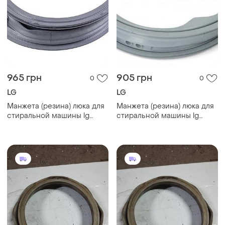
965 грн
905 грн
0
0
LG
LG
Манжета (резина) люка для
Манжета (резина) люка для
стиральной машины lg
стиральной машины lg
mds55242601
mds61952202