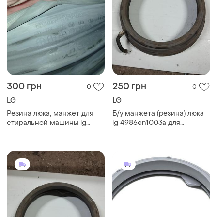
300 грн
250 грн
0
0
LG
LG
Резина люка, манжет для
Б/у манжета (резина) люка
стиральной машины lg
lg 4986en1003a для
4986er1004a
стиральной машины
(4986en1003b)