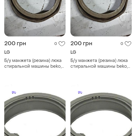
200 грн
200 грн
0
0
LG
LG
Б/у манжета (резина) люка
Б/у манжета (резина) люка
стиральной машины beko,
стиральной машины beko,
lg, clatronic (2800840300,
lg, clatronic (2800840300,
28008402, 260018007)
28008402, 260018007)