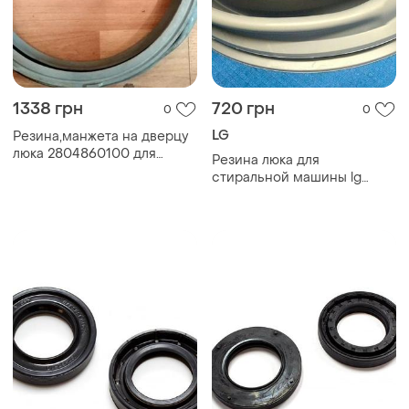
1338 грн
720 грн
0
0
LG
Резина,манжета на дверцу
люка 2804860100 для
Резина люка для
стиральных машин beko, lg
стиральной машины lg
б/у оригинал.
4986er1005a