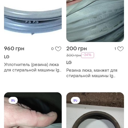
960 грн
200 грн
0
1
-34%
300 грн
LG
LG
Уплотнитель (резина) люка
для стиральной машины lg
Резина люка, манжет для
mds61952202
стиральной машины lg
4986er1004a