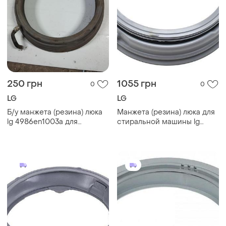
250 грн
1055 грн
0
0
LG
LG
Б/у манжета (резина) люка
Манжета (резина) люка для
lg 4986en1003a для
стиральной машины lg
стиральной машины
4986en1003a
(4986en1003b)