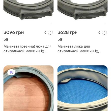
3096 грн
3628 грн
0
0
LG
LG
Манжета (резина) люка для
Манжета люка для
стиральной машины lg
стиральной машины lg,
mds63939301
резина двери
mds63939301, уплотнитель
бака mds65696501,
mds67595201