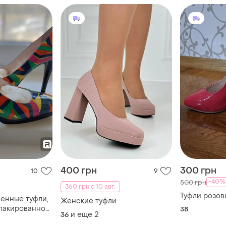
400 грн
300 грн
10
9
-40%
500 грн
360 грн с 10 авг.
Туфли розов
енные туфли,
Женские туфли
 лакированной
38
и еще
2
36
i