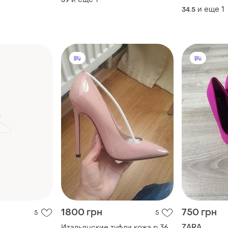
и еще
1
34.5
1800 грн
750 грн
5
5
ZARA
Итальянские туфли кожа р 36