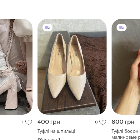
400 грн
800 грн
1
0
Туфлі на шпильці
Туфлі босон
малиновые 
и еще
1
39