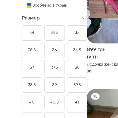
Зроблено в Україні
Размер
34
34.5
35
899 грн
35.5
36
36.5
FAITH
Лодочки женск
37
37.5
38
38
38.5
39
39.5
40
40.5
41