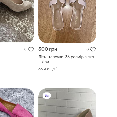
300 грн
0
0
Літні тапочки, 36 розмір з еко
шкіри
и еще
1
36