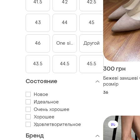
41.5
42
42.5
43
44
45
46
One size
Другой
43.5
44.5
45.5
300 грн
Бежеві замшеві 
Состояние
розмір
36
Новое
Идеальное
Очень хорошее
Хорошее
Удовлетворительное
Бренд