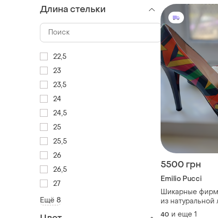
Длина стельки
22,5
23
23,5
24
24,5
25
25,5
26
5500 грн
26,5
Emilio Pucci
27
Шикарные фирм
Ещё 8
из натуральной
кожи emilio pucc
и еще
1
40