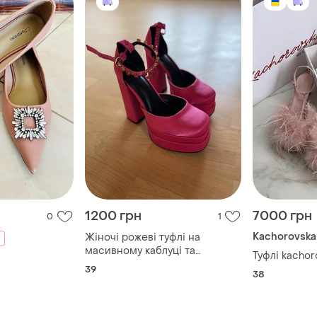
1200 грн
7000 грн
0
1
Kachorovska
Жіночі рожеві туфлі на
масивному каблуці та
Туфлі kachor
платформі в стилі барбі
39
38