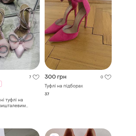
300 грн
7
0
Туфлі на підборах
37
ні туфлі на
кришталевим