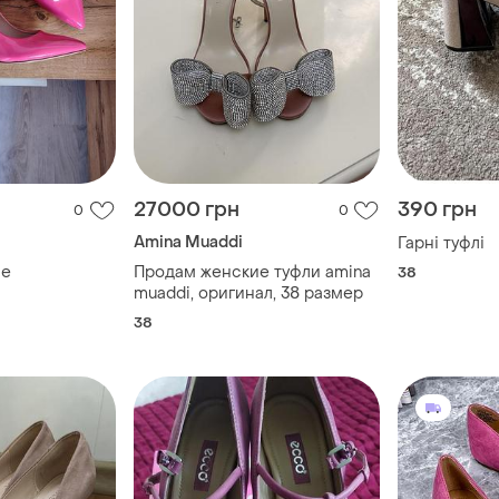
27000 грн
390 грн
0
0
Amina Muaddi
Гарні туфлі
ие
Продам женские туфли amina
38
muaddi, оригинал, 38 размер
38