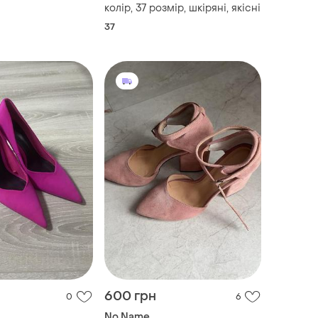
колір, 37 розмір, шкіряні, якісні
37
600 грн
0
6
No Name