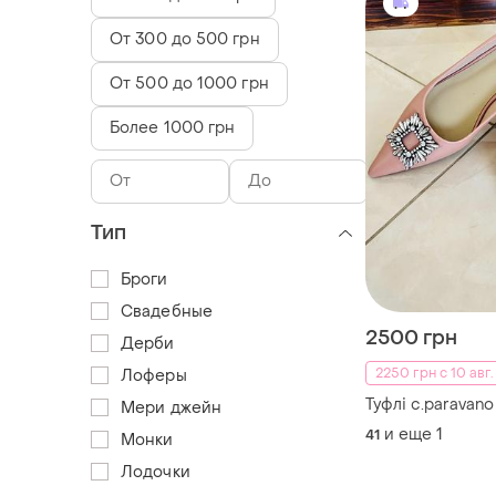
От 300 до 500 грн
От 500 до 1000 грн
Более 1000 грн
Тип
Броги
Свадебные
2500 грн
Дерби
2250 грн с 10 авг.
Лоферы
Туфлі c.paravano
Мери джейн
и еще
1
41
Монки
Лодочки