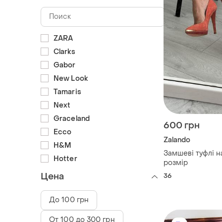
ZARA
Clarks
Gabor
New Look
Tamaris
Next
Graceland
600 грн
Ecco
Zalando
H&M
Замшеві туфлі н
Hotter
розмір
Цена
36
До 100 грн
От 100 до 300 грн