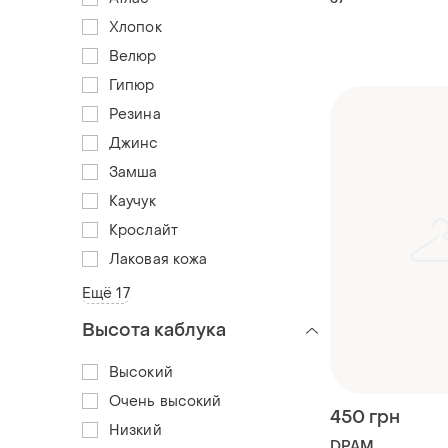
Хлопок
Велюр
Гипюр
Резина
Джинс
Замша
Каучук
Крослайт
Лаковая кожа
Ещё 17
Высота каблука
Высокий
Очень высокий
450 грн
Низкий
DPAM