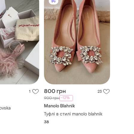
800 грн
1
23
-12%
900 грн
Manolo Blahnik
ovska
Туфлі в стилі manolo blahnik
38