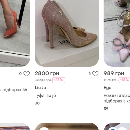
2800 грн
989 грн
0
5
-28%
-18%
3850 грн
1195 грн
Liu Jo
Ego
а підборах 36
Туфлі liu jo
Рожеві атлас
підборах з 
38
бантиком
39