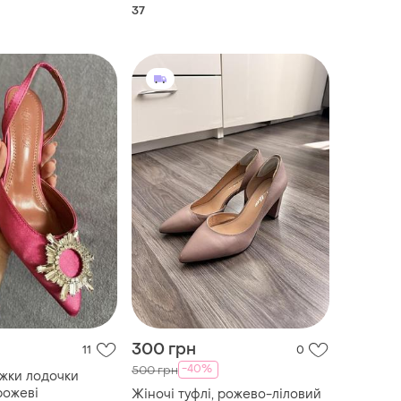
37
300 грн
11
0
-40%
500 грн
іжки лодочки
рожеві
Жіночі туфлі, рожево-ліловий