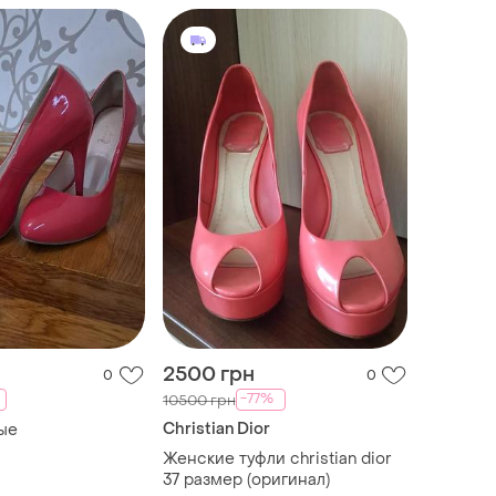
2500 грн
0
0
-77%
10500 грн
Christian Dior
ые
Женские туфли christian dior
37 размер (оригинал)