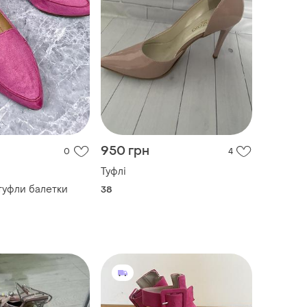
950 грн
0
4
Туфлі
уфли балетки
38