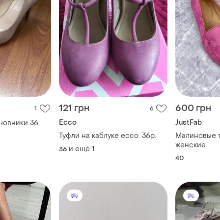
121 грн
600 грн
1
6
Ecco
JustFab
човники 36
Туфли на каблуке ecco. 36р.
Малиновые т
женские
и еще
1
36
40