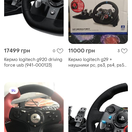
17499 грн
11000 грн
0
3
Кермо logitech g920 driving
Кермо logitech g29 +
force usb (941-000123)
наушники pc, ps3, ps4, ps5
два в одному