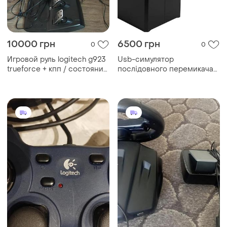
10000 грн
6500 грн
0
0
Игровой руль logitech g923
Usb-симулятор
trueforce + кпп / состояние
послідовного перемикача
нового / полный комплект
передач h, пк з windows-
кермом для ats та ets2,
гоночних перемикачів
передач для logitech g29
g27 g25 g920