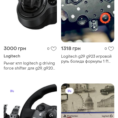
3000 грн
1318 грн
0
0
Logitech
Logitech g29 g923 игровой
руль болида формулы 1 f1
Рычаг кпп logitech g driving
formula
force shifter для g29, g920
(941-000119)