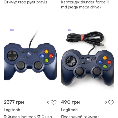
Стимулятор руля bravis
Картридж thunder force ii
md (sega mega drive)
2377 грн
490 грн
0
0
Logitech
Logitech
Геймпад logitech f310 usb
Проводной геймпад