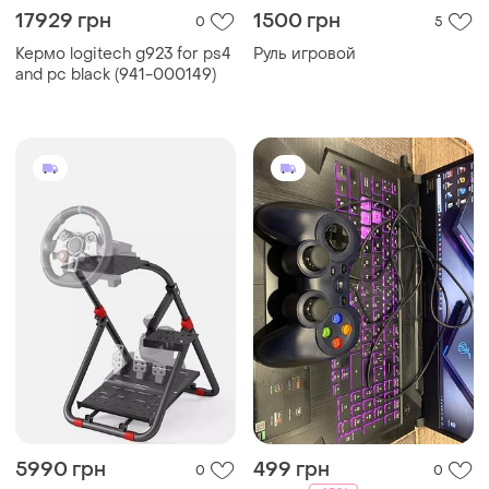
17929 грн
1500 грн
0
5
Кермо logitech g923 for ps4
Руль игровой
and pc black (941-000149)
5990 грн
499 грн
0
0