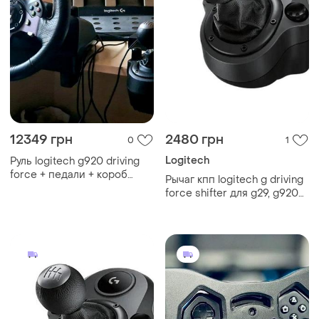
12349 грн
2480 грн
0
1
Logitech
Руль logitech g920 driving
force + педали + короб
Рычаг кпп logitech g driving
передач
force shifter для g29, g920
(941-000119)