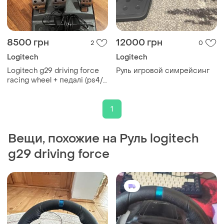
8500 грн
12000 грн
2
0
Logitech
Logitech
Logitech g29 driving force
Руль игровой симрейсинг
racing wheel + педалі (ps4/
ps5/pc) - ідеальний стан!
1
Вещи, похожие на Руль logitech
g29 driving force