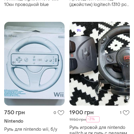
10кн проводной blue
(джойстик) logitech f310 pc
(б/у)
750 грн
1900 грн
0
1
-3%
1950 грн
Nintendo
Руль игровой для nintendo
Руль для nintendo wii, б/у
switch и пк руль с педалями