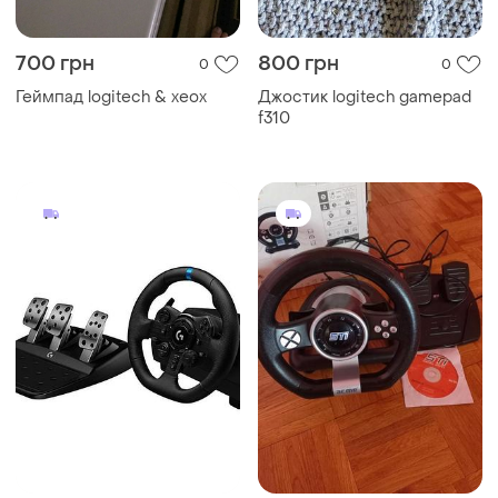
700 грн
800 грн
0
0
Геймпад logitech & xeox
Джостик logitech gamepad
f310