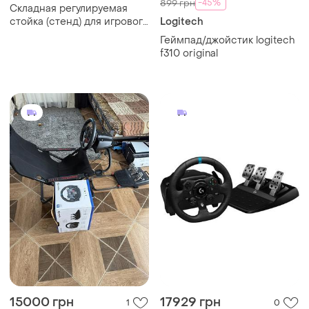
-45%
899 грн
Складная регулируемая
стойка (стенд) для игрового
Logitech
руля diwangus racing wheel
Геймпад/джойстик logitech
stand logitech
f310 original
g29/g920/g923,
thrustmaster) xbox, ps4,
ps5,assetto corsa
15000 грн
17929 грн
1
0