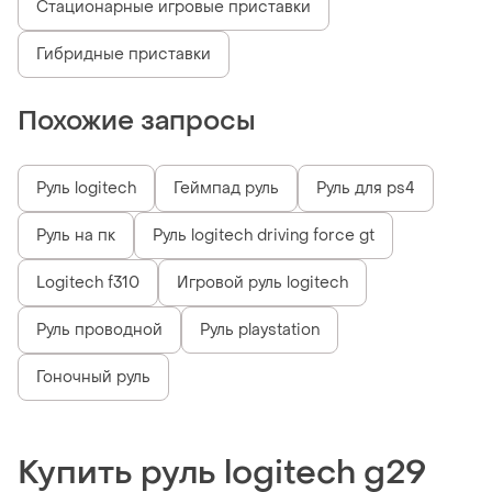
Стационарные игровые приставки
Гибридные приставки
Похожие запросы
Руль logitech
Геймпад руль
Руль для ps4
Руль на пк
Руль logitech driving force gt
Logitech f310
Игровой руль logitech
Руль проводной
Руль playstation
Гоночный руль
Купить руль logitech g29