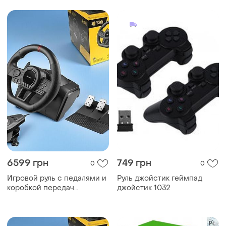
drive
6599 грн
749 грн
0
0
Игровой руль с педалями и
Руль джойстик геймпад
коробкой передач
джойстик 1032
гоночный руль для ноутбука
tracer simracer 6in1