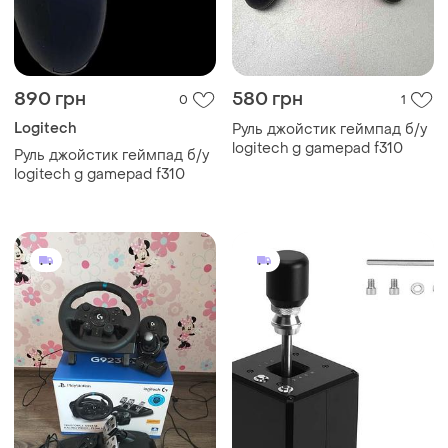
890 грн
580 грн
0
1
Logitech
Руль джойстик геймпад б/у
logitech g gamepad f310
Руль джойстик геймпад б/у
logitech g gamepad f310