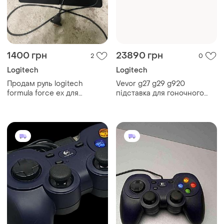
1400 грн
23890 грн
2
0
Logitech
Logitech
Продам руль logitech
Vevor g27 g29 g920
formula force ex для
підставка для гоночного
компʼютерних ігор
керма pro shifter
кронштейн logitech v2 gt
підставка для ігрового