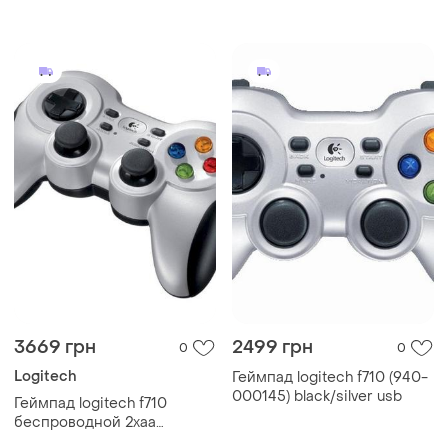
серебристый (940-000145)
3669 грн
2499 грн
0
0
Logitech
Геймпад logitech f710 (940-
000145) black/silver usb
Геймпад logitech f710
беспроводной 2хaa
серебристый (940-000145)