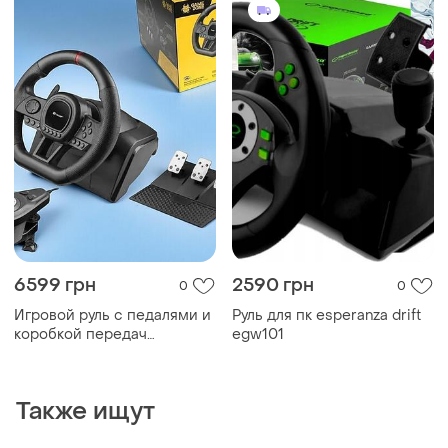
6599 грн
2590 грн
0
0
Игровой руль с педалями и
Руль для пк esperanza drift
коробкой передач
egw101
гоночный руль для ноутбука
tracer simracer 6in1
Также ищут