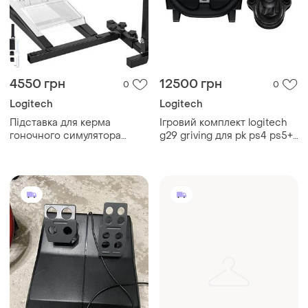
4550 грн
12500 грн
0
0
Logitech
Logitech
Підставка для керма
Ігровий комплект logitech
гоночного симулятора
g29 griving для pk ps4 ps5+
vevor для logitech g29, g27,
hofter
g25 racing wheel pro для
керма та