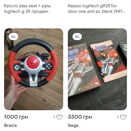
Крісло play seat + руль
Кермо logitech g923 for
logitech g 29 продам
xbox one and pc black (941-
комплектом + педалі в
000158)
комплекті
1000 грн
3300 грн
1
1
Bravis
Sega