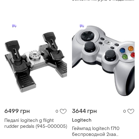
игровой руль руль
6499 грн
3644 грн
0
0
Logitech
Педалі logitech g flight
rudder pedals (945-000005)
Геймпад logitech f710
беспроводной 2хaa