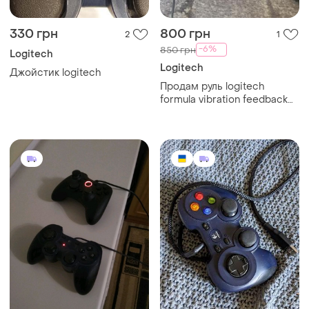
330 грн
800 грн
2
1
-6%
850 грн
Logitech
Logitech
Джойстик logitech
Продам руль logitech
formula vibration feedback
wheel.