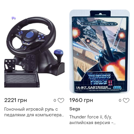
2221 грн
1960 грн
0
0
Sega
Гоночный игровой руль с
педалями для компьютера
Thunder force ii, б/у,
3в1 vibration steering
английская версия -
компьютерный руль для
картридж для sega mega
гонок