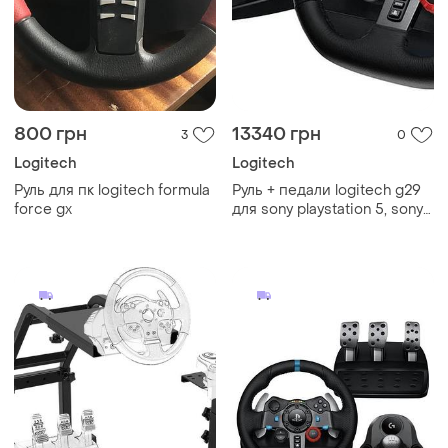
800 грн
13340 грн
3
0
Logitech
Logitech
Руль для пк logitech formula
Руль + педали logitech g29
force gx
для sony playstation 5, sony
playstation 4, sony
playstation 3, pc