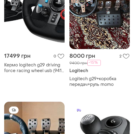
17499 грн
8000 грн
0
2
-15%
9400 грн
Кермо logitech g29 driving
force racing wheel usb (941-
Logitech
000112)
Logitech g29+коробка
передач+руль momo