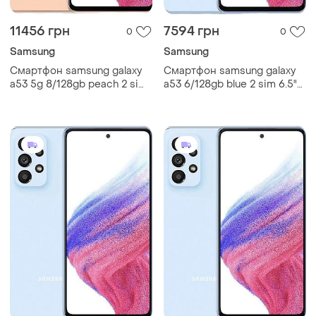
11456 грн
7594 грн
0
0
Samsung
Samsung
Смартфон samsung galaxy
Смартфон samsung galaxy
a53 5g 8/128gb peach 2 sim
a53 6/128gb blue 2 sim 6.5"
6.5" exynos 1280 nfc 64 мп
exynos 1280 nfc 64 мп 4к
4к 5000 mah gg
5000 мач