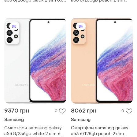
a53 8/256gb black 2 sim 6.5"
a53 8/256gb peach 2 sim
exynos 1280 nfc 64 мп 4к
6.5" exynos 1280 nfc 64 мп
5000 мач
4к 5000 мач
9370 грн
8062 грн
0
0
Samsung
Samsung
Смартфон samsung galaxy
Смартфон samsung galaxy
a53 8/256gb white 2 sim 6.5"
a53 6/128gb peach 2 sim