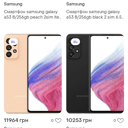
Samsung
Samsung
Смартфон samsung galaxy
Смартфон samsung galaxy
a53 8/256gb peach 2sim lte
a53 8/256gb black 2 sim 6.5"
6.5" exynos 1280 nfc 64 мп
exynos 1280 nfc 64 мп 4к
4к 5000 mah
5000 мач
11964 грн
10253 грн
0
0