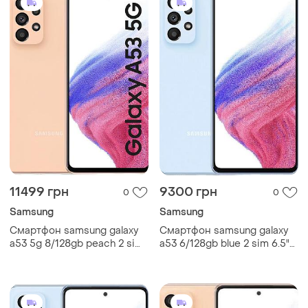
11499 грн
9300 грн
0
0
Samsung
Samsung
Смартфон samsung galaxy
Смартфон samsung galaxy
a53 5g 8/128gb peach 2 sim
a53 6/128gb blue 2 sim 6.5"
6.5" exynos 1280 nfc 64 мп
exynos 1280 nfc 64 мп 4к
4к 5000 mah
5000 мач