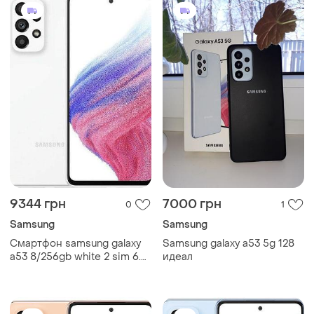
9344 грн
7000 грн
0
1
Samsung
Samsung
Смартфон samsung galaxy
Samsung galaxy a53 5g 128
a53 8/256gb white 2 sim 6.5"
идеал
exynos 1280 nfc 64 мп 4к
5000 мач gg