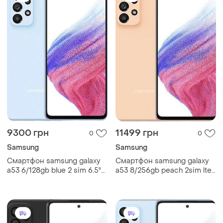
9300 грн
11499 грн
0
0
Samsung
Samsung
Смартфон samsung galaxy
Смартфон samsung galaxy
a53 6/128gb blue 2 sim 6.5"
a53 8/256gb peach 2sim lte
exynos 1280 nfc 64 мп 4к
6.5" exynos 1280 nfc 64 мп
5000 мач
4к 5000 mah