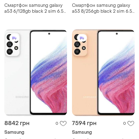
Смартфон samsung galaxy
Смартфон samsung galaxy
a53 6/128gb black 2 sim 6.5"
a53 8/256gb black 2 sim 6.5"
6/128gb exynos 1280 nfc 64
exynos 1280 nfc 64 мп 4к
мп 4к 5000 мач
5000 мач smart
8842 грн
7594 грн
0
0
Samsung
Samsung