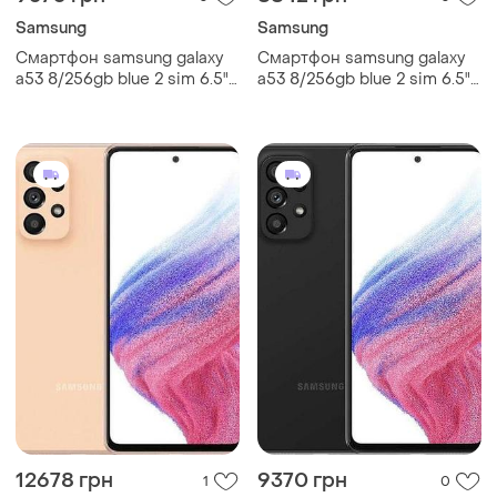
Samsung
Samsung
Смартфон samsung galaxy
Смартфон samsung galaxy
a53 8/256gb blue 2 sim 6.5"
a53 8/256gb blue 2 sim 6.5"
exynos 1280 nfc 64 мп 4к
exynos 1280 nfc 64 мп 4к
5000 мач
5000 мач
12678 грн
9370 грн
1
0