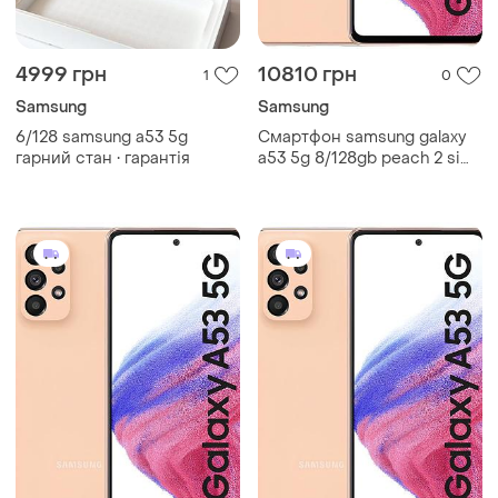
4999 грн
10810 грн
1
0
Samsung
Samsung
6/128 samsung a53 5g
Смартфон samsung galaxy
гарний стан • гарантія
a53 5g 8/128gb peach 2 sim
6.5" exynos 1280 nfc 64 мп
4к 5000 mah 67