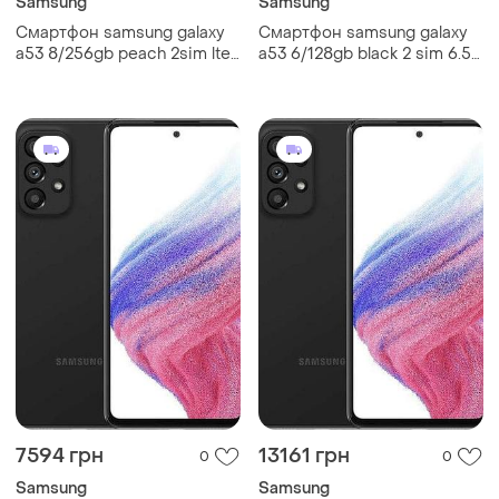
Samsung
Samsung
Смартфон samsung galaxy
Смартфон samsung galaxy
a53 8/256gb peach 2sim lte
a53 6/128gb black 2 sim 6.5"
6.5" exynos 1280 nfc 64 мп
6/128gb exynos 1280 nfc 64
4к 5000 mah
мп 4к 5000 мач
7594 грн
13161 грн
0
0
Samsung
Samsung