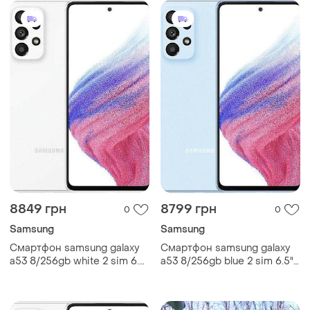
8849 грн
8799 грн
0
0
Samsung
Samsung
Смартфон samsung galaxy
Смартфон samsung galaxy
a53 8/256gb white 2 sim 6.5"
a53 8/256gb blue 2 sim 6.5"
exynos 1280 nfc 64 мп 4к
exynos 1280 nfc 64 мп 4к
5000 мач 67
5000 мач міцний