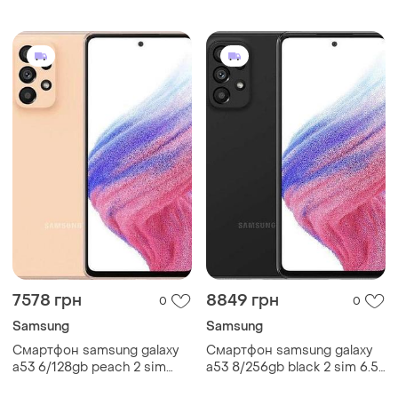
мп 4к 5000 мач smart
мп 4к 5000 мач сучасний
7578 грн
8849 грн
0
0
Samsung
Samsung
Смартфон samsung galaxy
Смартфон samsung galaxy
a53 6/128gb peach 2 sim
a53 8/256gb black 2 sim 6.5"
6.5" 6/128gb exynos 1280 nfc
exynos 1280 nfc 64 мп 4к