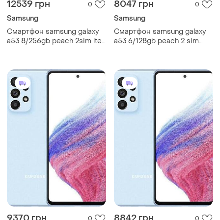
12539 грн
8047 грн
0
0
Samsung
Samsung
Смартфон samsung galaxy
Смартфон samsung galaxy
a53 8/256gb peach 2sim lte
a53 6/128gb peach 2 sim
6.5" exynos 1280 nfc 64 мп
6.5" 6/128gb exynos 1280 nfc
4к 5000 mah gg
64 мп 4к 5000 мач
9370 грн
8842 грн
0
0