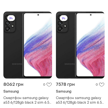
exynos 1280 nfc 64 мп 4к
6.5" 6/128gb exynos 1280 nfc
5000 мач
64 мп 4к 5000 мач
потужний
8062 грн
7578 грн
0
0
Samsung
Samsung
Смартфон samsung galaxy
Смартфон samsung galaxy
a53 6/128gb black 2 sim 6.5"
a53 6/128gb black 2 sim 6.5"
6/128gb exynos 1280 nfc 64
6/128gb exynos 1280 nfc 64