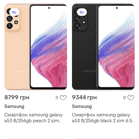
8799 грн
9344 грн
0
0
Samsung
Samsung
Смартфон samsung galaxy
Смартфон samsung galaxy
a53 8/256gb peach 2 sim
a53 8/256gb black 2 sim 6.5"
6.5" exynos 1280 nfc 64 мп
exynos 1280 nfc 64 мп 4к
4к 5000 мач міцний
5000 мач smart