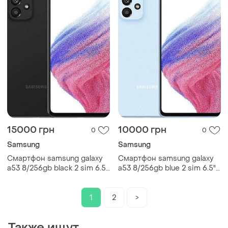
15000 грн
10000 грн
0
0
Samsung
Samsung
Смартфон samsung galaxy
Смартфон samsung galaxy
a53 8/256gb black 2 sim 6.5"
a53 8/256gb blue 2 sim 6.5"
exynos 1280 nfc 64 мп 4к
exynos 1280 nfc 64 мп 4к
5000 мач
5000 мач
1
2
>
Также ищут