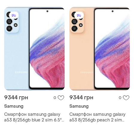
64 мп 4к 5000 мач міцний
5000 мач міцний
9344 грн
9344 грн
0
0
Samsung
Samsung
Смартфон samsung galaxy
Смартфон samsung galaxy
a53 8/256gb blue 2 sim 6.5"
a53 8/256gb peach 2 sim
exynos 1280 nfc 64 мп 4к
6.5" exynos 1280 nfc 64 мп
5000 мач потужний
4к 5000 мач потужний