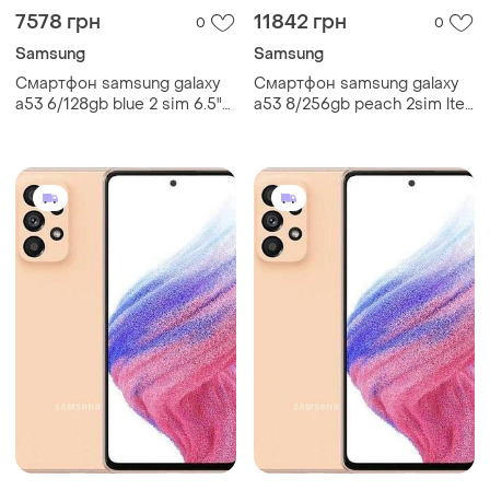
7578 грн
11842 грн
0
0
Samsung
Samsung
Смартфон samsung galaxy
Смартфон samsung galaxy
a53 6/128gb blue 2 sim 6.5"
a53 8/256gb peach 2sim lte
exynos 1280 nfc 64 мп 4к
6.5" exynos 1280 nfc 64 мп
5000 мач сучасний
4к 5000 mah сучасний