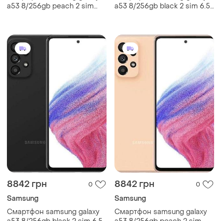
a53 8/256gb peach 2 sim
a53 8/256gb black 2 sim 6.5"
6.5" exynos 1280 nfc 64 мп
exynos 1280 nfc 64 мп 4к
4к 5000 мач
5000 мач міцний
8842 грн
8842 грн
0
0
Samsung
Samsung
Смартфон samsung galaxy
Смартфон samsung galaxy